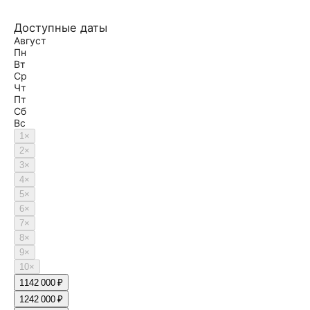
Доступные даты
Август
Пн
Вт
Ср
Чт
Пт
Сб
Вс
1
×
2
×
3
×
4
×
5
×
6
×
7
×
8
×
9
×
10
×
11
42 000 ₽
12
42 000 ₽