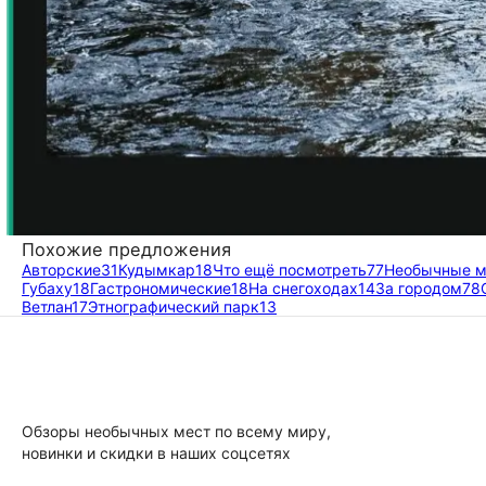
Похожие предложения
Авторские
31
Кудымкар
18
Что ещё посмотреть
77
Необычные 
Губаху
18
Гастрономические
18
На снегоходах
14
За городом
78
Ветлан
17
Этнографический парк
13
Обзоры необычных мест по всему миру,
новинки и скидки в наших соцсетях