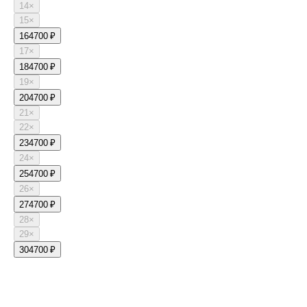
14
×
15
×
16
4700 ₽
17
×
18
4700 ₽
19
×
20
4700 ₽
21
×
22
×
23
4700 ₽
24
×
25
4700 ₽
26
×
27
4700 ₽
28
×
29
×
30
4700 ₽