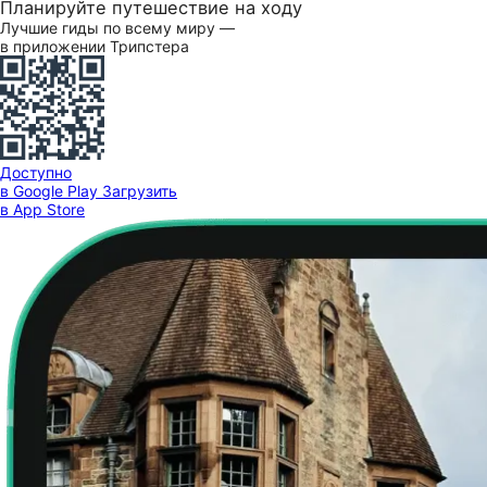
Планируйте путешествие на ходу
Лучшие гиды по всему миру —
в приложении Трипстера
Доступно
в Google Play
Загрузить
в App Store