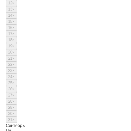
12
×
13
×
14
×
15
×
16
×
17
×
18
×
19
×
20
×
21
×
22
×
23
×
24
×
25
×
26
×
27
×
28
×
29
×
30
×
31
×
Сентябрь
Пн