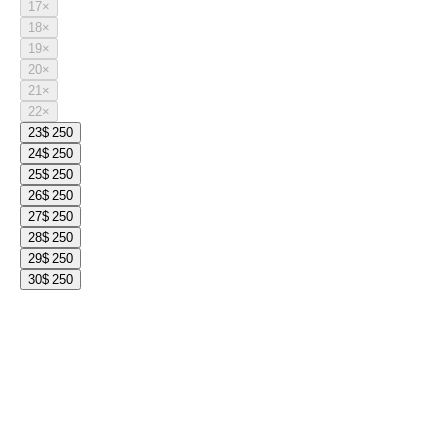
17
×
18
×
19
×
20
×
21
×
22
×
23
$ 250
24
$ 250
25
$ 250
26
$ 250
27
$ 250
28
$ 250
29
$ 250
30
$ 250