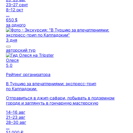
23–27 сент
8–12 окт
...
650 $
за одного
3 дня
авторский тур
Олеся
5,0
Рейтинг организатора
В Турцию за впечатлениями: экспресс-трип
по Каппадокии
Отправиться в джип-сафари, побывать в подземном
городе и заглянуть в гончарную мастерскую
14–16 авг
21–23 авг
28–30 авг
...
51 000 ₽