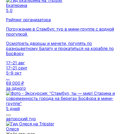
Екатерина
5,0
Рейтинг организатора
Погружение в Стамбул: тур в мини-группе с водной
прогулкой
Осмотреть дворцы и мечети, погулять по
разноцветному Балату и прокатиться на корабле по
Босфору
17–21 авг
17–21 сент
5–9 окт
...
69 000 ₽
за одного
5 дней
авторский тур
Олеся
Ждёт отзывов