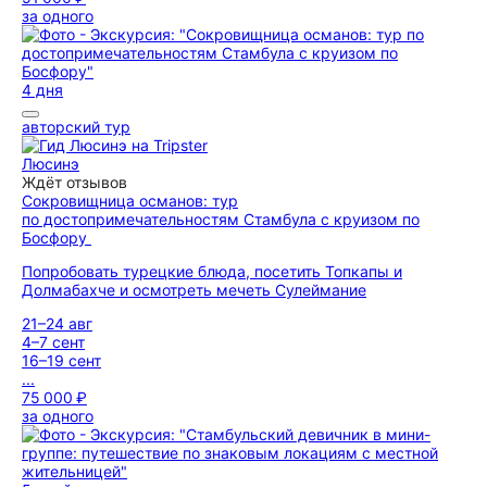
за одного
4 дня
авторский тур
Люсинэ
Ждёт отзывов
Сокровищница османов: тур
по достопримечательностям Стамбула с круизом по
Босфору
Попробовать турецкие блюда, посетить Топкапы и
Долмабахче и осмотреть мечеть Сулеймание
21–24 авг
4–7 сент
16–19 сент
...
75 000 ₽
за одного