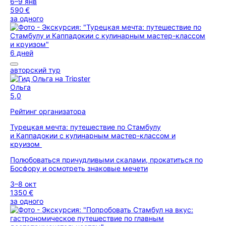
6–9 янв
590 €
за одного
6 дней
авторский тур
Ольга
5,0
Рейтинг организатора
Турецкая мечта: путешествие по Стамбулу
и Каппадокии с кулинарным мастер-классом и
круизом
Полюбоваться причудливыми скалами, прокатиться по
Босфору и осмотреть знаковые мечети
3–8 окт
1350 €
за одного