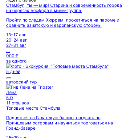
Стамбул, ты — мир! Старина и современность города
на берегах Босфора в мини-группе
Пройти по следам Хюррем, прокатиться на пароме и
сравнить азиатскую и европейскую стороны
13–17 авг
20–24 авг
27–31 авг
...
900 €
за одного
5 дней
авторский тур
Лена
5,0
11 отзывов
Топовые места Стамбула
Подняться на Галатскую башню, погулять по
Принцевым островам и научиться торговаться на
Гранд-базаре
25–29 авг