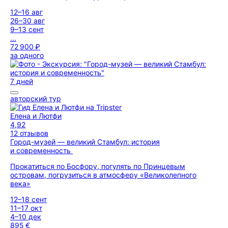
12–16 авг
26–30 авг
9–13 сент
...
72 900 ₽
за одного
7 дней
авторский тур
Елена и Лютфи
4,92
12 отзывов
Город-музей — великий Стамбул: история
и современность
Прокатиться по Босфору, погулять по Принцевым
островам, погрузиться в атмосферу «Великолепного
века»
12–18 сент
11–17 окт
4–10 дек
895 €