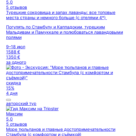
5,0
5 отзывов
Турецкие сокровища и запах лаванды: все топовые
места страны и немного больше (с отелями 4*)
Погулять по Стамбулу и Каппадокии, турецким
Мальдивам и Памуккале и полюбоваться лавандовыми
полями
9–18 июл
1588 €
1350 €
за одного
скидка
15%
4 дня
авторский тур
Максим
5,0
5 отзывов
Море тюльпанов и главные достопримечательности
Стамбула (с комфортом и съёмкой)