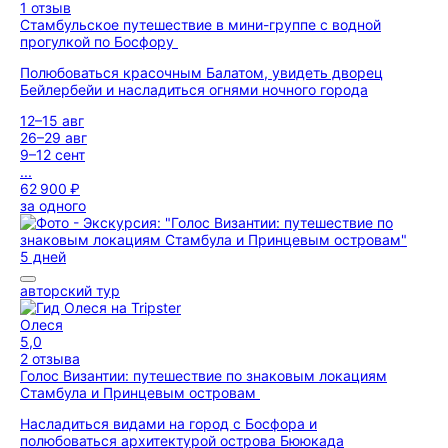
1 отзыв
Стамбульское путешествие в мини-группе с водной
прогулкой по Босфору
Полюбоваться красочным Балатом, увидеть дворец
Бейлербейи и насладиться огнями ночного города
12–15 авг
26–29 авг
9–12 сент
...
62 900 ₽
за одного
5 дней
авторский тур
Олеся
5,0
2 отзыва
Голос Византии: путешествие по знаковым локациям
Стамбула и Принцевым островам
Насладиться видами на город с Босфора и
полюбоваться архитектурой острова Бююкада