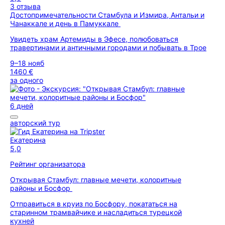
3 отзыва
Достопримечательности Стамбула и Измира, Антальи и
Чанаккале и день в Памуккале
Увидеть храм Артемиды в Эфесе, полюбоваться
травертинами и античными городами и побывать в Трое
9–18 нояб
1460 €
за одного
6 дней
авторский тур
Екатерина
5,0
Рейтинг организатора
Открывая Стамбул: главные мечети, колоритные
районы и Босфор
Отправиться в круиз по Босфору, покататься на
старинном трамвайчике и насладиться турецкой
кухней