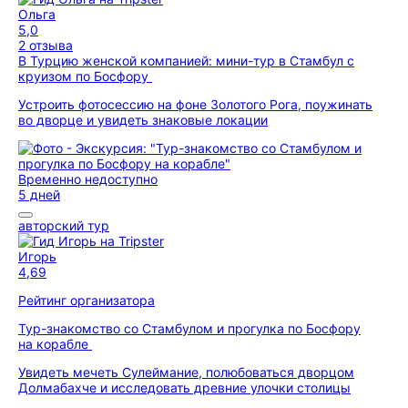
Ольга
5,0
2 отзыва
В Турцию женской компанией: мини-тур в Стамбул с
круизом по Босфору
Устроить фотосессию на фоне Золотого Рога, поужинать
во дворце и увидеть знаковые локации
Временно недоступно
5 дней
авторский тур
Игорь
4,69
Рейтинг организатора
Тур-знакомство со Стамбулом и прогулка по Босфору
на корабле
Увидеть мечеть Сулеймание, полюбоваться дворцом
Долмабахче и исследовать древние улочки столицы