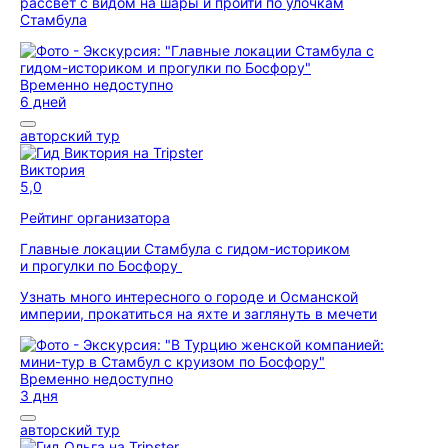
рассвет с видом на шары и пройти по улочкам
Стамбула
Временно недоступно
6 дней
авторский тур
Виктория
5,0
Рейтинг организатора
Главные локации Стамбула с гидом-историком
и прогулки по Босфору
Узнать много интересного о городе и Османской
империи, прокатиться на яхте и заглянуть в мечети
Временно недоступно
3 дня
авторский тур