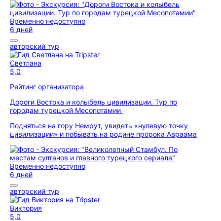
Временно недоступно
6 дней
авторский тур
Светлана
5,0
Рейтинг организатора
Дороги Востока и колыбель цивилизации. Тур по
городам турецкой Месопотамии
Подняться на гору Немрут, увидеть «нулевую точку
цивилизации» и побывать на родине пророка Авраама
Временно недоступно
6 дней
авторский тур
Виктория
5,0