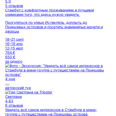
5,0
5 отзывов
Стамбул с комфортным проживанием и лучшими
снимками того, что здесь нужно увидеть
Прогуляться по улице Истикляль, доплыть до
Принцевых островов и посетить знаменитые мечети и
дворцы
18–21 сент
16–19 апр
12–15 июл
764 €
650 €
за одного
4 дня
авторский тур
Светлана
4,83
6 отзывов
Увидеть всё самое интересное в Стамбуле в мини-
группе с путешествием на Принцевы острова