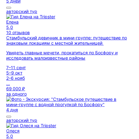
5 дней
авторский тур
Елена
5,0
10 отзывов
Стамбульский девичник в мини-группе: путешествие по
знаковым локациям с местной жительницей
Увидеть главные мечети, прокатиться по Босфору и
исследовать малоизвестные районы
7–11 сент
5–9 окт
2–6 нояб
...
69 000 ₽
за одного
4 дня
авторский тур
Олеся
5,0