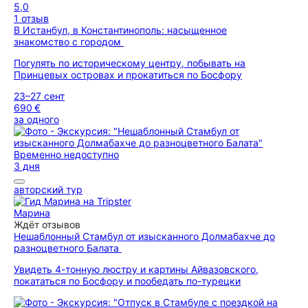
5,0
1 отзыв
В Истанбул, в Константинополь: насыщенное
знакомство с городом
Погулять по историческому центру, побывать на
Принцевых островах и прокатиться по Босфору
23–27 сент
690 €
за одного
Временно недоступно
3 дня
авторский тур
Марина
Ждёт отзывов
Нешаблонный Стамбул от изысканного Долмабахче до
разноцветного Балата
Увидеть 4-тонную люстру и картины Айвазовского,
покататься по Босфору и пообедать по-турецки