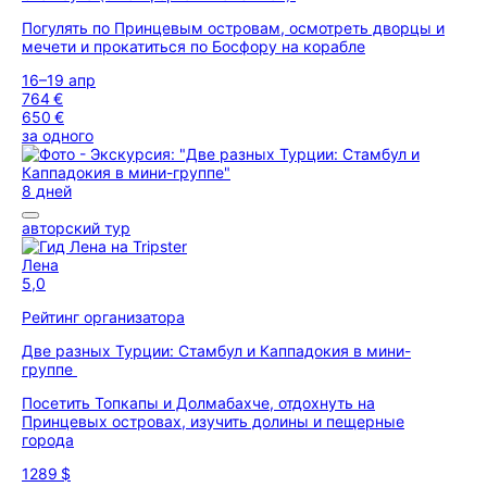
Погулять по Принцевым островам, осмотреть дворцы и
мечети и прокатиться по Босфору на корабле
16–19 апр
764 €
650 €
за одного
8 дней
авторский тур
Лена
5,0
Рейтинг организатора
Две разных Турции: Стамбул и Каппадокия в мини-
группе
Посетить Топкапы и Долмабахче, отдохнуть на
Принцевых островах, изучить долины и пещерные
города
1289 $