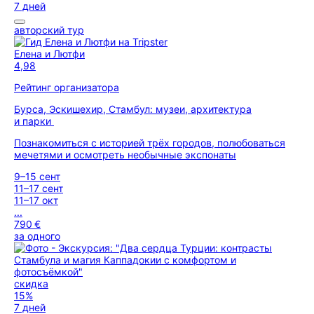
7 дней
авторский тур
Елена и Лютфи
4,98
Рейтинг организатора
Бурса, Эскишехир, Стамбул: музеи, архитектура
и парки
Познакомиться с историей трёх городов, полюбоваться
мечетями и осмотреть необычные экспонаты
9–15 сент
11–17 сент
11–17 окт
...
790 €
за одного
скидка
15%
7 дней