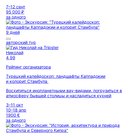
7–12 сент
95 000 ₽
за одного
9 дней
авторский тур
Николай
4,99
Рейтинг организатора
Турецкий калейдоскоп: ландшафты Каппадокии
и колорит Стамбула
Восхититься инопланетными вау-видами, погрузиться в
атмосферу бывшей столицы и насладиться кухней
3–11 окт
10–18 апр
1900 €
за одного