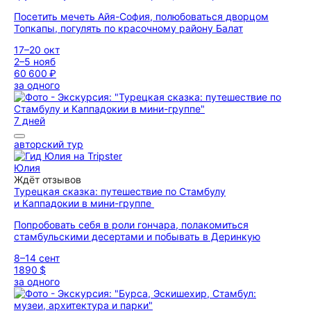
Посетить мечеть Айя-София, полюбоваться дворцом
Топкапы, погулять по красочному району Балат
17–20 окт
2–5 нояб
60 600 ₽
за одного
7 дней
авторский тур
Юлия
Ждёт отзывов
Турецкая сказка: путешествие по Стамбулу
и Каппадокии в мини-группе
Попробовать себя в роли гончара, полакомиться
стамбульскими десертами и побывать в Деринкую
8–14 сент
1890 $
за одного