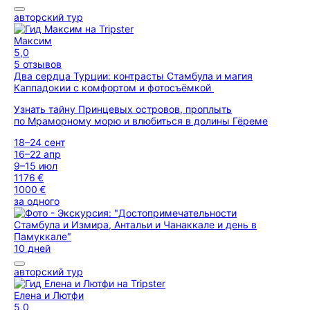
авторский тур
Максим
5,0
5 отзывов
Два сердца Турции: контрасты Стамбула и магия
Каппадокии с комфортом и фотосъёмкой
Узнать тайну Принцевых островов, проплыть
по Мраморному морю и влюбиться в долины Гёреме
18–24 сент
16–22 апр
9–15 июл
1176 €
1000 €
за одного
10 дней
авторский тур
Елена и Лютфи
5,0