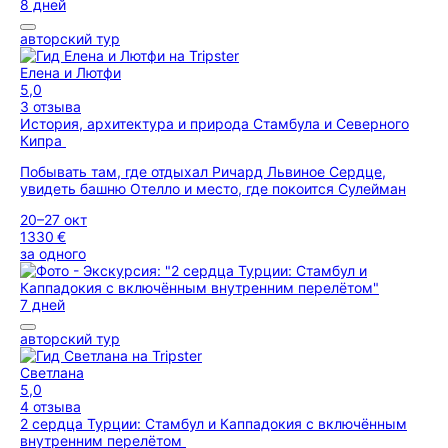
8 дней
авторский тур
Елена и Лютфи
5,0
3 отзыва
История, архитектура и природа Стамбула и Северного
Кипра
Побывать там, где отдыхал Ричард Львиное Сердце,
увидеть башню Отелло и место, где покоится Сулейман
20–27 окт
1330 €
за одного
7 дней
авторский тур
Светлана
5,0
4 отзыва
2 сердца Турции: Стамбул и Каппадокия с включённым
внутренним перелётом