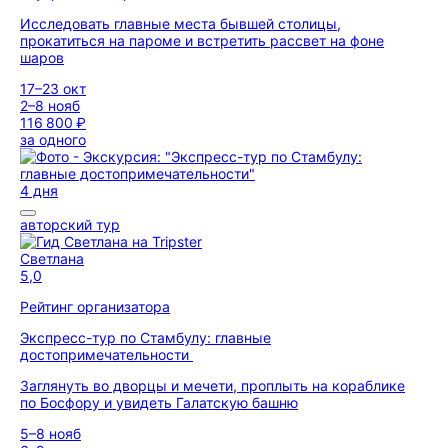
Исследовать главные места бывшей столицы,
прокатиться на пароме и встретить рассвет на фоне
шаров
17–23 окт
2–8 нояб
116 800 ₽
за одного
4 дня
авторский тур
Светлана
5,0
Рейтинг организатора
Экспресс-тур по Стамбулу: главные
достопримечательности
Заглянуть во дворцы и мечети, проплыть на кораблике
по Босфору и увидеть Галатскую башню
5–8 нояб