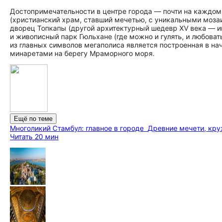
До­сто­при­ме­ча­тель­но­сти в центре города — почти на каж
(христианский храм, ставший мечетью, с уникальными моз
дворец Топкапы (другой архитектурный шедевр XV века — им
и живописный парк Гюльхане (где можно и гулять, и любова
из главных символов мегаполиса является построенная в на
минаретами на берегу Мраморного моря.
Ещё по теме
Многоликий Стамбул: главное в городе
Древние мечети, кр
Читать 20 мин