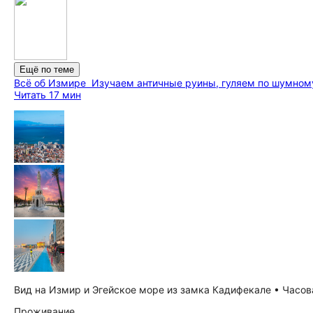
Ещё по теме
Всё об Измире
Изучаем античные руины, гуляем по шумному
Читать 17 мин
Вид на Измир и Эгейское море из замка Кадифекале • Часовая
Проживание