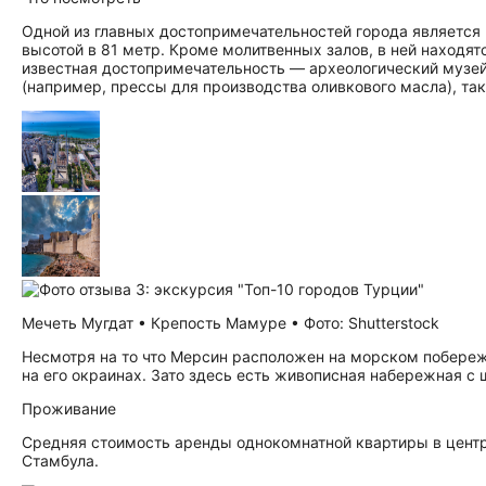
Одной из главных до­сто­при­ме­ча­тель­но­стей города являе
высотой в 81 метр. Кроме молитвенных залов, в ней находят
известная до­сто­при­ме­ча­тель­но­сть — археологический м
(например, прессы для производства оливкового масла), так
Мечеть Мугдат • Крепость Мамуре • Фото: Shutterstock
Несмотря на то что Мерсин расположен на морском побережь
на его окраинах. Зато здесь есть живописная набережная с
Проживание
Средняя стоимость аренды однокомнатной квартиры в центр
Стамбула.