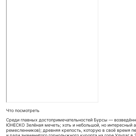
Что посмотреть
Среди главных до­сто­при­ме­ча­тель­но­стей Бурсы — возвед
ЮНЕСКО Зелёная мечеть; хоть и небольшой, но интересный а
ремесленников); древняя крепость, которую в своё время п
и ради знаменитого горнолыжного курорта на горе Улудаг в 