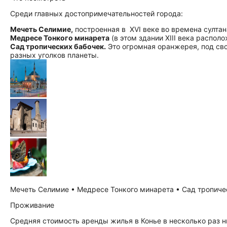
Среди главных до­сто­при­ме­ча­тель­но­стей города:
Мечеть Селимие,
построенная в XVI веке во времена султа
Медресе Тонкого минарета
(в этом здании XIII века распол
Сад тропических бабочек.
Это огромная оранжерея, под св
разных уголков планеты.
Мечеть Селимие • Медресе Тонкого минарета • Сад тропическ
Проживание
Средняя стоимость аренды жилья в Конье в несколько раз 