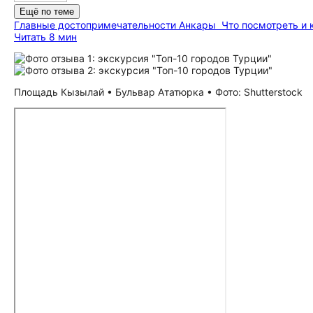
Ещё по теме
Главные до­сто­при­ме­ча­тель­но­сти Анкары
Что посмотреть и 
Читать 8 мин
Площадь Кызылай • Бульвар Ататюрка • Фото: Shutterstock