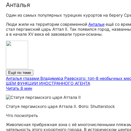
Анталья
Один из самых популярных турецких курортов на берегу Ср
Люди жили на территории современной
Антальи
ещё со времё
стал пергамский царь Аттал II. Так появился город, названн
а в начале XV века её завоевали турки‑османы.
Ещё по теме
Анталья глазами Владимира Раевского: топ-8 необычных ме
ЩЕМ ФУНК­ЦИИ ИНО­СТРАН­НО­ГО АГЕН­ТА
Читать 8 мин
Статуя пергамского царя Аттала II. Фото: Shutterstock
Что посмотреть
Живописная прибрежная зона с её многочисленными пляжами,
ча­тель­но­сть этого курортного города. В историческом це