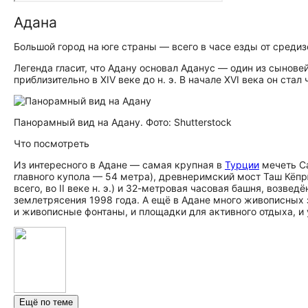
Адана
Большой город на юге страны — всего в часе езды от сред
Легенда гласит, что Адану основал Аданус — один из сынове
приблизительно в XIV веке до н. э. В начале ХVI века он ста
Панорамный вид на Адану. Фото: Shutterstock
Что посмотреть
Из интересного в Адане — самая крупная в
Турции
мечеть Са
главного купола — 54 метра), древнеримский мост Таш Кёпр
всего, во II веке н. э.) и 32-метровая часовая башня, возве
землетрясения 1998 года. А ещё в Адане много живописных з
и живописные фонтаны, и площадки для активного отдыха, и 
Ещё по теме