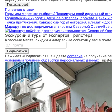
Показать ещё
Полезные статьи
Горы или море: что выбрать?
Планируем свой идеальный отп
Горнолыжный курорт «Цей»
Всё о трассах, прокате, ценах и гл
Точка притяжения: Кавказские горы
География, климат и до­сто
Маршрут по до­сто­при­ме­ча­тель­но­стям Северной Осетии
Всё 
Экскурсии и туры от экспертов Трипстера
Классные места, скидки и интересные события у вас в почте
Подписаться
Нажимая «Подписаться», вы даете
согласие
на получение ре
условиями политики обработки персональных данных
Tripste