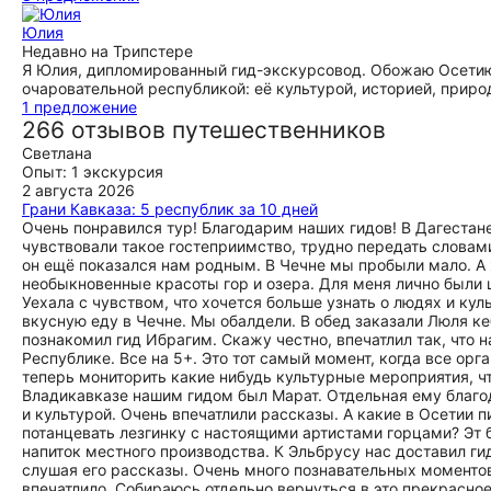
Юлия
Недавно на Трипстере
Я Юлия, дипломированный гид-экскурсовод. Обожаю Осетию и
очаровательной республикой: её культурой, историей, прир
1 предложение
266 отзывов путешественников
Светлана
Опыт: 1 экскурсия
2 августа 2026
Грани Кавказа: 5 республик за 10 дней
Очень понравился тур! Благодарим наших гидов! В Дагеста
чувствовали такое гостеприимство, трудно передать словами
он ещё показался нам родным. В Чечне мы пробыли мало. А 
необыкновенные красоты гор и озера. Для меня лично были 
Уехала с чувством, что хочется больше узнать о людях и кул
вкусную еду в Чечне. Мы обалдели. В обед заказали Люля ке
познакомил гид Ибрагим. Скажу честно, впечатлил так, что 
Республике. Все на 5+. Это тот самый момент, когда все орг
теперь мониторить какие нибудь культурные мероприятия, ч
Владикавказе нашим гидом был Марат. Отдельная ему благо
и культурой. Очень впечатлили рассказы. А какие в Осетии п
потанцевать лезгинку с настоящими артистами горцами? Эт
напиток местного производства. К Эльбрусу нас доставил ги
слушая его рассказы. Очень много познавательных моментов
впечатлило. Собираюсь отдельно вернуться в это прекрасное