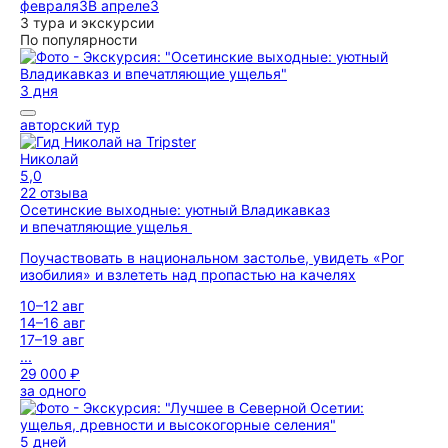
февраля
3
В апреле
3
3 тура и экскурсии
По популярности
3 дня
авторский тур
Николай
5,0
22 отзыва
Осетинские выходные: уютный Владикавказ
и впечатляющие ущелья
Поучаствовать в национальном застолье, увидеть «Рог
изобилия» и взлететь над пропастью на качелях
10–12 авг
14–16 авг
17–19 авг
...
29 000 ₽
за одного
5 дней