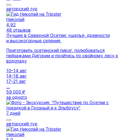
авторский тур
Николай
4,92
48 отзывов
Лучшее в Северной Осетии: ущелья, древности
и высокогорные селения
Приготовить осетинский пирог, полюбоваться
пейзажами Дигории и пройтись по хвойному лесу к
водопаду
10–14 авг
14–18 авг
17–21 авг
...
59 000 ₽
за одного
7 дней
авторский тур
Николай
5,0