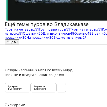
Ещё темы туров во Владикавказе
Туры на четверых
51
Групповые туры
51
Туры на пятерых
51
Ко
на троих
51
С детьми
50
Для школьников
49
Осенью
48
В сентяб
праздники
30
На праздники
30
Бюджетные туры
27
Ещё 50
Обзоры необычных мест по всему миру,
новинки и скидки в наших соцсетях
Доступно
Загрузите
в Google Play
в App Store
Экскурсии