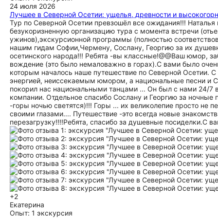
24 июля 2026
Лучшее в Северной Осетии: ущелья, древности и высокогор
Тур по Северной Осетии превзошёл все ожидания!!! Наталь
безукоризненную организацию тура с момента встречи (отьез
ужинов),экскурсионной программы (полностью соответствов
нашим гидам Софии,Чермену, Сослану, Георгию за их душевн
осетинского народа!!! Ребята -вы классные!@@Ваш юмор, з
вождение (это было немаловажно в горах).С вами было оче
которым началось наше путешествие по Северной Осетии. С
энергией, неиссекаемым юмором, а национальные песни и СТИХ
покорил нас национальными танцами ... Он был с нами 24/7 
компании. Отдельное спасибо Сослану и Георгию за ночные 
-горы ночью светятся)!!! Горы ... их великолепие просто не 
своими глазами.... Путешествие -это всегда новые знакомств
перезагрузку!!!!Ребята, спасибо за душевные посиделки.С в
+2
Екатерина
Опыт: 1 экскурсия