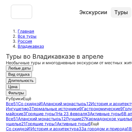
Экскурсии
Туры
Главная
Все туры
Россия
Владикавказ
Туры во Владикавказе в апреле
Необычные туры и многодневные экскурсии от местных жит
Любые даты
Вид отдыха
Длительность
Цена
Фильтры
Рубрики
Ещё
Все
51
Со скидкой
1
Аланский монастырь
12
История и архитект
Ингушетию
3
Термальные источники
9
Гастрономические
9
Гол
майские
3
Горящие туры
1
На 23 февраля
3
Активные туры
6
В а
Все
51
Аланский монастырь
12
Лучшие
27
Кармадонское ущель
ущелье
21
Горящие туры
1
Активные туры
6
Ещё
Со скидкой
1
История и архитектура
3
За городом и природа
18