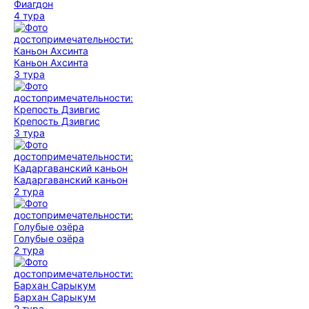
Фиагдон
4 тура
Каньон Ахсинта
3 тура
Крепость Дзивгис
3 тура
Кадаргаванский каньон
2 тура
Голубые озёра
2 тура
Бархан Сарыкум
2 тура