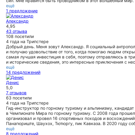
сил. Мне нравится быть проводником в этот волшебный мир.
ещё
1 предложение
Александр
4,95
43 отзыва
108 посетили
4 года на Трипстере
Добрый день. Меня зовут Александр. Я социальный антрополо
и получаю удовольствие от того, когда помогаю людям открыв
самая лучшая инвестиция в себя, поэтому отправляюсь в тр
и исторические сведения, это интересные приключения с н
ещё
14 предложений
Денис
5,0
7 отзывов
63 посетили
4 года на Трипстере
Гид-инструктор по горному туризму и альпинизму, кандидат 
в Чемпионате Мира по горному туризму. С 2008 года прошел
организовал и провел 16 спортивных походов и восхождений
Панагюриште, Шаухох, Тютюргу, пик Кавказа. В 2020 году со
ещё
8 предложений