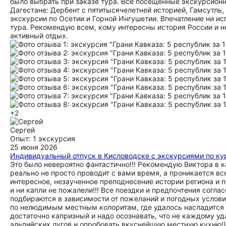
было выбрать при заказе тура. Все посещенные экскурсион
Дагестане: Дербент с пятитысячелетней историей, Гамсутль
экскурсии по Осетии и Горной Ингушетии. Впечатление ни и
тура. Рекомендую всем, кому интересны история России и н
активный отдых.
+2
Сергей
Опыт: 1 экскурсия
25 июня 2026
Индивидуальный отпуск в Кисловодске с экскурсиями по ку
Это было невероятно фантастично!!! Рекомендую Виктора в к
реально не просто проводит с вами время, а проникается вс
интересное, незаученное преподнесение истории региона и
и ни капли не пожалели!!! Все поездки и предпочтения согл
подбираются в зависимости от пожеланий и погодных услови
по нелюдимым местным колоритам, где удалось насладится в
достаточно капризный и надо осознавать, что не каждому уд
альпийских лугов и опробовать вкуснейшую местную кухню!))