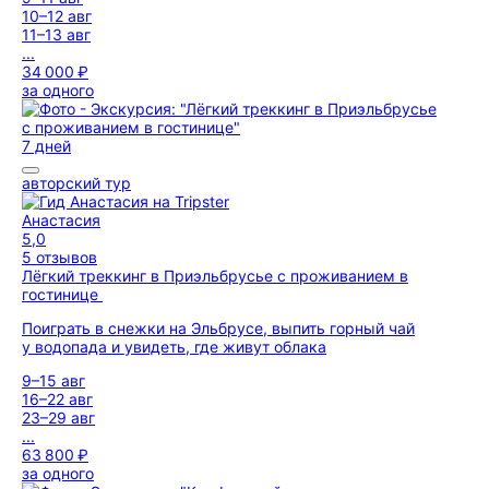
10–12 авг
11–13 авг
...
34 000 ₽
за одного
7 дней
авторский тур
Анастасия
5,0
5 отзывов
Лёгкий треккинг в Приэльбрусье с проживанием в
гостинице
Поиграть в снежки на Эльбрусе, выпить горный чай
у водопада и увидеть, где живут облака
9–15 авг
16–22 авг
23–29 авг
...
63 800 ₽
за одного