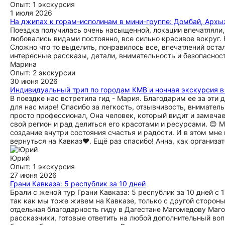
Опыт: 1 экскурсия
1 июля 2026
На джипах к горам-исполинам в мини-группе: Домбай, Архыз
Поездка получилась очень насыщенной, локации впечатляли,
любовались видами постоянно, все сильно красивое вокруг. 
Сложно что то выделить, понравилось все, впечатлений оста
интересные рассказы, детали, внимательность и безопаснос
Марина
Опыт: 2 экскурсии
30 июня 2026
Индивидуальный трип по городам КМВ и ночная экскурсия в
В поездке нас встретила гид - Мария. Благодарим ее за эти 
для нас мире! Спасибо за легкость, отзывчивость, внимател
просто профессионал, Она человек, который видит и замечает
свой регион и рад делиться его красотами и ресурсами. 😊 
создание внутри состояния счастья и радости. И в этом мн
вернуться на Кавказ❤️. Ещё раз спасибо! Анна, как организат
Юрий
Опыт: 1 экскурсия
27 июня 2026
Грани Кавказа: 5 республик за 10 дней
Брали с женой тур Грани Кавказа: 5 республик за 10 дней с 
так как мы тоже живем на Кавказе, только с другой стороны
отдельная благодарность гиду в Дагестане Магомедову Маго
рассказчики, готовые ответить на любой дополнительный во