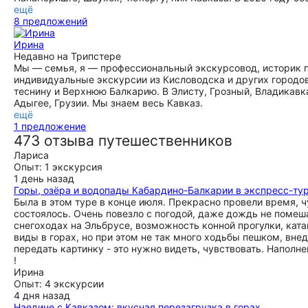
ещё
8 предложений
Ирина
Недавно на Трипстере
Мы — семья, я — профессиональный экскурсовод, историк 
индивидуальные экскурсии из Кисловодска и других городо
теснину и Верхнюю Балкарию. В Элисту, Грозный, Владикавка
Адыгее, Грузии. Мы знаем весь Кавказ.
ещё
1 предложение
473 отзыва путешественников
Лариса
Опыт: 1 экскурсия
1 день назад
Горы, озёра и водопады Кабардино-Балкарии в экспресс-тур
Была в этом туре в конце июля. Прекрасно провели время, 
состоялось. Очень повезло с погодой, даже дождь не помеша
снегоходах на Эльбрусе, возможность конной прогулки, кат
виды в горах, но при этом не так много ходьбы пешком, вн
передать картинку - это нужно видеть, чувствовать. Напо
!
Ирина
Опыт: 4 экскурсии
4 дня назад
Наедине с Кавказом: вкусная перезагрузка в горах