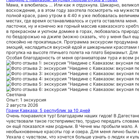
Мама, я влюбилась … Или как я отдохнула. Шикарно, великол
восхождение, а в этом году захотела посмотреть на мужеств
полной красе, рано утром в 4:40 я уже любовалась величием
местах, где время останавливалось и суета оставляла меня.
ласточки, ну и конечно же горный массив кавказского хреб
в прекрасном и уютном домике в горах, любовалась природо
по бездорожью на джипе (можно сказать, что у меня был ещ
спокойно не прокатишься. Программа экскурсии продумана 
эмоций, насладиться вкусной едой и шикарными красотами 
прогулка на высоте птичьего полета на плато Бермамыт. Для
Особая благодарность от меня организаторам тура и всем р
Светлана
Опыт: 1 экскурсия
2 августа 2026
Грани Кавказа: 5 республик за 10 дней
Очень понравился тур! Благодарим наших гидов! В Дагеста
чувствовали такое гостеприимство, трудно передать словами
он ещё показался нам родным. В Чечне мы пробыли мало. А 
необыкновенные красоты гор и озера. Для меня лично были 
Уехала с чувством, что хочется больше узнать о людях и кул