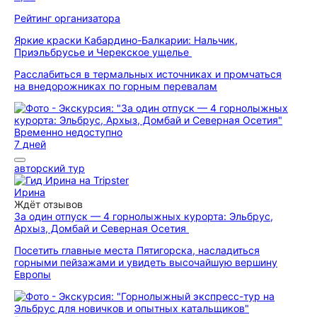
Рейтинг организатора
Яркие краски Кабардино-Балкарии: Нальчик,
Приэльбрусье и Черекское ущелье
Расслабиться в термальных источниках и промчаться
на внедорожниках по горным перевалам
Временно недоступно
7 дней
авторский тур
Ирина
Ждёт отзывов
За один отпуск — 4 горнолыжных курорта: Эльбрус,
Архыз, Домбай и Северная Осетия
Посетить главные места Пятигорска, насладиться
горными пейзажами и увидеть высочайшую вершину
Европы