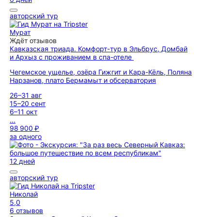
авторский тур
Мурат
Ждёт отзывов
Кавказская триада. Комфорт-тур в Эльбрус, Домбай
и Архыз с проживанием в спа-отеле
Чегемское ущелье, озёра Гижгит и Кара-Кёль, Поляна
Нарзанов, плато Бермамыт и обсерватория
26–31 авг
15–20 сент
6–11 окт
...
98 900 ₽
за одного
12 дней
авторский тур
Николай
5,0
6 отзывов