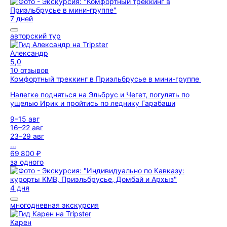
7 дней
авторский тур
Александр
5,0
10 отзывов
Комфортный треккинг в Приэльбрусье в мини-группе
Налегке подняться на Эльбрус и Чегет, погулять по
ущелью Ирик и пройтись по леднику Гарабаши
9–15 авг
16–22 авг
23–29 авг
...
69 800 ₽
за одного
4 дня
многодневная экскурсия
Карен