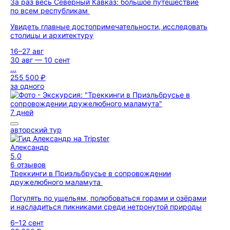
За раз весь Северный Кавказ: большое путешествие
по всем республикам
Увидеть главные достопримечательности, исследовать
столицы и архитектуру
16–27 авг
30 авг — 10 сент
...
255 500 ₽
за одного
7 дней
авторский тур
Александр
5,0
6 отзывов
Треккинги в Приэльбрусье в сопровождении
дружелюбного маламута
Погулять по ущельям, полюбоваться горами и озёрами
и насладиться пикниками среди нетронутой природы
6–12 сент