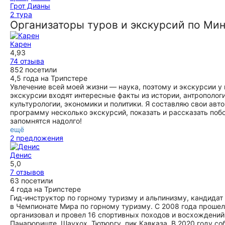
Грот Дианы
2 тура
Организаторы туров и экскурсий по М
Карен
4,93
74 отзыва
852 посетили
4,5 года на Трипстере
Увлечение всей моей жизни — наука, поэтому и экскурсии у
экскурсии входят интересные факты из истории, антропологии
культурологии, экономики и политики. Я составляю свои авт
программу несколько экскурсий, показать и рассказать поб
запомнятся надолго!
ещё
2 предложения
Денис
5,0
7 отзывов
63 посетили
4 года на Трипстере
Гид-инструктор по горному туризму и альпинизму, кандидат 
в Чемпионате Мира по горному туризму. С 2008 года прошел
организовал и провел 16 спортивных походов и восхождений
Панагюриште, Шаухох, Тютюргу, пик Кавказа. В 2020 году со