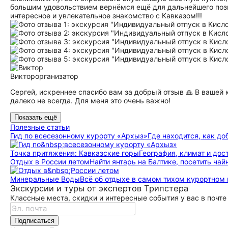
большим удовольствием вернёмся ещё для дальнейшего позн
интересное и увлекательное знакомство с Кавказом!!!
Виктор
организатор
Сергей, искреннее спасибо вам за добрый отзыв 🙏 В вашей 
далеко не всегда. Для меня это очень важно!
Показать ещё
Полезные статьи
Гид по всесезонному курорту «Архыз»
Где находится, как до
Точка притяжения: Кавказские горы
География, климат и до­сто
Отдых в России летом
Найти янтарь на Балтике, посетить чай
Минеральные Воды
Всё об отдыхе в самом тихом курортном
Экскурсии и туры от экспертов Трипстера
Классные места, скидки и интересные события у вас в почте
Подписаться