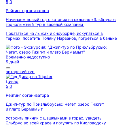
5,0
Рейтинг организатора
Начинаем новый год с катания на склонах «Эльбруса»:
горнолыжный тур в весёлой компании
Покататься на лыжах и сноуборде, искупаться в
термах, посетить Поляну Нарзанов, погреться в баньке
Временно недоступно
5 дней
авторский тур
Динар
5,0
Рейтинг организатора
Джип-тур по Приэльбрусью: Чегет, озеро Гижгит
и плато Бермамыт
Устроить пикник с шашлыками в горах, увидеть
Эльбрус во всей красе и погулять по Кисловодску