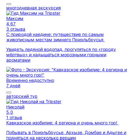
многодневная экскурсия
Максим
4,67
3 отзыва
С природой наедине: путешествие по самым
живописным местам зимнего Приэльбрусья
Увидеть ледяной водопад, прогуляться по «городу
мёртвых» и надышаться морозными горными
ароматами
Временно недоступно
7 дней
авторский тур
Николай
5,0
1 отзыв
Кавказское изобилие: 4 региона и очень много гор!
Побывать в Приэльбрусье, Архызе, Домбае и Адыгее и
подняться на несколько вершин