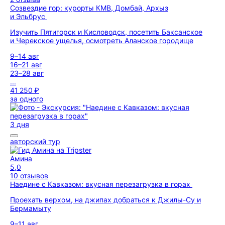
Созвездие гор: курорты КМВ, Домбай, Архыз
и Эльбрус
Изучить Пятигорск и Кисловодск, посетить Баксанское
и Черекское ущелья, осмотреть Аланское городище
9–14 авг
16–21 авг
23–28 авг
...
41 250 ₽
за одного
3 дня
авторский тур
Амина
5,0
10 отзывов
Наедине с Кавказом: вкусная перезагрузка в горах
Проехать верхом, на джипах добраться к Джилы-Су и
Бермамыту
9–11 авг