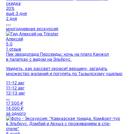
скидка
20%
ещё 3 дня
2 дня
многодневная экскурсия
Алексей
5,0
1 отзыв
Пик звездопада Персеиды: ночь на плато Канжол
в палатках с видом на Эльбрус
Увидеть, как рассвет окрасит вершину, загадать
множество желаний и погулять по Тызылскому ущелью
11–12 авг
11–12 авг
12–13 авг
...
17 500 ₽
14 000 ₽
за одного
6 дней