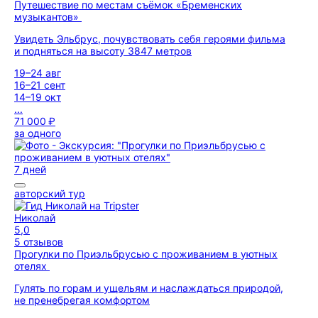
Путешествие по местам съёмок «Бременских
музыкантов»
Увидеть Эльбрус, почувствовать себя героями фильма
и подняться на высоту 3847 метров
19–24 авг
16–21 сент
14–19 окт
...
71 000 ₽
за одного
7 дней
авторский тур
Николай
5,0
5 отзывов
Прогулки по Приэльбрусью с проживанием в уютных
отелях
Гулять по горам и ущельям и наслаждаться природой,
не пренебрегая комфортом