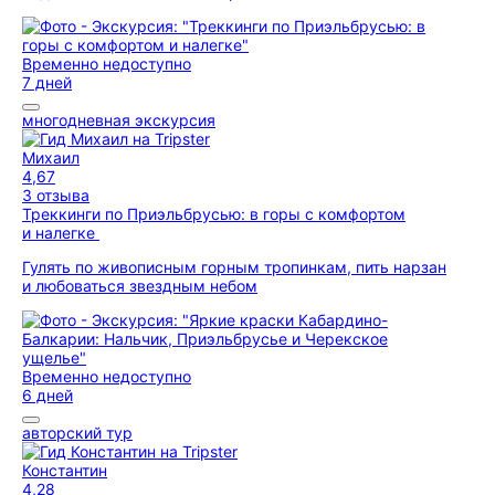
Временно недоступно
7 дней
многодневная экскурсия
Михаил
4,67
3 отзыва
Треккинги по Приэльбрусью: в горы с комфортом
и налегке
Гулять по живописным горным тропинкам, пить нарзан
и любоваться звездным небом
Временно недоступно
6 дней
авторский тур
Константин
4,28