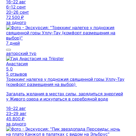
16–22 авг
6–12 сент
20–26 сент
72 500 ₽
за одного
7 дней
авторский тур
Анастасия
5,0
5 отзывов
Треккинг налегке у подножия священной горы Уллу-Тау
(комфорт размещения на выбор)
Загадать желания в местах силы, зарядиться энергией
у Живого озера и искупаться в серебряной воде
16–22 авг
23–29 авг
45 800 ₽
за одного