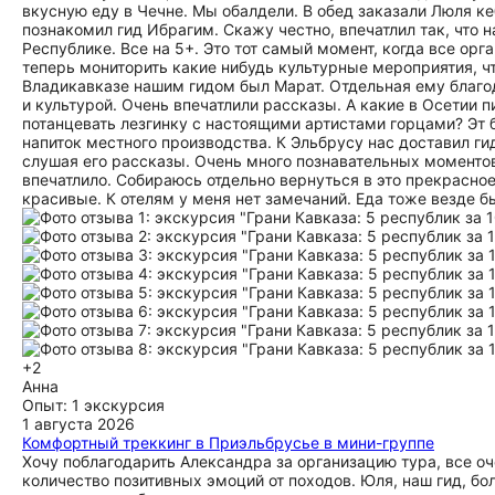
вкусную еду в Чечне. Мы обалдели. В обед заказали Люля ке
познакомил гид Ибрагим. Скажу честно, впечатлил так, что 
Республике. Все на 5+. Это тот самый момент, когда все орг
теперь мониторить какие нибудь культурные мероприятия, ч
Владикавказе нашим гидом был Марат. Отдельная ему благо
и культурой. Очень впечатлили рассказы. А какие в Осетии п
потанцевать лезгинку с настоящими артистами горцами? Эт
напиток местного производства. К Эльбрусу нас доставил ги
слушая его рассказы. Очень много познавательных моментов
впечатлило. Собираюсь отдельно вернуться в это прекрасное
красивые. К отелям у меня нет замечаний. Еда тоже везде б
+2
Анна
Опыт: 1 экскурсия
1 августа 2026
Комфортный треккинг в Приэльбрусье в мини-группе
Хочу поблагодарить Александра за организацию тура, все оч
количество позитивных эмоций от походов. Юля, наш гид, б