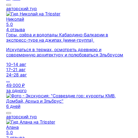
авторский тур
Николай
5,0
4 отзыва
Горы, озёра и водопады Кабардино-Балкарии в
экспресс-туре на джипах (мини-группа)
Искупаться в термах, осмотреть древнюю и
современную архитектуру и полюбоваться Эльбрусом
10–14 авг
17–21 авг
24–28 авг
...
49 000 ₽
за одного
6 дней
авторский тур
Алана
5,0
2 отзыва