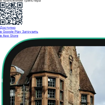
в приложении Трипстера
Доступно
в Google Play
Загрузить
в App Store