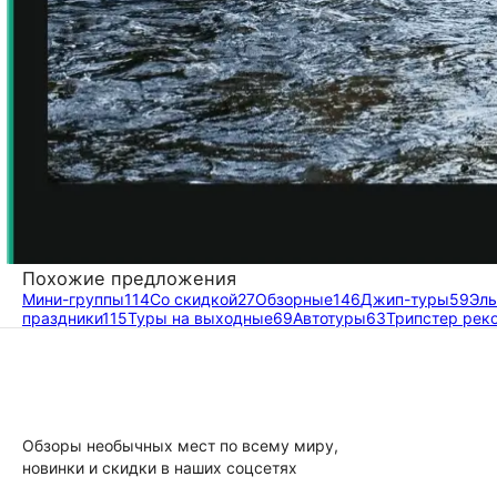
Похожие предложения
Мини-группы
114
Со скидкой
27
Обзорные
146
Джип-туры
59
Эль
праздники
115
Туры на выходные
69
Автотуры
63
Трипстер рек
Обзоры необычных мест по всему миру,
новинки и скидки в наших соцсетях