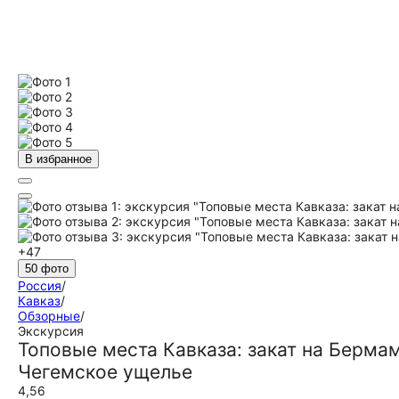
В избранное
+47
50 фото
Россия
/
Кавказ
/
Обзорные
/
Экскурсия
Топовые места Кавказа: закат на Берм
Чегемское ущелье
4,56