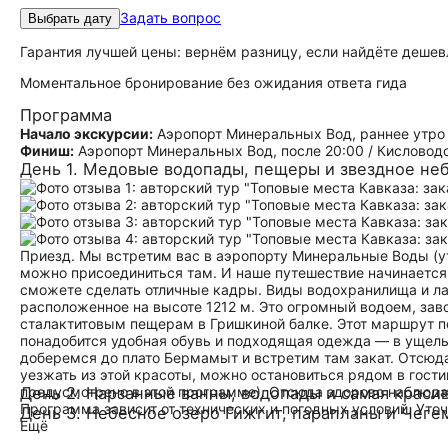
Задать вопрос
Выбрать дату
Гарантия лучшей цены: вернём разницу, если найдёте дешев
Моментальное бронирование без ожидания ответа гида
Программа
Начало экскурсии:
Аэропорт Минеральных Вод, раннее утро 
Финиш:
Аэропорт Минеральных Вод, после 20:00 / Кисловодс
День 1. Медовые водопады, пещеры и звездное не
Приезд. Мы встретим вас в аэропорту Минеральные Воды (ут
можно присоединиться там. И наше путешествие начинается
сможете сделать отличные кадры. Виды водохранилища и ла
расположенное на высоте 1212 м. Это огромный водоем, за
сталактитовым пещерам в Гришкиной балке. Этот маршрут по
понадобится удобная обувь и подходящая одежда — в ущелье
доберемся до плато Бермамыт и встретим там закат. Отсюда
уезжать из этой красоты, можно остановиться рядом в гос
предусмотрено в этой программе). Отсюда здорово наблюдат
День 2. Нарзанные ванны, водопады и самая краси
Программа зависит от технических и погодных условий. Уто
День 3. Небесное озеро Гижгит, парапланы и Чег
Ещё