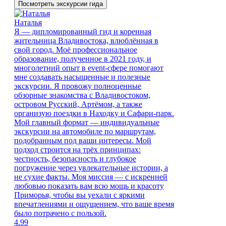
Посмотреть экскурсии гида
Наталья
Я — дипломированный гид и коренная
жительница Владивостока, влюблённая в
свой город. Моё профессиональное
образование, полученное в 2021 году, и
многолетний опыт в event-сфере помогают
мне создавать насыщенные и полезные
экскурсии. Я провожу полноценные
обзорные знакомства с Владивостоком,
островом Русский, Артёмом, а также
организую поездки в Находку и Сафари-парк.
Мой главный формат — индивидуальные
экскурсии на автомобиле по маршрутам,
подобранным под ваши интересы. Мой
подход строится на трёх принципах:
честность, безопасность и глубокое
погружение через увлекательные истории, а
не сухие факты. Моя миссия — с искренней
любовью показать вам всю мощь и красоту
Приморья, чтобы вы уехали с яркими
впечатлениями и ощущением, что ваше время
было потрачено с пользой.
4.99