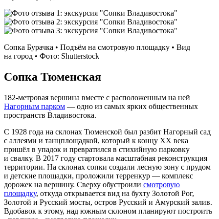
Сопка Бурачка • Подъём на смотровую площадку • Вид
на город • Фото: Shutterstock
Сопка Тюменская
182‑метровая вершина вместе с расположенным на ней
Нагорным парком
— одно из самых ярких общественных
пространств Владивостока.
С 1928 года на склонах Тюменской был разбит Нагорный сад
с аллеями и танцплощадкой, который к концу XX века
пришёл в упадок и превратился в стихийную парковку
и свалку. В 2017 году стартовала масштабная реконструкция
территории. На склонах сопки создали лесную зону с прудом
и детские площадки, проложили терренкур — комплекс
дорожек на вершину. Сверху обустроили
смотровую
площадку
, откуда открывается вид на бухту Золотой Рог,
Золотой и Русский мосты, остров Русский и Амурский залив.
Вдобавок к этому, над южным склоном планируют построить