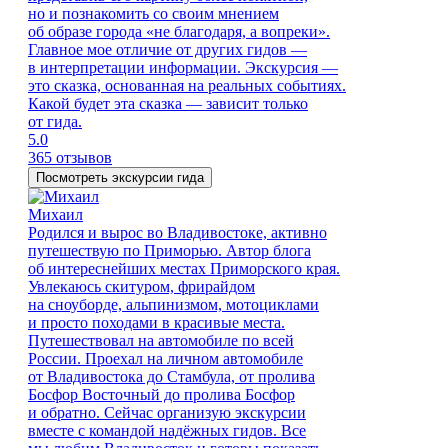
но и познакомить со своим мнением
об образе города «не благодаря, а вопреки».
Главное мое отличие от других гидов —
в интерпретации информации. Экскурсия —
это сказка, основанная на реальных событиях.
Какой будет эта сказка — зависит только
от гида.
5.0
365 отзывов
Посмотреть экскурсии гида
Михаил
Родился и вырос во Владивостоке, активно
путешествую по Приморью. Автор блога
об интереснейших местах Приморского края.
Увлекаюсь скитуром, фрирайдом
на сноуборде, альпинизмом, мотоциклами
и просто походами в красивые места.
Путешествовал на автомобиле по всей
России. Проехал на личном автомобиле
от Владивостока до Стамбула, от пролива
Босфор Восточный до пролива Босфор
и обратно. Сейчас организую экскурсии
вместе с командой надёжных гидов. Все