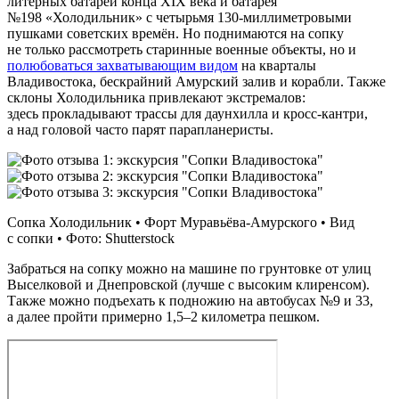
литерных батарей конца XIX века и батарея
№198 «Холодильник» с четырьмя 130-миллиметровыми
пушками советских времён. Но поднимаются на сопку
не только рассмотреть старинные военные объекты, но и
полюбоваться захватывающим видом
на кварталы
Владивостока, бескрайний Амурский залив и корабли. Также
склоны Холодильника привлекают экстремалов:
здесь прокладывают трассы для даунхилла и кросс‑кантри,
а над головой часто парят парапланеристы.
Сопка Холодильник • Форт Муравьёва-Амурского • Вид
с сопки • Фото: Shutterstock
Забраться на сопку можно на машине по грунтовке от улиц
Выселковой и Днепровской (лучше с высоким клиренсом).
Также можно подъехать к подножию на автобусах №9 и 33,
а далее пройти примерно 1,5–2 километра пешком.