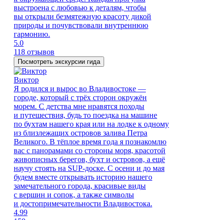
выстроена с любовью к деталям, чтобы
вы открыли безмятежную красоту дикой
природы и почувствовали внутреннюю
гармонию.
5.0
118 отзывов
Посмотреть экскурсии гида
Виктор
Я родился и вырос во Владивостоке —
городе, который с трёх сторон окружён
морем. С детства мне нравятся походы
и путешествия, будь то поездка на машине
по бухтам нашего края или на лодке к одному
из близлежащих островов залива Петра
Великого. В тёплое время года я познакомлю
вас с панорамами со стороны моря, красотой
живописных берегов, бухт и островов, а ещё
научу стоять на SUP-доске. С осени и до мая
будем вместе открывать историю нашего
замечательного города, красивые виды
с вершин и сопок, а также символы
и достопримечательности Владивостока.
4.99