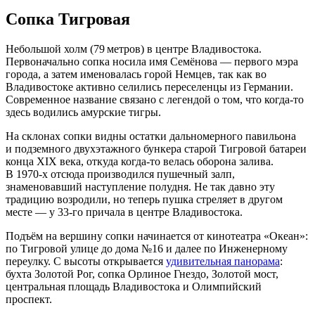
Сопка Тигровая
Небольшой холм (79 метров) в центре Владивостока.
Первоначально сопка носила имя Семёнова — первого мэра
города, а затем именовалась горой Немцев, так как во
Владивостоке активно селились переселенцы из Германии.
Современное название связано с легендой о том, что когда‑то
здесь водились амурские тигры.
На склонах сопки видны остатки дальномерного павильона
и подземного двухэтажного бункера старой Тигровой батареи
конца XIX века, откуда когда‑то велась оборона залива.
В 1970‑х отсюда производился пушечный залп,
знаменовавший наступление полудня. Не так давно эту
традицию возродили, но теперь пушка стреляет в другом
месте — у 33‑го причала в центре Владивостока.
Подъём на вершину сопки начинается от кинотеатра «Океан»:
по Тигровой улице до дома №16 и далее по Инженерному
переулку. С высоты открывается
удивительная панорама
:
бухта Золотой Рог, сопка Орлиное Гнездо, Золотой мост,
центральная площадь Владивостока и Олимпийский
проспект.