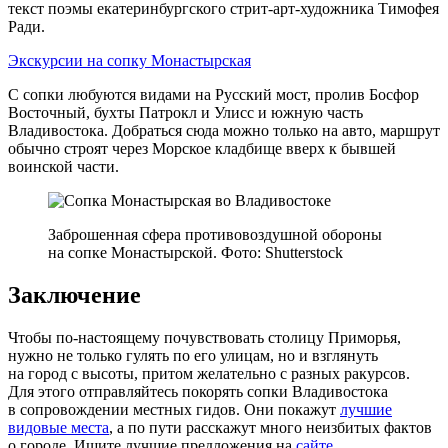
текст поэмы екатеринбургского стрит‑арт-художника Тимофея
Ради.
Экскурсии на сопку Монастырская
С сопки любуются видами на Русский мост, пролив Босфор
Восточный, бухты Патрокл и Улисс и южную часть
Владивостока. Добраться сюда можно только на авто, маршрут
обычно строят через Морское кладбище вверх к бывшей
воинской части.
Заброшенная сфера противовоздушной обороны
на сопке Монастырской. Фото: Shutterstock
Заключение
Чтобы по‑настоящему почувствовать столицу Приморья,
нужно не только гулять по его улицам, но и взглянуть
на город с высоты, притом желательно с разных ракурсов.
Для этого отправляйтесь покорять сопки Владивостока
в сопровождении местных гидов. Они покажут
лучшие
видовые места
, а по пути расскажут много неизбитых фактов
о городе. Ищите лучшие предложения на
сайте