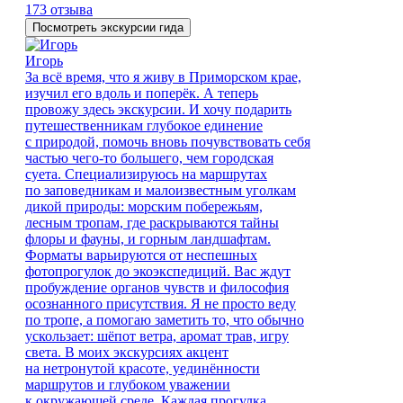
173 отзыва
Посмотреть экскурсии гида
Игорь
За всё время, что я живу в Приморском крае,
изучил его вдоль и поперёк. А теперь
провожу здесь экскурсии. И хочу подарить
путешественникам глубокое единение
с природой, помочь вновь почувствовать себя
частью чего-то большего, чем городская
суета. Специализируюсь на маршрутах
по заповедникам и малоизвестным уголкам
дикой природы: морским побережьям,
лесным тропам, где раскрываются тайны
флоры и фауны, и горным ландшафтам.
Форматы варьируются от неспешных
фотопрогулок до экоэкспедиций. Вас ждут
пробуждение органов чувств и философия
осознанного присутствия. Я не просто веду
по тропе, а помогаю заметить то, что обычно
ускользает: шёпот ветра, аромат трав, игру
света. В моих экскурсиях акцент
на нетронутой красоте, уединённости
маршрутов и глубоком уважении
к окружающей среде. Каждая прогулка