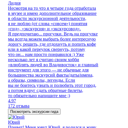
Лидия
Несмотря на то что я четыре года отработала
в музее и имею дополнительное образование
в области экскурсионной деятельности,
я не люблю (от слова «совсем») понятия
«гид», «экскурсия» и «экскурсовод».
Я предпочитаю... прогулки. Ведь на прогулке
мы всегда можем выбрать более интересную
дорогу, решить, где отдохнуть и попить кофе
или в какой переулок свернуть, потому
что он... нам просто понравился :) Уже
несколько лет я считаю своим хобби
«влюблять людей во Владивосток» и главный
инструмент для этого — не обычные для
большинства экскурсий факты/даты/имена,
а образы, символы, легенды. Если
вы не боитесь узнать и полюбить этот город,
а потом вдруг сдать обратные билеты,
то обязательно напишите мне ;)
4.97
172 отзыва
Посмотреть экскурсии гида
Юрий
Привет! Меня зовут Юрий, я родился и живу