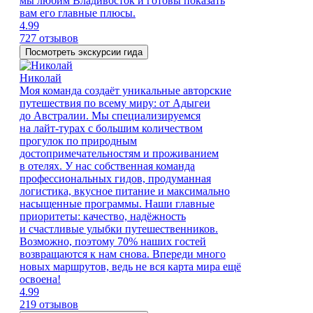
мы любим Владивосток и готовы показать
вам его главные плюсы.
4.99
727 отзывов
Посмотреть экскурсии гида
Николай
Моя команда создаёт уникальные авторские
путешествия по всему миру: от Адыгеи
до Австралии. Мы специализируемся
на лайт-турах с большим количеством
прогулок по природным
достопримечательностям и проживанием
в отелях. У нас собственная команда
профессиональных гидов, продуманная
логистика, вкусное питание и максимально
насыщенные программы. Наши главные
приоритеты: качество, надёжность
и счастливые улыбки путешественников.
Возможно, поэтому 70% наших гостей
возвращаются к нам снова. Впереди много
новых маршрутов, ведь не вся карта мира ещё
освоена!
4.99
219 отзывов