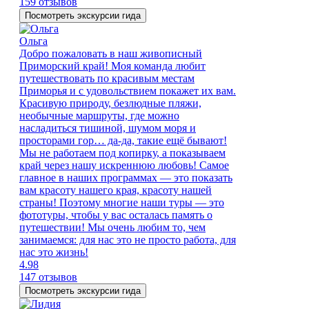
159 отзывов
Посмотреть экскурсии гида
Ольга
Добро пожаловать в наш живописный
Приморский край! Моя команда любит
путешествовать по красивым местам
Приморья и с удовольствием покажет их вам.
Красивую природу, безлюдные пляжи,
необычные маршруты, где можно
насладиться тишиной, шумом моря и
просторами гор… да-да, такие ещё бывают!
Мы не работаем под копирку, а показываем
край через нашу искреннюю любовь! Самое
главное в наших программах — это показать
вам красоту нашего края, красоту нашей
страны! Поэтому многие наши туры — это
фототуры, чтобы у вас осталась память о
путешествии! Мы очень любим то, чем
занимаемся: для нас это не просто работа, для
нас это жизнь!
4.98
147 отзывов
Посмотреть экскурсии гида