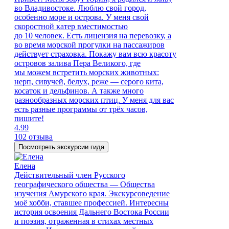
во Владивостоке. Люблю свой город,
особенно море и острова. У меня свой
скоростной катер вместимостью
до 10 человек. Есть лицензия на перевозку, а
во время морской прогулки на пассажиров
действует страховка. Покажу вам всю красоту
островов залива Пера Великого, где
мы можем встретить морских животных:
нерп, сивучей, белух, реже — серого кита,
косаток и дельфинов. А также много
разнообразных морских птиц. У меня для вас
есть разные программы от трёх часов,
пишите!
4.99
102 отзыва
Посмотреть экскурсии гида
Елена
Действительный член Русского
географического общества — Общества
изучения Амурского края. Экскурсоведение
моё хобби, ставшее профессией. Интересны
история освоения Дальнего Востока России
и поэзия, отраженная в стихах местных