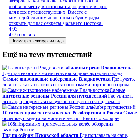
авторов. И конечно же, искренний посыл
любви к месту, в котором ты родился и вырос,
для всех путешествующих. Вместе с
командой единомышленников будем рады
открыть для вас секреты Дальнего Востока!
4.93
427 отзывов
Посмотреть экскурсии гида
Ещё на тему путешествий
Главные реки Владивостока
Где протекают и чем интересны водные артерии города
Самые живописные набережные Владивостока
Где гулять,
ловить закаты и любоваться панорамами портового города
Самые
интересные регионы России для путешествий
Где увидеть
леопарда, подняться на вулкан и спуститься под землю
10 самых примечательных колёс обозрения в России
Самое
большое, с видом на море и в честь «Золотого кольца»
Гид по озёрам Псковской области
Где поплавать на сапе,