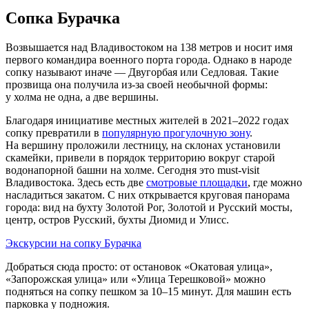
Сопка Бурачка
Возвышается над Владивостоком на 138 метров и носит имя
первого командира военного порта города. Однако в народе
сопку называют иначе — Двугорбая или Седловая. Такие
прозвища она получила из‑за своей необычной формы:
у холма не одна, а две вершины.
Благодаря инициативе местных жителей в 2021–2022 годах
сопку превратили в
популярную прогулочную зону
.
На вершину проложили лестницу, на склонах установили
скамейки, привели в порядок территорию вокруг старой
водонапорной башни на холме. Сегодня это must-visit
Владивостока. Здесь есть две
смотровые площадки
, где можно
насладиться закатом. С них открывается круговая панорама
города: вид на бухту Золотой Рог, Золотой и Русский мосты,
центр, остров Русский, бухты Диомид и Улисс.
Экскурсии на сопку Бурачка
Добраться сюда просто: от остановок «Окатовая улица»,
«Запорожская улица» или «Улица Терешковой» можно
подняться на сопку пешком за 10–15 минут. Для машин есть
парковка у подножия.