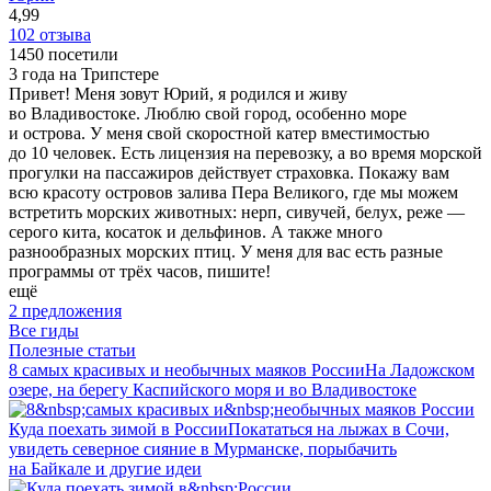
4,99
102 отзыва
1450 посетили
3 года на Трипстере
Привет! Меня зовут Юрий, я родился и живу
во Владивостоке. Люблю свой город, особенно море
и острова. У меня свой скоростной катер вместимостью
до 10 человек. Есть лицензия на перевозку, а во время морской
прогулки на пассажиров действует страховка. Покажу вам
всю красоту островов залива Пера Великого, где мы можем
встретить морских животных: нерп, сивучей, белух, реже —
серого кита, косаток и дельфинов. А также много
разнообразных морских птиц. У меня для вас есть разные
программы от трёх часов, пишите!
ещё
2 предложения
Все гиды
Полезные статьи
8 самых красивых и необычных маяков России
На Ладожском
озере, на берегу Каспийского моря и во Владивостоке
Куда поехать зимой в России
Покататься на лыжах в Сочи,
увидеть северное сияние в Мурманске, порыбачить
на Байкале и другие идеи