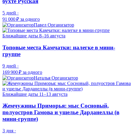
бухте Русская
5 дней ·
91 000 ₽
за одного
Павел
Организатор
Ближайшие даты
8–16 августа
Топовые места Камчатки: налегке в мини-
группе
9 дней ·
169 900 ₽
за одного
Наталья
Организатор
Ближайшие даты
11–13 августа
Жемчужины Приморья: мыс Сосновый,
полуостров Гамова и ущелье Дарданеллы (в
мини-группе)
3 дня ·