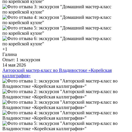
+1
Галина
Опыт: 1 экскурсия
14 мая 2026
Авторский мастер-класс во Владивостоке «Корейская
каллиграфия»
Познакомилась с замечательной корейской семьёй: Анна и
Игорь. Встретили. Очень много узнала о жизни как моих
родственников, так и в целом народа, очень насыщенная
была программа (изучали, писали, импровизировали, дабы
придать художественный акцент). Конечно не успевали, но
продолжили и за это им отдельное спасибо. Но... самый
кульминационный момент!!! Это подарок. Изумительная
кукла ручной работы! Спасибо большое!
ещё