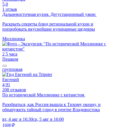
5,0
1 отзыв
Дальневосточная кухня. Дегустационный ужин
Раскрыть секреты блюд региональной кухни и
попробовать вкуснейшие кулинарные шедевры
Миллионка
2,5 часа
Пешком
групповая
Евгений
4,91
208 отзывов
По исторической Миллионке с китаистом
Разобраться, как Россия вышла к Тихому океану, и
обнаружить тайный город в центре Владивостока
вт, 4 авг в 16:30
ср, 5 авг в 16:00
1600 ₽