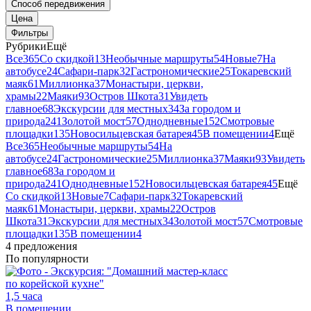
Способ передвижения
Цена
Фильтры
Рубрики
Ещё
Все
365
Со скидкой
13
Необычные маршруты
54
Новые
7
На
автобусе
24
Сафари-парк
32
Гастрономические
25
Токаревский
маяк
61
Миллионка
37
Монастыри, церкви,
храмы
22
Маяки
93
Остров Шкота
31
Увидеть
главное
68
Экскурсии для местных
34
За городом и
природа
241
Золотой мост
57
Однодневные
152
Смотровые
площадки
135
Новосильцевская батарея
45
В помещении
4
Ещё
Все
365
Необычные маршруты
54
На
автобусе
24
Гастрономические
25
Миллионка
37
Маяки
93
Увидеть
главное
68
За городом и
природа
241
Однодневные
152
Новосильцевская батарея
45
Ещё
Со скидкой
13
Новые
7
Сафари-парк
32
Токаревский
маяк
61
Монастыри, церкви, храмы
22
Остров
Шкота
31
Экскурсии для местных
34
Золотой мост
57
Смотровые
площадки
135
В помещении
4
4 предложения
По популярности
1,5 часа
В помещении