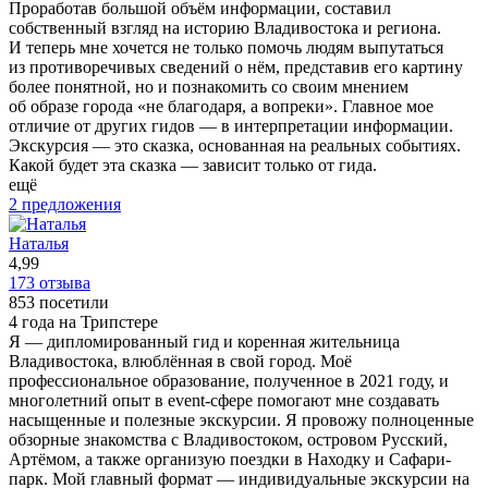
Проработав большой объём информации, составил
собственный взгляд на историю Владивостока и региона.
И теперь мне хочется не только помочь людям выпутаться
из противоречивых сведений о нём, представив его картину
более понятной, но и познакомить со своим мнением
об образе города «не благодаря, а вопреки». Главное мое
отличие от других гидов — в интерпретации информации.
Экскурсия — это сказка, основанная на реальных событиях.
Какой будет эта сказка — зависит только от гида.
ещё
2 предложения
Наталья
4,99
173 отзыва
853 посетили
4 года на Трипстере
Я — дипломированный гид и коренная жительница
Владивостока, влюблённая в свой город. Моё
профессиональное образование, полученное в 2021 году, и
многолетний опыт в event-сфере помогают мне создавать
насыщенные и полезные экскурсии. Я провожу полноценные
обзорные знакомства с Владивостоком, островом Русский,
Артёмом, а также организую поездки в Находку и Сафари-
парк. Мой главный формат — индивидуальные экскурсии на