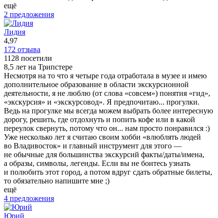
ещё
2 предложения
Лидия
4,97
172 отзыва
1128 посетили
8,5 лет на Трипстере
Несмотря на то что я четыре года отработала в музее и имею
дополнительное образование в области экскурсионной
деятельности, я не люблю (от слова «совсем») понятия «гид»,
«экскурсия» и «экскурсовод». Я предпочитаю... прогулки.
Ведь на прогулке мы всегда можем выбрать более интересную
дорогу, решить, где отдохнуть и попить кофе или в какой
переулок свернуть, потому что он... нам просто понравился :)
Уже несколько лет я считаю своим хобби «влюблять людей
во Владивосток» и главный инструмент для этого —
не обычные для большинства экскурсий факты/даты/имена,
а образы, символы, легенды. Если вы не боитесь узнать
и полюбить этот город, а потом вдруг сдать обратные билеты,
то обязательно напишите мне ;)
ещё
4 предложения
Юрий