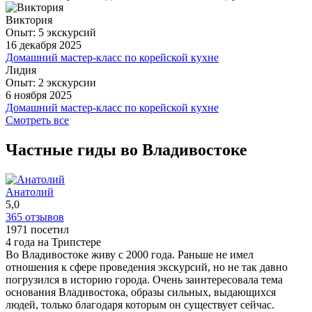
Кореи и хочет попробовать себя в необычном занятии.
Отличная церемония, нам очень понравилась, подробно
рассказали про виды чаев, процессы производства,
Виктория
ещё
специфику конкретных, особенно тех, что пробовали.
Опыт: 5 экскурсий
Спасибо!
16 декабря 2025
Домашний мастер-класс по корейской кухне
ещё
Необычная экскурсия! Игорь сумел создать
Лидия
непринужденную обстановку, провели время будто за
Опыт: 2 экскурсии
6 ноября 2025
беседой хороших приятелей👍блюдо тоже понравилось, из
Домашний мастер-класс по корейской кухне
простых ингредиентов, но интересное и сытное😋
Отличный мастер- класс! Мы с удовольствием провели
Смотреть все
ещё
время рядом с Игорем и его замечательной супругой Аней!
Под её чутким руководством мы в течении часа освоили
Частные гиды во Владивостоке
приготовление сытного и питательного блюда
БИБИМПАБ. А потом с удовольствием провели
дегустацию этого блюда приготовленное собственными
Анатолий
руками! Спасибо ❤️
5,0
ещё
365 отзывов
1971 посетил
4 года на Трипстере
Во Владивостоке живу с 2000 года. Раньше не имел
отношения к сфере проведения экскурсий, но не так давно
погрузился в историю города. Очень заинтересовала тема
основания Владивостока, образы сильных, выдающихся
людей, только благодаря которым он существует сейчас.