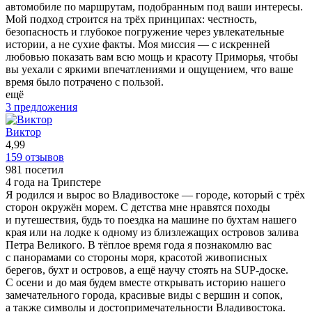
автомобиле по маршрутам, подобранным под ваши интересы.
Мой подход строится на трёх принципах: честность,
безопасность и глубокое погружение через увлекательные
истории, а не сухие факты. Моя миссия — с искренней
любовью показать вам всю мощь и красоту Приморья, чтобы
вы уехали с яркими впечатлениями и ощущением, что ваше
время было потрачено с пользой.
ещё
3 предложения
Виктор
4,99
159 отзывов
981 посетил
4 года на Трипстере
Я родился и вырос во Владивостоке — городе, который с трёх
сторон окружён морем. С детства мне нравятся походы
и путешествия, будь то поездка на машине по бухтам нашего
края или на лодке к одному из близлежащих островов залива
Петра Великого. В тёплое время года я познакомлю вас
с панорамами со стороны моря, красотой живописных
берегов, бухт и островов, а ещё научу стоять на SUP-доске.
С осени и до мая будем вместе открывать историю нашего
замечательного города, красивые виды с вершин и сопок,
а также символы и достопримечательности Владивостока.