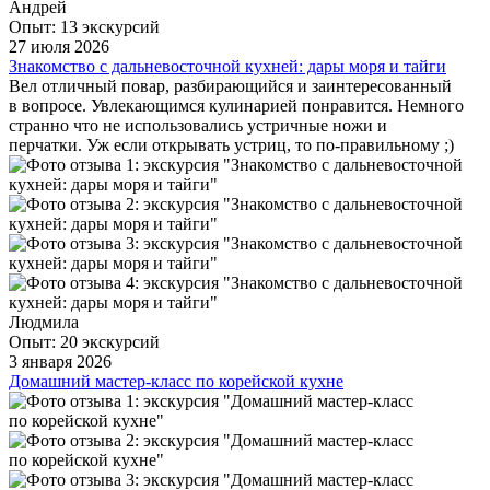
Андрей
Опыт: 13 экскурсий
27 июля 2026
Знакомство с дальневосточной кухней: дары моря и тайги
Вел отличный повар, разбирающийся и заинтересованный
в вопросе. Увлекающимся кулинарией понравится. Немного
странно что не использовались устричные ножи и
перчатки. Уж если открывать устриц, то по-правильному ;)
Людмила
Опыт: 20 экскурсий
3 января 2026
Домашний мастер-класс по корейской кухне
Отличный атмосферный мастер класс! Игорь и Аня
чудесная семья и в гостях у них было очень уютно. В
небольшой компании мы приготовили корейскую еду и
дружно поужинали. Игорь все сопровождал рассказом.
Ощущение, что побывали в гостях. Спасибо!