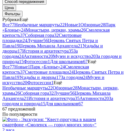
Способ передвижения
Цена
Фильтры
Рубрики
Ещё
Все
77
Необычные маршруты
22
Новые
1
Обзорные
28
Парк
«Блонье»
24
Монастыри, церкви, храмы
26
Смоленская
крепость
37
Соборная гора
32
Смотровые
площадки
24
Лучшие
56
Церковь Святых Петра и
Павла
19
Церковь Михаила Архангела
21
Усадьбы и
дворцы
17
История и архитектура
35
За
городом
24
Активности
20
Музеи и искусство
20
За городом и
природа
15
Фотосессии
1
Для школьников
67
Ещё
Все
77
Новые
1
Парк «Блонье»
24
Смоленская
крепость
37
Смотровые площадки
24
Церковь Святых Петра и
Павла
19
Усадьбы и дворцы
17
За городом
24
Музеи и
искусство
20
Фотосессии
1
Ещё
Необычные маршруты
22
Обзорные
28
Монастыри, церкви,
храмы
26
Соборная гора
32
Лучшие
56
Церковь Михаила
Архангела
21
История и архитектура
35
Активности
20
За
городом и природа
15
Для школьников
67
67 предложений
По популярности
2 часа