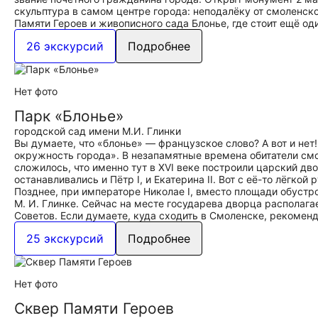
скульптура в самом центре города: неподалёку от смоленско
Памяти Героев и живописного сада Блонье, где стоит ещё 
26 экскурсий
Подробнее
Нет фото
Парк «Блонье»
городской сад имени М.И. Глинки
Вы думаете, что «блонье» — французское слово? А вот и не
окружность города». В незапамятные времена обитатели смо
сложилось, что именно тут в XVI веке построили царский дв
останавливались и Пётр I, и Екатерина II. Вот с её-то лёгк
Позднее, при императоре Николае I, вместо площади обустро
М. И. Глинке. Сейчас на месте государева дворца распола
Советов. Если думаете, куда сходить в Смоленске, рекоменд
25 экскурсий
Подробнее
Нет фото
Сквер Памяти Героев