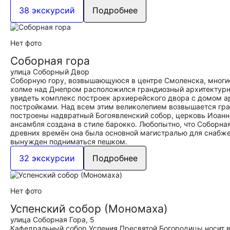
38 экскурсий
Подробнее
Нет фото
Соборная гора
улица Соборный Двор
Соборную гору, возвышающуюся в центре Смоленска, многие
холме над Днепром расположился грандиозный архитектурны
увидеть комплекс построек архиерейского двора с домом ар
постройками. Над всем этим великолепием возвышается гра
построены надвратный Богоявленский собор, церковь Иоанн
ансамбля создана в стиле барокко. Любопытно, что Соборна
древних времён она была основной магистралью для снабжен
вынужден подниматься пешком.
32 экскурсии
Подробнее
Нет фото
Успенский собор (Мономаха)
улица Соборная Гора, 5
Кафедральный собор Успения Пресвятой Богородицы носит в