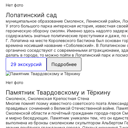
Нет фото
Лопатинский сад
муниципальное образование Смоленск, Ленинский район, Ло
У этого большого парка интересная история, известная свое
героическую оборону смолян. Именно здесь надолго задерж
содержались знатные политические преступники и даже, по с
Г. Лопатина на месте Королевского бастиона был основан го
времена носивший название «Соболевский». В Лопатинском 
органично соседствуют с современными аттракционами, зда
делать в городе, то можно пойти в Лопатинский парк и посм
29 экскурсий
Подробнее
Нет фото
Памятник Твардовскому и Тёркину
Смоленск, Смоленская Крепостная Стена
Многие помнят поэму известного советского поэта Александ
правдивых сочинений о Великой Отечественной войне. Памя
Смоленской области и почётный гражданин города-героя См
и мирно беседующих. Памятник уникален тем, что он единст
выполнена из бронзы смоленским скульптором Альбертом Ге
звание почётного гражданина города. Открыт монумент 2 ма