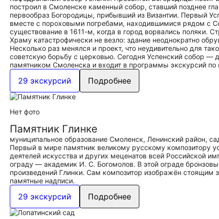
построил в Смоленске каменный собор, ставший позднее гл
первообраз Богородицы, прибывший из Византии. Первый Ус
вместе с пороховыми погребами, находившимися рядом с С
существование в 1611-м, когда в город ворвались поляки. С
Храму катастрофически не везло: здание неоднократно обру
Несколько раз менялся и проект, что неудивительно для так
советскую борьбу с церковью. Сегодня Успенский собор —
памятником Смоленска и входит в программы экскурсий по 
29 экскурсий
Подробнее
Нет фото
Памятник Глинке
муниципальное образование Смоленск, Ленинский район, са
Первый в мире памятник великому русскому композитору ус
деятелей искусства и других меценатов всей Российской имп
ограду — академик И. С. Богомолов. В этой ограде бронзов
произведений Глинки. Сам композитор изображён стоящим з
памятные надписи.
29 экскурсий
Подробнее