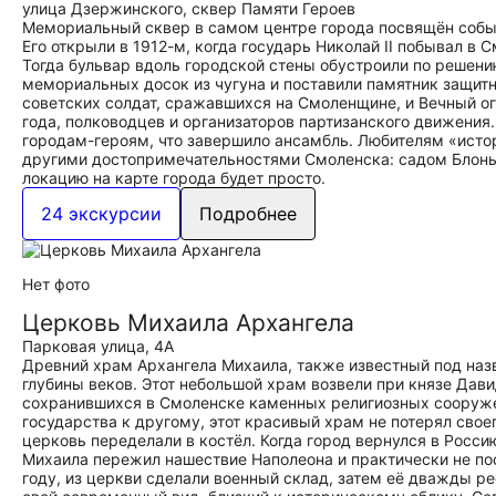
улица Дзержинского, сквер Памяти Героев
Мемориальный сквер в самом центре города посвящён собы
Его открыли в 1912-м, когда государь Николай II побывал в
Тогда бульвар вдоль городской стены обустроили по решен
мемориальных досок из чугуна и поставили памятник защитн
советских солдат, сражавшихся на Смоленщине, и Вечный ог
года, полководцев и организаторов партизанского движения
городам-героям, что завершило ансамбль. Любителям «истор
другими достопримечательностями Смоленска: садом Блонь
локацию на карте города будет просто.
24 экскурсии
Подробнее
Нет фото
Церковь Михаила Архангела
Парковая улица, 4А
Древний храм Архангела Михаила, также известный под наз
глубины веков. Этот небольшой храм возвели при князе Дави
сохранившихся в Смоленске каменных религиозных сооружен
государства к другому, этот красивый храм не потерял сво
церковь переделали в костёл. Когда город вернулся в Росс
Михаила пережил нашествие Наполеона и практически не пос
году, из церкви сделали военный склад, затем её дважды р