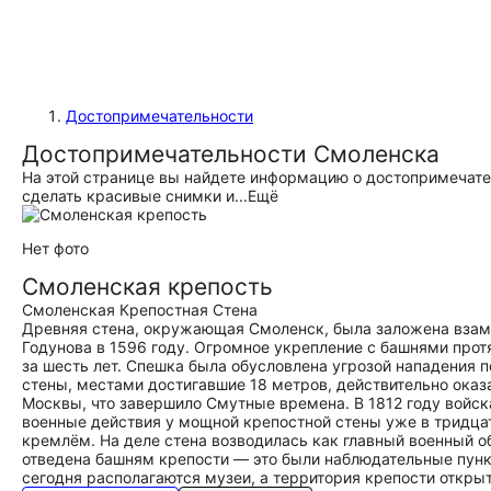
Достопримечательности
Достопримечательности Смоленска
На этой странице вы найдете информацию о достопримечател
сделать красивые снимки и...
Ещё
Нет фото
Смоленская крепость
Смоленская Крепостная Стена
Древняя стена, окружающая Смоленск, была заложена взаме
Годунова в 1596 году. Огромное укрепление с башнями про
за шесть лет. Спешка была обусловлена угрозой нападения п
стены, местами достигавшие 18 метров, действительно оказа
Москвы, что завершило Смутные времена. В 1812 году войс
военные действия у мощной крепостной стены уже в тридца
кремлём. На деле стена возводилась как главный военный о
отведена башням крепости — это были наблюдательные пункт
сегодня располагаются музеи, а территория крепости открыт