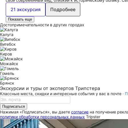
свой современный вид, близкий к историческому облику. Се
21 экскурсия
Подробнее
Показать еще
Достопримечательности в других городах
Калуга
Витебск
Киров
Можайск
Гомель
Брянск
Экскурсии и туры от экспертов Трипстера
Классные места, скидки и интересные события у вас в почте ·
П
Подписаться
Нажимая «Подписаться», вы даете
согласие
на получение рекла
политики обработки персональных данных
Tripster