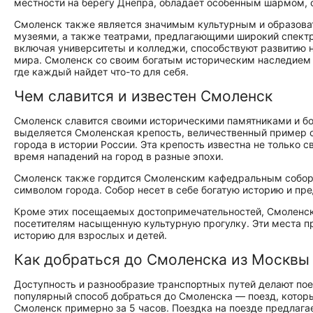
местности на берегу Днепра, обладает особенным шармом,
Смоленск также является значимым культурным и образова
музеями, а также театрами, предлагающими широкий спект
включая университеты и колледжи, способствуют развитию н
мира. Смоленск со своим богатым историческим наследием 
где каждый найдет что-то для себя.
Чем славится и известен Смоленск
Смоленск славится своими историческими памятниками и б
выделяется Смоленская крепость, величественный пример о
города в истории России. Эта крепость известна не только 
время нападений на город в разные эпохи.
Смоленск также гордится Смоленским кафедральным соборо
символом города. Собор несет в себе богатую историю и пр
Кроме этих посещаемых достопримечательностей, Смоленск
посетителям насыщенную культурную прогулку. Эти места пр
историю для взрослых и детей.
Как добраться до Смоленска из Москвы
Доступность и разнообразие транспортных путей делают по
популярный способ добраться до Смоленска — поезд, которы
Смоленск примерно за 5 часов. Поездка на поезде предлага