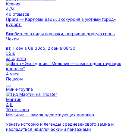
Ксения
4,74
46 отзывов
Прага — Карловы Вары: экскурсия в уютный город-
курорт
Влюбиться в виды и улочки, открывая другую грань
Чехии
вт, 1 сен в 08:30
ср, 2 сен в 08:30
55 €
за одного
4 часа
Пешком
Мини-группа
Мартин
4,9
10 отзывов
Мельник — замок вдовствующих королев
Узнать историю и легенды средневекового замка и
насладиться идиллическими пейзажами