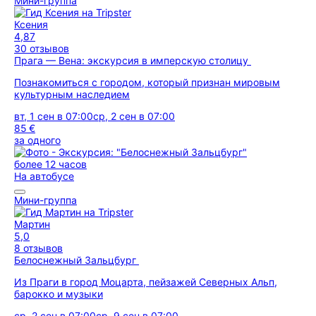
Мини-группа
Ксения
4,87
30 отзывов
Прага — Вена: экскурсия в имперскую столицу
Познакомиться с городом, который признан мировым
культурным наследием
вт, 1 сен в 07:00
ср, 2 сен в 07:00
85 €
за одного
более 12 часов
На автобусе
Мини-группа
Мартин
5,0
8 отзывов
Белоснежный Зальцбург
Из Праги в город Моцарта, пейзажей Северных Альп,
барокко и музыки
ср, 2 сен в 07:00
ср, 9 сен в 07:00