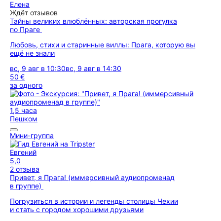
Елена
Ждёт отзывов
Тайны великих влюблённых: авторская прогулка
по Праге
Любовь, стихи и старинные виллы: Прага, которую вы
ещё не знали
вс, 9 авг в 10:30
вс, 9 авг в 14:30
50 €
за одного
1,5 часа
Пешком
Мини-группа
Евгений
5,0
2 отзыва
Привет, я Прага! (иммерсивный аудиопроменад
в группе)
Погрузиться в истории и легенды столицы Чехии
и стать с городом хорошими друзьями