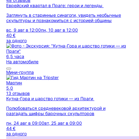
48 отзывов
Еврейский квартал в Праге: герои и легенды
Заглянуть в старинные синагоги, увидеть необычные
скульптуры и познакомиться с историей общины
вс, 9 авг в 12:00
пн, 10 авг в 12:00
40 €
за одного
6,5 часа
На автомобиле
Мини-группа
Мартин
5,0
13 отзывов
Кутна-Гора и царство готики — из Праги
Полюбоваться средневековой архитектурой и
разгадать шифры барочных скульпторов
пн, 24 авг в 09:00
вт, 25 авг в 09:00
44 €
за одного