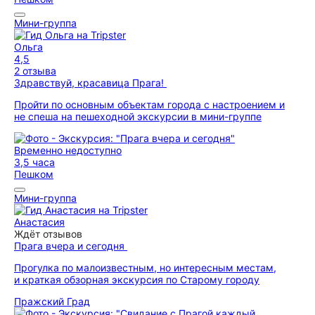
Мини-группа
Ольга
4,5
2 отзыва
Здравствуй, красавица Прага!
Пройти по основным объектам города с настроением и
не спеша на пешеходной экскурсии в мини-группе
Временно недоступно
3,5 часа
Пешком
Мини-группа
Анастасия
Ждёт отзывов
Прага вчера и сегодня
Прогулка по малоизвестным, но интересным местам,
и краткая обзорная экскурсия по Старому городу
Пражский Град