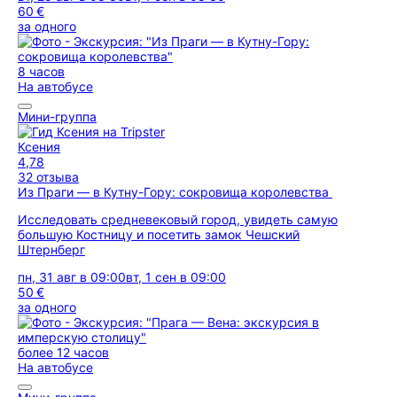
60 €
за одного
8 часов
На автобусе
Мини-группа
Ксения
4,78
32 отзыва
Из Праги — в Кутну-Гору: сокровища королевства
Исследовать средневековый город, увидеть самую
большую Костницу и посетить замок Чешский
Штернберг
пн, 31 авг в 09:00
вт, 1 сен в 09:00
50 €
за одного
более 12 часов
На автобусе