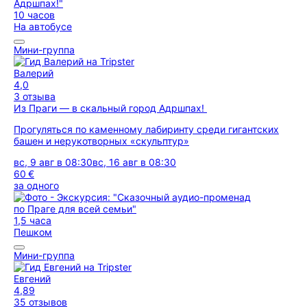
10 часов
На автобусе
Мини-группа
Валерий
4,0
3 отзыва
Из Праги — в скальный город Адршпах!
Прогуляться по каменному лабиринту среди гигантских
башен и нерукотворных «скульптур»
вс, 9 авг в 08:30
вс, 16 авг в 08:30
60 €
за одного
1,5 часа
Пешком
Мини-группа
Евгений
4,89
35 отзывов