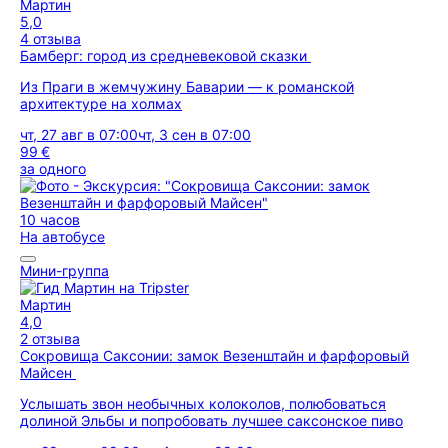
Мартин
5,0
4 отзыва
Бамберг: город из средневековой сказки
Из Праги в жемчужину Баварии — к романской
архитектуре на холмах
чт, 27 авг в 07:00
чт, 3 сен в 07:00
99 €
за одного
10 часов
На автобусе
Мини-группа
Мартин
4,0
2 отзыва
Сокровища Саксонии: замок Везенштайн и фарфоровый
Майсен
Услышать звон необычных колоколов, полюбоваться
долиной Эльбы и попробовать лучшее саксонское пиво