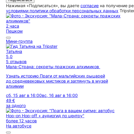
Нажимая «Подписаться», вы даете
согласие
на получение ре
условиями политики обработки персональных данных
Tripste
2 часа
Пешком
Мини-группа
Татьяна
5,0
5 отзывов
Мала-Страна: секреты пражских алхимиков
Узнать историю Праги от мальтийских рыцарей
до средневековых мистиков и заглянуть в музей
алхимии
сб, 15 авг в 16:00
вс, 16 авг в 16:00
49 €
за одного
более 12 часов
На автобусе