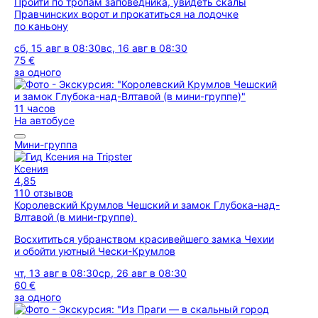
Пройти по тропам заповедника, увидеть скалы
Правчинских ворот и прокатиться на лодочке
по каньону
сб, 15 авг в 08:30
вс, 16 авг в 08:30
75 €
за одного
11 часов
На автобусе
Мини-группа
Ксения
4,85
110 отзывов
Королевский Крумлов Чешский и замок Глубока-над-
Влтавой (в мини-группе)
Восхититься убранством красивейшего замка Чехии
и обойти уютный Чески-Крумлов
чт, 13 авг в 08:30
ср, 26 авг в 08:30
60 €
за одного