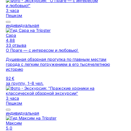
3 часа
Пешком
индивидуальная
Сара
4,88
33 отзыва
О Праге — с интересом и любовью!
Душевная обзорная прогулка по главным местам
города с легким погружением в его тысячелетнюю
историю
92 €
за группу, 1–8 чел.
3 часа
Пешком
индивидуальная
Максим
5,0