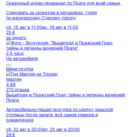
Сказочный аудио-променад по Праге для всей семьи
Следовать за сюжетом в наушниках, гуляя
по магическому Старому городу
сб, 15 авг в 11:00
вс, 16 авг в 11:00
25 €
за одного
2,5 часа
На автомобиле
Мини-группа
Мартин
4,89
272 отзыва
Вышеград и Пражский Град: тайны и легенды вечерней
Праги
Автомобильно-пешая прогулка по центру чешской
столицы после заката: всё самое главное и
романтичное
сб, 22 авг в 20:00
вт, 25 авг в 20:00
24 €