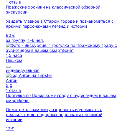
1 отзыв
Пражские хроники на классической обзорной
экскурсии
Увидеть главное в Старом городе и познакомиться с
яркими персонажами легенд и истории
80 €
за группу, 1–6 чел.
1,5 часа
Пешком
индивидуальная
Антон
5,0
1 отзыв
Прогулка по Пражскому граду с аудиогидом в вашем
смартфоне
Осмотреть знаменитую крепость и услышать о
реальных и легендарных персонажах чешской
истории
12 €