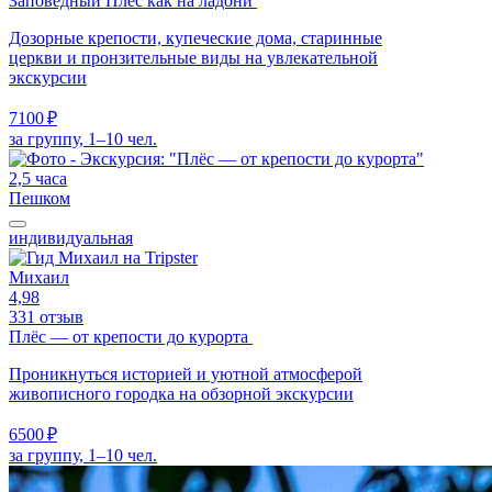
Заповедный Плёс как на ладони
Дозорные крепости, купеческие дома, старинные
церкви и пронзительные виды на увлекательной
экскурсии
7100 ₽
за группу, 1–10 чел.
2,5 часа
Пешком
индивидуальная
Михаил
4,98
331 отзыв
Плёс — от крепости до курорта
Проникнуться историей и уютной атмосферой
живописного городка на обзорной экскурсии
6500 ₽
за группу, 1–10 чел.