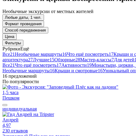
Необычные экскурсии от местных жителей
Любые даты, 1 чел.
Формат проведения
Способ передвижения
Цена
Фильтры
Рубрики
Ещё
Все
21
Необычные маршруты
16
Что ещё посмотреть
17
Крыши и 
архитектура
27
Лучшие
15
Обзорные
28
Мастер-классы
7
Для детей
Все
21
Что ещё посмотреть
17
Активности
19
Монастыри, церкви,
Необычные маршруты
16
Крыши и смотровые
16
Уникальный оп
16 предложений
По популярности
1,5 часа
Пешком
индивидуальная
Андрей
4,97
230 отзывов