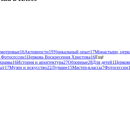
смотровые
16
Активности
19
Уникальный опыт
17
Монастыри, церк
1
Фотосессии
1
Церковь Воскресения Христова
16
Ещё
 храмы
16
История и архитектура
27
Обзорные
28
Для детей
1
Церков
ыт
17
Музеи и искусство
22
Лучшие
15
Мастер-классы
7
Фотосессии