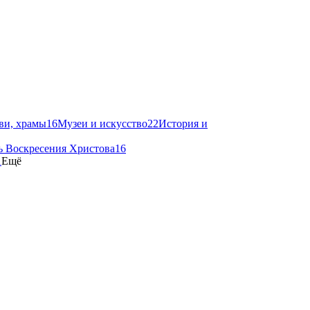
ви, храмы
16
Музеи и искусство
22
История и
ь Воскресения Христова
16
1
Ещё