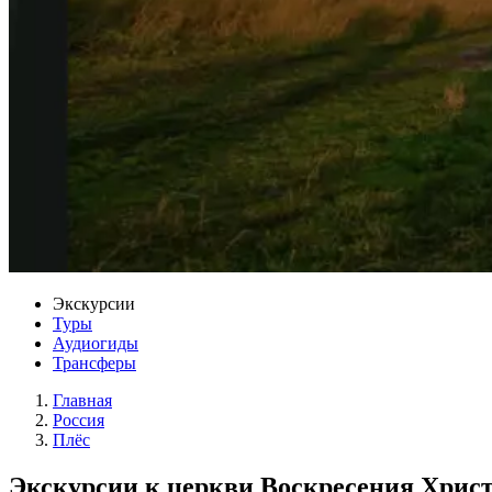
Экскурсии
Туры
Аудиогиды
Трансферы
Главная
Россия
Плёс
Экскурсии к церкви Воскресения Христ