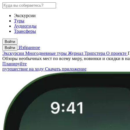
Экскурсии
Туры
Аудиогиды
Трансферы
Войти
Избранное
Войти
Экскурсии
Многодневные туры
Журнал Трипстера
О проекте
Обзоры необычных мест по всему миру, новинки и скидки в н
Планируйте
путешествие на ходу
Скачать приложение