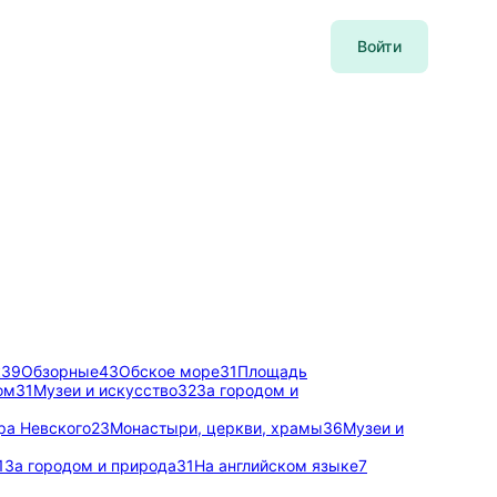
Войти
к
39
Обзорные
43
Обское море
31
Площадь
ом
31
Музеи и искусство
32
За городом и
ра Невского
23
Монастыри, церкви, храмы
36
Музеи и
1
За городом и природа
31
На английском языке
7