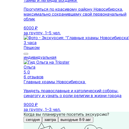
Тайны и легенды Богданки
Прогуляться по красивому району Новосибирска,
максимально сохранившему свой первоначальный
облик
6000 ₽
за группу, 1–5 чел.
3 часа
Пешком
индивидуальная
Ольга
5,0
6 отзывов
Главные храмы Новосибирска
Увидеть православные и католический соборы,
синагогу и узнать о роли религии в жизни города
9000 ₽
за группу, 1–3 чел.
Когда вы планируете посетить экскурсию?
сегодня
завтра
выходные 8-9 авг