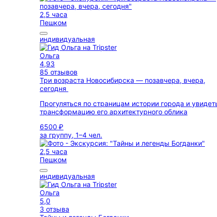
2,5 часа
Пешком
индивидуальная
Ольга
4,93
85 отзывов
Три возраста Новосибирска — позавчера, вчера,
сегодня
Прогуляться по страницам истории города и увидет
трансформацию его архитектурного облика
6500 ₽
за группу, 1–4 чел.
2,5 часа
Пешком
индивидуальная
Ольга
5,0
3 отзыва