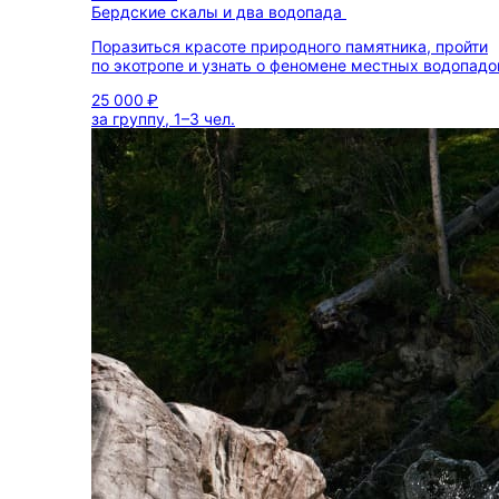
Бердские скалы и два водопада
Поразиться красоте природного памятника, пройти
по экотропе и узнать о феномене местных водопадо
25 000 ₽
за группу, 1–3 чел.