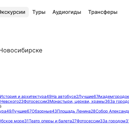
Экскурсии
Туры
Аудиогиды
Трансферы
 Новосибирске
История и архитектура
49
На автобусе
2
Лучшие
67
Академгородо
 Невского
23
Фотосессии
3
Монастыри, церкви, храмы
36
За город
ё
ура
49
Лучшие
67
Обзорные
43
Площадь Ленина
28
Собор Александ
Обское море
31
Театр оперы и балета
27
Фотосессии
3
За городом
3