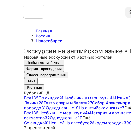
Главная
Россия
Новосибирск
Экскурсии на английском языке в
Необычные экскурсии от местных жителей
Любые даты, 1 чел.
Формат проведения
Способ передвижения
Цена
Фильтры
Рубрики
Ещё
Все
135
Со скидкой
1
Необычные маршруты
44
Новые
3
Ленина
28
Театр оперы и балета
27
Собор Александра
природа
31
Однодневные
19
На английском языке
7
Ещ
Все
135
Необычные маршруты
44
История и архитект
искусство
32
Однодневные
19
Ещё
Со скидкой
1
Новые
3
На автобусе
2
Академгородок
39
7 предложений