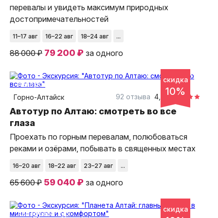
перевалы и увидеть максимум природных
достопримечательностей
11–17 авг
16–22 авг
18–24 авг
...
79 200 ₽
88 000 ₽
за одного
5 дней
скидка
авторский тур
10%
92 отзыва
4,9
Горно-Алтайск
Автотур по Алтаю: смотреть во все
глаза
Проехать по горным перевалам, полюбоваться
реками и озёрами, побывать в священных местах
16–20 авг
18–22 авг
23–27 авг
...
59 040 ₽
65 600 ₽
за одного
5 дней
скидка
авторский тур