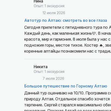
Нина
Опыт: 1 экскурсия
12 июля 2026
Автотур по Алтаю: смотреть во все глаза
Сегодня прилетели с пятидневного тура по 
Каждый день, как маленькая жизнь🩷. В нача
красота, мир и гармония. 8 июля была у нас
подножия горы, местое тихое. Костер 🔥, зве
коренные алтайцы познакомили нас с тради
Отдельная благодарность нашему гиду Галине
открытость души передавалась нам. Любовь
Никита
качества.
Опыт: 1 экскурсия
Благодарю за прекрасный отдых.
7 июля 2026
Большое путешествие по Горному Алтаю
Данный тур оцениваю на 10/10. Программа 
природу Алтая. Отдельное спасибо хочется сказать гиду-водителю Сергею за профессионализм и
терпение. Сергей старался максимально об
пожелания. Показал Алтай со всех возможн