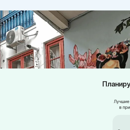
Планиру
Лучшие 
в пр