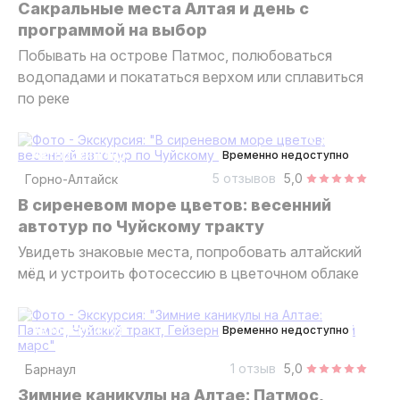
Сакральные места Алтая и день с
программой на выбор
Побывать на острове Патмос, полюбоваться
водопадами и покататься верхом или сплавиться
по реке
5 дней
авторский тур
Временно недоступно
5 отзывов
5,0
Горно-Алтайск
В сиреневом море цветов: весенний
автотур по Чуйскому тракту
Увидеть знаковые места, попробовать алтайский
мёд и устроить фотосессию в цветочном облаке
5 дней
авторский тур
Временно недоступно
1 отзыв
5,0
Барнаул
Зимние каникулы на Алтае: Патмос,