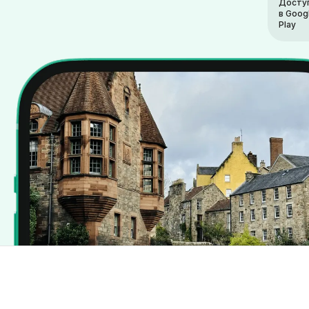
Досту
в Goog
Play