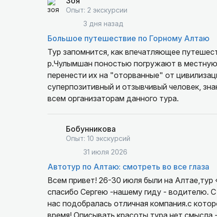
Зоя
рекомендую «Твой Алтай» всем, кто хочет в
Опыт: 2 экскурсии
вам снова!
3 дня назад
Большое путешествие по Горному Алтаю
Тур запомнится, как впечатляющее путешеств
р.Чулымшан поностью погружают в местную 
перенести их на "оторванные" от цивилизации островки. Питание на "отл
суперпозитивный и отзывчивый человек, зн
всем организаторам данного тура.
Бобунникова
Опыт: 10 экскурсий
31 июля 2026
Автотур по Алтаю: смотреть во все глаза
Всем привет! 26-30 июля были на Алтае,тур
спасибо Сергею -нашему гиду - водителю. С
нас подобралась отличная компания.с котор
время! Описывать красоты тура нет смысл