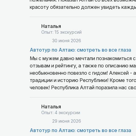
красоту обязательно должен увидеть кажды
Наталья
Опыт: 15 экскурсий
30 июня 2026
Автотур по Алтаю: смотреть во все глаза
Мы с мужем давно мечтали познакомиться с 
отзывам и рейтингу, а также по описанию ма
необыкновенно повезло с гидом! Алексей - ал
традиции и историю Республики! Кроме того
человек! Республика Алтай поразила нас сво
чистейшие реки, озера, а какие богатые фло
все больше и больше! Тур был построен очен
Наталья
сильно уставали, несмотря на смену часово
Опыт: 4 экскурсии
турбазах, где в номерах есть все, что нужн
29 июня 2026
впечатлений дня! Хорошо было организовано
Автотур по Алтаю: смотреть во все глаза
этого прекрасного тура, нашему гиду Алекс