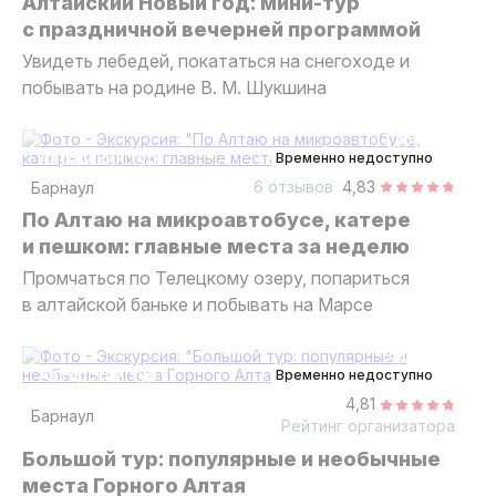
Алтайский Новый год: мини-тур
с праздничной вечерней программой
Увидеть лебедей, покататься на снегоходе и
побывать на родине В. М. Шукшина
7 дней
авторский тур
Временно недоступно
6 отзывов
4,83
Барнаул
По Алтаю на микроавтобусе, катере
и пешком: главные места за неделю
Промчаться по Телецкому озеру, попариться
в алтайской баньке и побывать на Марсе
9 дней
авторский тур
Временно недоступно
4,81
Барнаул
Рейтинг организатора
Большой тур: популярные и необычные
места Горного Алтая