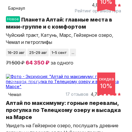
10%
4,81
Барнаул
Рейтинг организатора
Планета Алтай: главные места в
Новое
мини-группе и с комфортом
Чуйский тракт, Катунь, Марс, Гейзерное озеро,
Чемал и петроглифы
16–20 авг
25–29 авг
1–5 сент
...
64 350 ₽
71 500 ₽
за одного
скидка
7 дней
авторский тур
10%
17 отзывов
4,76
Чемал
Алтай по максимуму: горные перевалы,
прогулка по Телецкому озеру и высадка
на Марсе
Увидеть на Гейзерное озеро, послушать древние