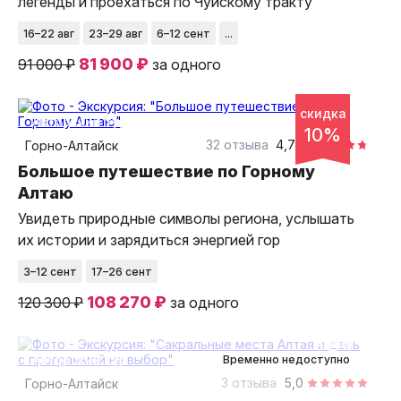
легенды и проехаться по Чуйскому тракту
16–22 авг
23–29 авг
6–12 сент
...
81 900 ₽
91 000 ₽
за одного
10 дней
скидка
авторский тур
10%
32 отзыва
4,78
Горно-Алтайск
Большое путешествие по Горному
Алтаю
Увидеть природные символы региона, услышать
их истории и зарядиться энергией гор
3–12 сент
17–26 сент
108 270 ₽
120 300 ₽
за одного
4 дня
авторский тур
Временно недоступно
3 отзыва
5,0
Горно-Алтайск