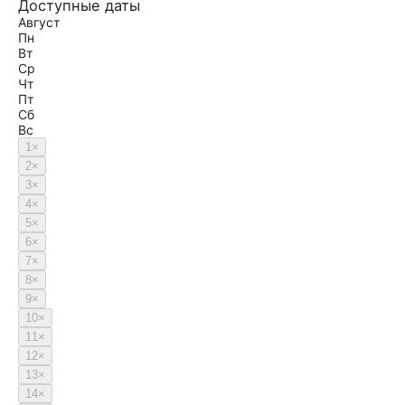
Доступные даты
Август
Пн
Вт
Ср
Чт
Пт
Сб
Вс
1
×
2
×
3
×
4
×
5
×
6
×
7
×
8
×
9
×
10
×
11
×
12
×
13
×
14
×