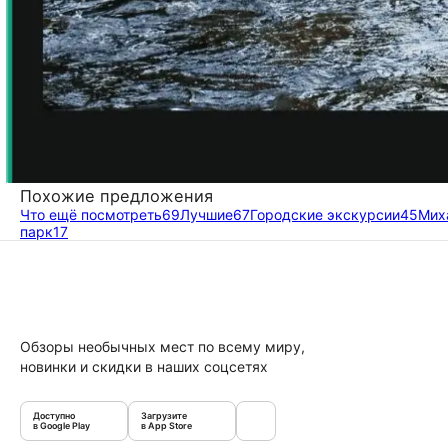
Похожие предложения
Что ещё посмотреть
69
Лучшие
67
Городские экскурсии
45
Мих
парк
17
Обзоры необычных мест по всему миру,
новинки и скидки в наших соцсетях
Доступно
Загрузите
в Google Play
в App Store