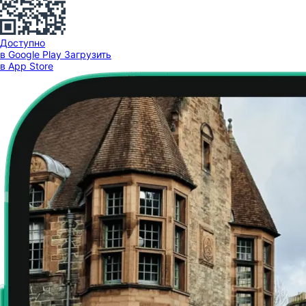
Доступно
в Google Play
Загрузить
в App Store