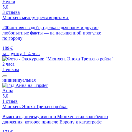
Нелли
5,0
3 отзыва
Мюнхен: между тремя воротами
200-летняя свадьба, сделка с дьяволом и другие
любопытные факты — на насыщенной прогулке
по городу
189 €
за группу, 1–4 чел.
2 часа
Пешком
индивидуальная
Анна
5,0
1 отзыв
Мюнхен. Эпоха Третьего рейха
Выяснить, почему именно Мюнхен стал колыбелью
движения, которое привело Европу к катастрофе
171 €