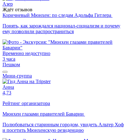
Азер
Ждёт отзывов
Коричневый Мюнхен: по следам Адольфа Гитлера
Понять, как зарождался национал-социализм и почему
ему позволили распространиться
Временно недоступно
3 часа
Пешком
Мини-группа
Анна
4,73
Рейтинг организатора
Мюнхен глазами правителей Баварии
Полюбоваться старинным городом, увидеть Альтер Хоф
и посетить Мюнхенскую резиденцию