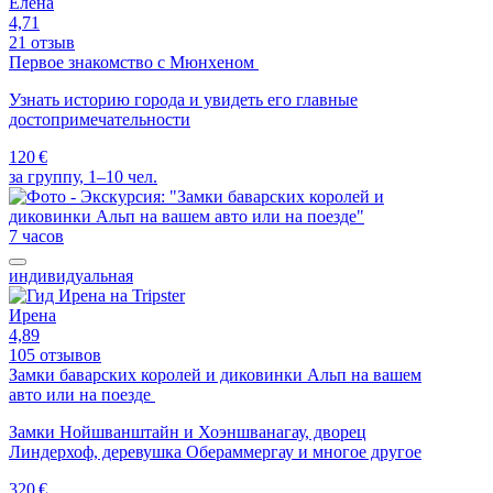
Елена
4,71
21 отзыв
Первое знакомство с Мюнхеном
Узнать историю города и увидеть его главные
достопримечательности
120 €
за группу, 1–10 чел.
7 часов
индивидуальная
Ирена
4,89
105 отзывов
Замки баварских королей и диковинки Альп на вашем
авто или на поезде
Замки Нойшванштайн и Хоэншванагау, дворец
Линдерхоф, деревушка Обераммергау и многое другое
320 €