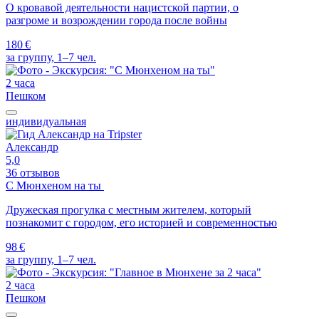
О кровавой деятельности нацистской партии, о
разгроме и возрождении города после войны
180 €
за группу, 1–7 чел.
2 часа
Пешком
индивидуальная
Александр
5,0
36 отзывов
С Мюнхеном на ты
Дружеская прогулка с местным жителем, который
познакомит с городом, его историей и современностью
98 €
за группу, 1–7 чел.
2 часа
Пешком