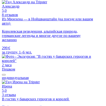
Александр
5,0
8 отзывов
Из Мюнхена — в Нойшванштайн (на поезде или вашем
авто)
Королевская резиденция, альпийская природа,
германские легенды и многое другое по вашему
желанию
299 €
за группу, 1–6 чел.
2 часа
Пешком
индивидуальная
Ирена
5,0
3 отзыва
В гостях у баварских герцогов и королей