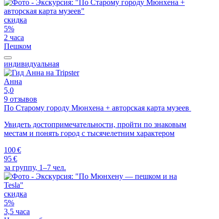
скидка
5%
2 часа
Пешком
индивидуальная
Анна
5,0
9 отзывов
По Старому городу Мюнхена + авторская карта музеев
Увидеть достопримечательности, пройти по знаковым
местам и понять город с тысячелетним характером
100 €
95 €
за группу, 1–7 чел.
скидка
5%
3,5 часа