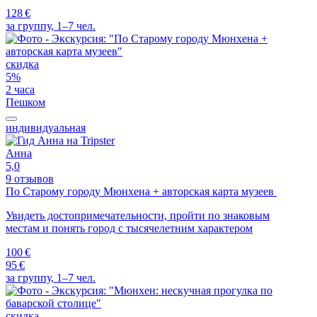
128 €
за группу, 1–7 чел.
скидка
5%
2 часа
Пешком
индивидуальная
Анна
5,0
9 отзывов
По Старому городу Мюнхена + авторская карта музеев
Увидеть достопримечательности, пройти по знаковым
местам и понять город с тысячелетним характером
100 €
95 €
за группу, 1–7 чел.
скидка