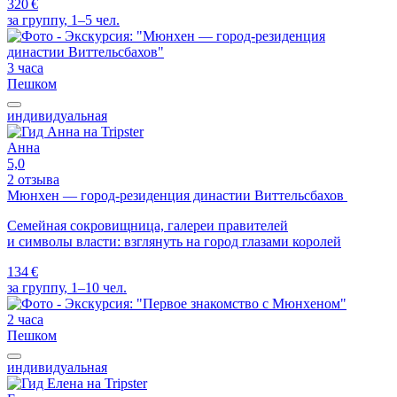
320 €
за группу, 1–5 чел.
3 часа
Пешком
индивидуальная
Анна
5,0
2 отзыва
Мюнхен — город-резиденция династии Виттельсбахов
Семейная сокровищница, галереи правителей
и символы власти: взглянуть на город глазами королей
134 €
за группу, 1–10 чел.
2 часа
Пешком
индивидуальная