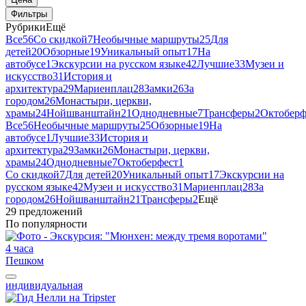
Фильтры
Рубрики
Ещё
Все
56
Со скидкой
7
Необычные маршруты
25
Для
детей
20
Обзорные
19
Уникальный опыт
17
На
автобусе
1
Экскурсии на русском языке
42
Лучшие
33
Музеи и
искусство
31
История и
архитектура
29
Мариенплац
28
Замки
26
За
городом
26
Монастыри, церкви,
храмы
24
Нойшванштайн
21
Однодневные
7
Трансферы
2
Октоберф
Все
56
Необычные маршруты
25
Обзорные
19
На
автобусе
1
Лучшие
33
История и
архитектура
29
Замки
26
Монастыри, церкви,
храмы
24
Однодневные
7
Октоберфест
1
Со скидкой
7
Для детей
20
Уникальный опыт
17
Экскурсии на
русском языке
42
Музеи и искусство
31
Мариенплац
28
За
городом
26
Нойшванштайн
21
Трансферы
2
Ещё
29 предложений
По популярности
4 часа
Пешком
индивидуальная