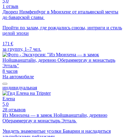
5,0
1 отзыв
Дворец Нимфенбург в Мюнхене от итальянской мечты
до баварской славы
Пройти по залам, где рождались союзы, интриги и стиль
целой эпохи
171 €
за группу, 1–7 чел.
8 часов
На автомобиле
индивидуальная
Елена
5,0
28 отзывов
Из Мюнхена — в замок Нойшванштайн, деревню
Обераммергау и монастырь Этталь
Увидеть знаменитые уголки Баварии и насладиться
альпийскими пейзажами