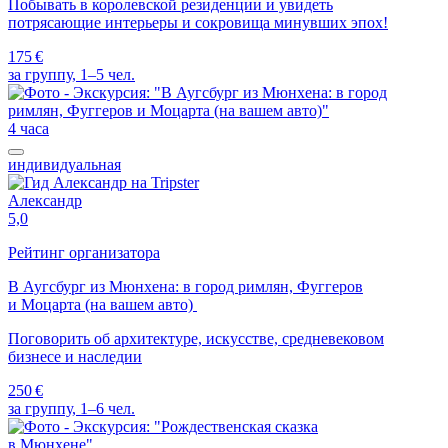
Побывать в королевской резиденции и увидеть
потрясающие интерьеры и сокровища минувших эпох!
175 €
за группу, 1–5 чел.
4 часа
индивидуальная
Александр
5,0
Рейтинг организатора
В Аугсбург из Мюнхена: в город римлян, Фуггеров
и Моцарта (на вашем авто)
Поговорить об архитектуре, искусстве, средневековом
бизнесе и наследии
250 €
за группу, 1–6 чел.