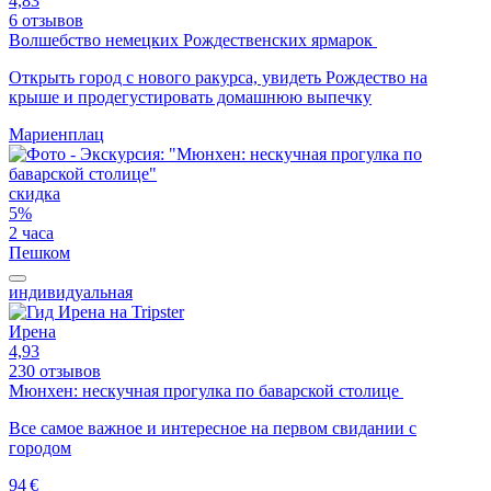
4,83
6 отзывов
Волшебство немецких Рождественских ярмарок
Открыть город с нового ракурса, увидеть Рождество на
крыше и продегустировать домашнюю выпечку
Мариенплац
скидка
5%
2 часа
Пешком
индивидуальная
Ирена
4,93
230 отзывов
Мюнхен: нескучная прогулка по баварской столице
Все самое важное и интересное на первом свидании с
городом
94 €