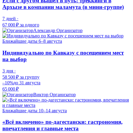
Если с другом вышел в путь: треккинги в
Архызе в компании маламута (в мини-группе)
7 дней ·
67 000 ₽
за одного
Александр
Организатор
Ближайшие даты
6–8 августа
Индивидуально по Кавказу с посещением мест
на выбор
3 дня ·
58 500 ₽
за группу
–10%
до 31 августа
65 000 ₽
Виктор
Организатор
Ближайшие даты
10–14 августа
«Всё включено» по-дагестански: гастрономия,
впечатления и главные места