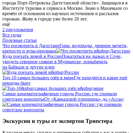
города Порт-Петровска Дагестанской области». Защищался в
Институте туризма и сервиса в Москве. Знаю о Махачкале со
времён её основания из научных источников и рассказов
горожан. Живу в городе уже более 20 лет.
ещё
2 предложения
Все гиды
Полезные статьи
Что посмотреть в Дагестане
Горы, водопады, древние мечети,
крепости и аулы-призраки
Куда поехать зимой в России
Покататься на лыжах в Сочи,
увидеть северное сияние в Мурманске, порыбачить
на Байкале и другие идеи
Топ-10 самых больших озёр в мире
Где находятся и какие ещё
рекорды бьют
Самые ки­не­ма­тог­ра­фич­ные города России: где снимали
советские кинохиты
От «Кавказской пленницы» до «Ассы»
Экскурсии и туры от экспертов Трипстера
Классные места, скидки и интересные события у вас в почте ·