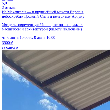
5,0
2 отзыва
Из Махачкалы — к крупнейшей мечети Европы,
небоскрёбам Грозный-Сити и вечернему Аргуну
Увидеть современную Чечню, которая поражает
масштабом и архитектурой (билеты включены)
чт, 6 авг в 10:00
вс, 9 авг в 10:00
3500 ₽
за одного