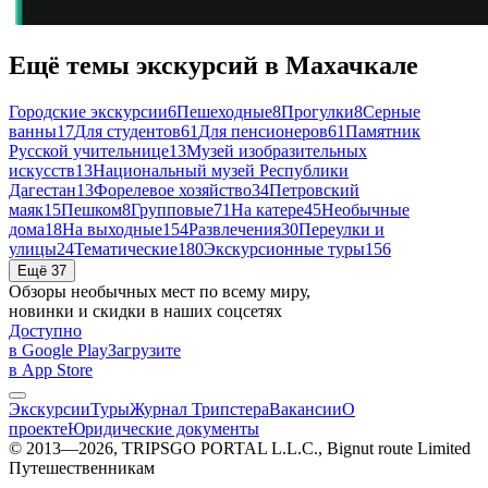
Ещё темы экскурсий в Махачкале
Городские экскурсии
6
Пешеходные
8
Прогулки
8
Серные
ванны
17
Для студентов
61
Для пенсионеров
61
Памятник
Русской учительнице
13
Музей изобразительных
искусств
13
Национальный музей Республики
Дагестан
13
Форелевое хозяйство
34
Петровский
маяк
15
Пешком
8
Групповые
71
На катере
45
Необычные
дома
18
На выходные
154
Развлечения
30
Переулки и
улицы
24
Тематические
180
Экскурсионные туры
156
Ещё 37
Обзоры необычных мест по всему миру,
новинки и скидки в наших соцсетях
Доступно
в Google Play
Загрузите
в App Store
Экскурсии
Туры
Журнал Трипстера
Вакансии
О
проекте
Юридические документы
© 2013—2026, TRIPSGO PORTAL L.L.C., Bignut route Limited
Путешественникам