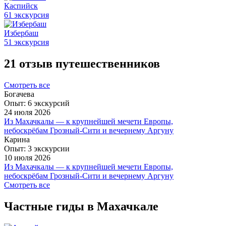
Каспийск
61 экскурсия
Избербаш
51 экскурсия
21 отзыв путешественников
Смотреть все
Богачева
Опыт: 6 экскурсий
24 июля 2026
Из Махачкалы — к крупнейшей мечети Европы,
небоскрёбам Грозный-Сити и вечернему Аргуну
Спасибо большое за прогулку.Гид Зарина и водитель
Карина
Зураб,профессионалы своего дела.Спокойная тихая
Опыт: 3 экскурсии
экскурсия, времени хватило на все достопремичательности.
10 июля 2026
Из Махачкалы — к крупнейшей мечети Европы,
ещё
небоскрёбам Грозный-Сити и вечернему Аргуну
однозначно рекомендую данный тур, очень
Смотреть все
понравилось,после поездки полны впечатлений ! мечети
невероятной красоты , самая чистая республика которую
Частные гиды в Махачкале
мне доводилось встречать, очень вкусная национальная
кухня, комфортный транспорт и сама атмосфера, а гид