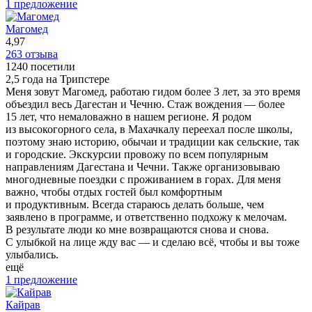
1 предложение
Магомед
4,97
263 отзыва
1240 посетили
2,5 года на Трипстере
Меня зовут Магомед, работаю гидом более 3 лет, за это время
объездил весь Дагестан и Чечню. Стаж вождения — более
15 лет, что немаловажно в нашем регионе. Я родом
из высокогорного села, в Махачкалу переехал после школы,
поэтому знаю историю, обычаи и традиции как сельские, так
и городские. Экскурсии провожу по всем популярным
направлениям Дагестана и Чечни. Также организовываю
многодневные поездки с проживанием в горах. Для меня
важно, чтобы отдых гостей был комфортным
и продуктивным. Всегда стараюсь делать больше, чем
заявлено в программе, и ответственно подхожу к мелочам.
В результате люди ко мне возвращаются снова и снова.
С улыбкой на лице жду вас — и сделаю всё, чтобы и вы тоже
улыбались.
ещё
1 предложение
Кайрав