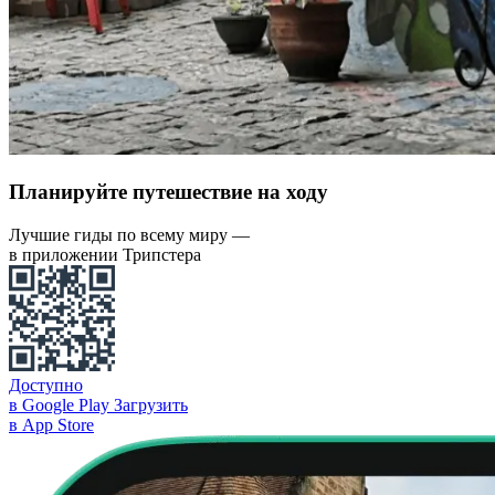
Планируйте путешествие на ходу
Лучшие гиды по всему миру —
в приложении Трипстера
Доступно
в Google Play
Загрузить
в App Store