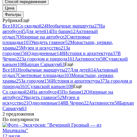
Способ передвижения
Цена
Фильтры
Рубрики
Ещё
Все
181
Со скидкой
24
Необычные маршруты
27
На
автобусе
45
Для детей
14
По барам
12
Активный
отдых
7
Обзорные на автобусе
2
Смотровые
площадки
103
Увидеть главное
52
Монастыри, церкви,
храмы
25
Музеи и искусство
21
За
городом
156
Однодневные
148
История и архитектура
37
В
Чечню
22
За городом и природа
161
Активности
58
Сулакский
каньон
108
Бархан Сарыкум
63
Ещё
Все
181
Необычные маршруты
27
Для детей
14
Активный
отдых
7
Смотровые площадки
103
Монастыри, церкви,
храмы
25
За городом
156
История и архитектура
37
За городом и
природа
161
Сулакский каньон
108
Ещё
Со скидкой
24
На автобусе
45
По барам
12
Обзорные на
автобусе
2
Увидеть главное
52
Музеи и
искусство
21
Однодневные
148
В Чечню
22
Активности
58
Бархан
Сарыкум
63
2 предложения
По популярности
12 часов