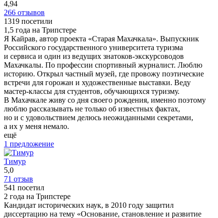
4,94
266 отзывов
1319 посетили
1,5 года на Трипстере
Я Кайрав, автор проекта «Старая Махачкала». Выпускник
Российского государственного университета туризма
и сервиса и один из ведущих знатоков-экскурсоводов
Махачкалы. По профессии спортивный журналист. Люблю
историю. Открыл частный музей, где провожу поэтические
встречи для горожан и художественные выставки. Веду
мастер-классы для студентов, обучающихся туризму.
В Махачкале живу со дня своего рождения, именно поэтому
люблю рассказывать не только об известных фактах,
но и с удовольствием делюсь неожиданными секретами,
а их у меня немало.
ещё
1 предложение
Тимур
5,0
71 отзыв
541 посетил
2 года на Трипстере
Кандидат исторических наук, в 2010 году защитил
диссертацию на тему «Основание, становление и развитие