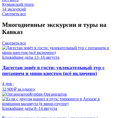
Кумыкский театр
14 экскурсий
Смотреть все
Многодневные экскурсии и туры на
Кавказ
Смотреть все
Ближайшие даты
13–16 августа
Дагестан зовёт в гости: увлекательный тур с
питанием и мини-квестом (всё включено)
4 дня ·
32 900 ₽
за одного
Курбан
Организатор
Ближайшие даты
8–14 августа