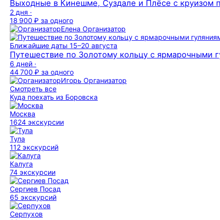
Выходные в Кинешме, Суздале и Плёсе с круизом п
2 дня ·
18 900 ₽
за одного
Елена
Организатор
Ближайшие даты
15–20 августа
Путешествие по Золотому кольцу с ярмарочными г
6 дней ·
44 700 ₽
за одного
Игорь
Организатор
Смотреть все
Куда поехать из Боровска
Москва
1624 экскурсии
Тула
112 экскурсий
Калуга
74 экскурсии
Сергиев Посад
65 экскурсий
Серпухов