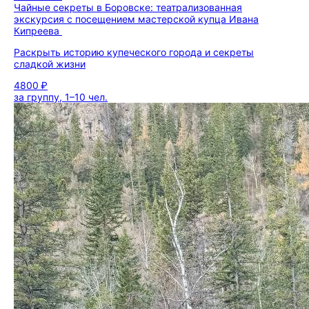
Чайные секреты в Боровске: театрализованная
экскурсия с посещением мастерской купца Ивана
Кипреева
Раскрыть историю купеческого города и секреты
сладкой жизни
4800 ₽
за группу, 1–10 чел.