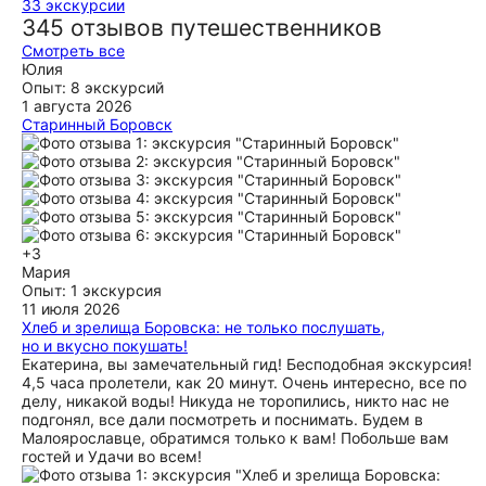
33 экскурсии
345 отзывов путешественников
Смотреть все
Юлия
Опыт: 8 экскурсий
1 августа 2026
Старинный Боровск
Экскурсия очень понравилась. Все интересно
рассказывала, не торопясь! Все показала и даже больше,
тк мы были на машине и могли доехать до разных мест,
куда пешком в это время не успеешь. Очень советую
посетить Боровск именно с этим экскурсоводом! такие
красивые виды надо увидеть всем
+3
ещё
Мария
Опыт: 1 экскурсия
11 июля 2026
Хлеб и зрелища Боровска: не только послушать,
но и вкусно покушать!
Екатерина, вы замечательный гид! Бесподобная экскурсия!
4,5 часа пролетели, как 20 минут. Очень интересно, все по
делу, никакой воды! Никуда не торопились, никто нас не
подгонял, все дали посмотреть и поснимать. Будем в
Малоярославце, обратимся только к вам! Побольше вам
гостей и Удачи во всем!