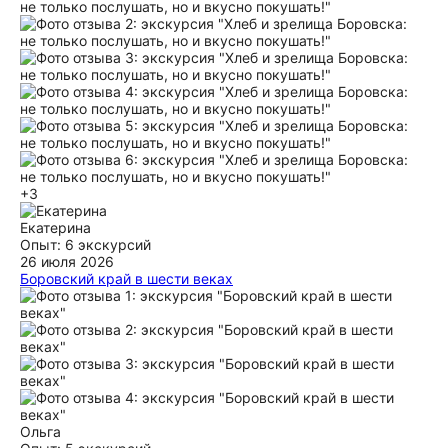
+3
Екатерина
Опыт: 6 экскурсий
26 июля 2026
Боровский край в шести веках
Поехали на экскурсию семьёй с детьми и родителями!
Всем очень понравилось! Интересный материал и
изложение, посетили несколько исторических мест,
несколько смотровых площадок с потрясающими видами,
узнали много нового из истории Боровска и России в
целом! Однозначно рекомендую эту экскурсию и
прекрасного гида Ирину!
ещё
Ольга