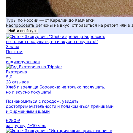
Туры по России — от Карелии до Камчатки
Распробовать регионы на вкус, отправиться на ретрит или в
Найти свой тур
3 часа
Пешком
индивидуальная
Екатерина
5,0
28 отзывов
Хлеб и зрелища Боровска: не только послушать,
но и вкусно покушать!
Познакомиться с городом, увидеть
достопримечательности и полакомиться пряниками
и фирменными щами
6250 ₽
за группу, 1–10 чел.