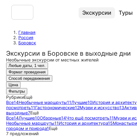
Экскурсии
Туры
Главная
Россия
Боровск
Экскурсии в Боровске в выходные дни
Необычные экскурсии от местных жителей
Любые даты, 1 чел.
Формат проведения
Способ передвижения
Цена
Фильтры
Рубрики
Ещё
Все
14
Необычные маршруты
11
Лучшие
10
История и архитекту
посмотреть
11
Гастрономические
12
Музеи и искусство
13
Актив
выходные
7
Ещё
Все
14
Лучшие
10
Обзорные
14
Что ещё посмотреть
11
Музеи и и
Необычные маршруты
11
История и архитектура
15
Монастыри
городом и природа
1
Ещё
7 предложений