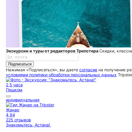
Экскурсии и туры от редакторов Трипстера
Скидки, классн
Подписаться
Нажимая «Подписаться», вы даете
согласие
на получение ре
условиями политики обработки персональных данных
Tripste
2,5 часа
Пешком
индивидуальная
Жанар
4,94
225 отзывов
Знакомьтесь, Астана!