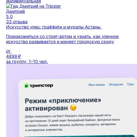
индивидуальная
Дмитрий
5,0
33 отзыва
Искусство улиц: граффити и муралы Астаны
Познакомиться со стрит-артом и узнать, как уличное
искусство развивается и меняет городскую среду
от
4899 ₽
за группу, 1–10 чел.