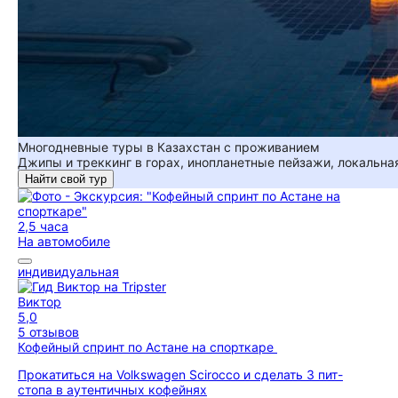
Многодневные туры в Казахстан с проживанием
Джипы и треккинг в горах, инопланетные пейзажи, локальная
Найти свой тур
2,5 часа
На автомобиле
индивидуальная
Виктор
5,0
5 отзывов
Кофейный спринт по Астане на спорткаре
Прокатиться на Volkswagen Scirocco и сделать 3 пит-
стопа в аутентичных кофейнях