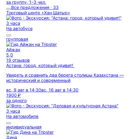
за группу, 1–3 чел.
Все предложения · 33
Торговый центр «Хан Шатыр»
3 часа
На автобусе
групповая
Айжан
5,0
19 отзывов
Астана: город, который удивит!
Увидеть и сравнить два берега столицы Казахстана —
исторический и современный
вс, 9 авг в 14:30
вс, 16 авг в 14:30
1900 ₽
за одного
3 часа
На автомобиле
индивидуальная
Дина