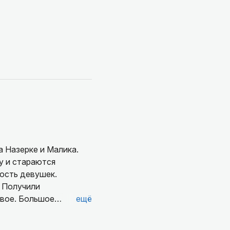
а Назерке и Малика.
у и стараются
ность девушек.
. Получили
овое. Большое
ещё