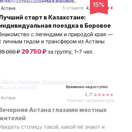
индивидуальная
15%
5 отзывов
4,6
Астана
Лучший старт в Казахстане:
индивидуальная поездка в Боровое
Знакомство с легендами и природой края —
с личным гидом и трансфером из Астаны
29 750 ₽
35 000 ₽
за группу, 1–7 чел.
2,5 часа
пешком
Мини-группа
Временно недоступно
4,71
Астана
Рейтинг организатора
Вечерняя Астана глазами местных
жителей
Увидеть столицу такой, какой её знают и