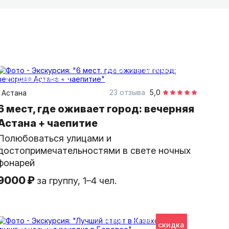
к же, как любим его мы.
3 часа
на автомобиле
индивидуальная
23 отзыва
5,0
Астана
6 мест, где оживает город: вечерняя
Астана + чаепитие
Полюбоваться улицами и
достопримечательностями в свете ночных
фонарей
9000 ₽
за группу, 1–4 чел.
12 часов
на автомобиле
скидка