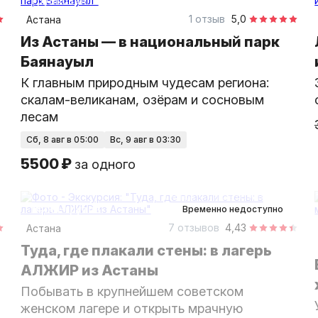
групповая
1 отзыв
5,0
Астана
Из Астаны — в национальный парк
Баянауыл
К главным природным чудесам региона:
скалам-великанам, озёрам и сосновым
лесам
сб, 8 авг в 05:00
вс, 9 авг в 03:30
5500 ₽
за одного
4 часа
на автомобиле
Мини-группа
Временно недоступно
7 отзывов
4,43
Астана
Туда, где плакали стены: в лагерь
АЛЖИР из Астаны
Побывать в крупнейшем советском
женском лагере и открыть мрачную