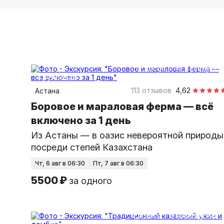
12 часов
на автобусе
групповая
113 отзывов
4,62
Астана
Боровое и мараловая ферма — всё
включено за 1 день
Из Астаны — в оазис невероятной природы
посреди степей Казахстана
чт, 6 авг в 06:30
пт, 7 авг в 06:30
5500 ₽
за одного
2,5 часа
в помещении