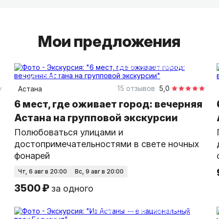
особенной.
Наша цель — чтобы вы полюбили Казахстан та
Мои предложения
3 часа
на автомобиле
групповая
15 отзывов
5,0
Астана
6 мест, где оживает город: вечерняя
Астана на групповой экскурсии
Полюбоваться улицами и
достопримечательностями в свете ночных
фонарей
чт, 6 авг в 20:00
вс, 9 авг в 20:00
3500 ₽
за одного
более 12 часов
на автобусе