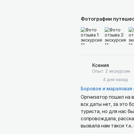
Фотографии путеше
Ксения
Опыт: 2 экскурсии
4 дня назад
Боровое и мараловая 
Оргнизатор пошел на в
вск даты нет, за это 
туриста, но для нас б
сопровождала, рассказ
вызвала нам такси т.к.
накормили домашний об