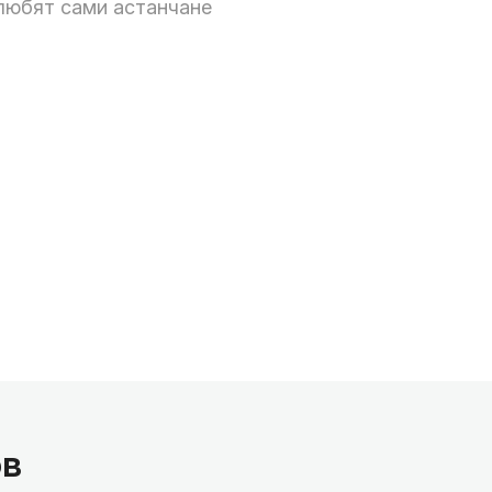
любят сами астанчане
ов