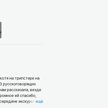
хотя на трипстере на
о 3 русскоговорящих
нам рассказала, везде
ромное ей спасибо,
В середине экскурсии
ещё
а-гиды, очень