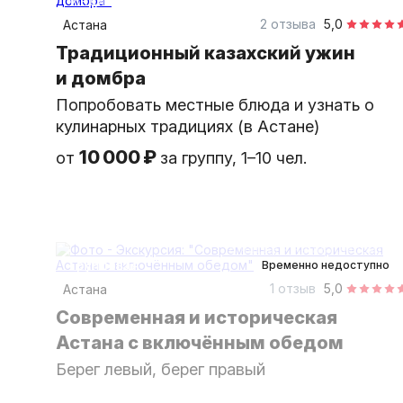
индивидуальная
2 отзыва
5,0
Астана
Традиционный казахский ужин
и домбра
Попробовать местные блюда и узнать о
кулинарных традициях (в Астане)
10 000 ₽
от
за группу, 1–10 чел.
8 часов
на автомобиле
групповая
Временно недоступно
1 отзыв
5,0
Астана
Современная и историческая
Астана с включённым обедом
Берег левый, берег правый