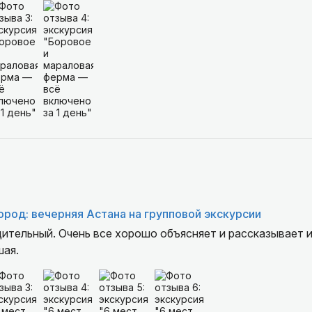
шла классная - виды прекрасные.
город: вечерняя Астана на групповой экскурсии
щительный. Очень все хорошо объясняет и рассказывает 
шая.