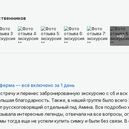
ственников
+92
ферма — всё включено за 1 день
стречу и перенес забронированную экскурсию с сб и вск 
большая благодарность. Также, в нашей группе было всег
ыл русскоговорящий отдельный гид Амина. Все подробно 
ывала интересные легенды, отвечала на все вопросы, ог
 мы тогда еще не успели купить симку и были без связи. 
едом - очень вкусный плов, напоили кумысом. все ребят