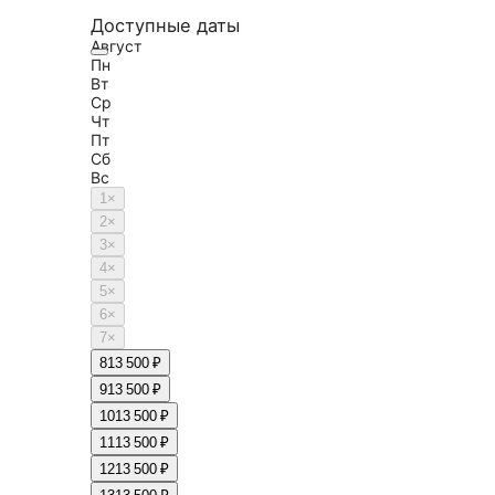
Доступные даты
Август
Пн
Вт
Ср
Чт
Пт
Сб
Вс
1
×
2
×
3
×
4
×
5
×
6
×
7
×
8
13 500 ₽
9
13 500 ₽
10
13 500 ₽
11
13 500 ₽
12
13 500 ₽