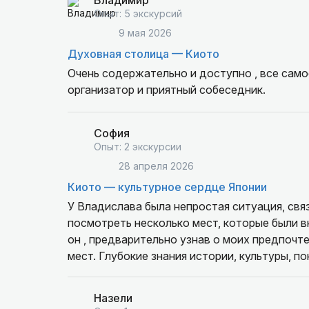
Владимир
Опыт: 5 экскурсий
9 мая 2026
Духовная столица — Киото
Очень содержательно и доступно , все само
организатор и приятный собеседник.
София
Опыт: 2 экскурсии
28 апреля 2026
Киото — культурное сердце Японии
У Владислава была непростая ситуация, связ
посмотреть несколько мест, которые были включены в расписание. Его реакция была моментальной и
он , предварительно узнав о моих предпочт
мест. Глубокие знания истории, культуры, понимание ментальности населения, быта, религии и
традиций Японии были, безусловно, велико
2 дня тура 23 и 24 апреля были насыщены и
Назели