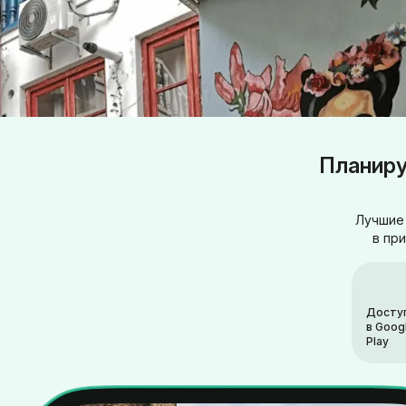
Планиру
Лучшие 
в пр
Досту
в Goog
Play