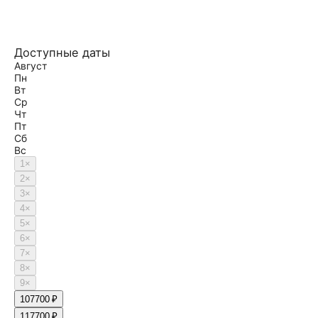
Доступные даты
Август
Пн
Вт
Ср
Чт
Пт
Сб
Вс
1
×
2
×
3
×
4
×
5
×
6
×
7
×
8
×
9
×
10
7700 ₽
11
7700 ₽