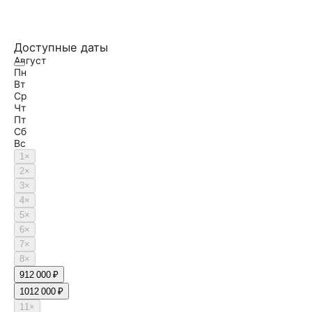
Доступные даты
Август
Пн
Вт
Ср
Чт
Пт
Сб
Вс
1
×
2
×
3
×
4
×
5
×
6
×
7
×
8
×
9
12 000 ₽
10
12 000 ₽
11
×