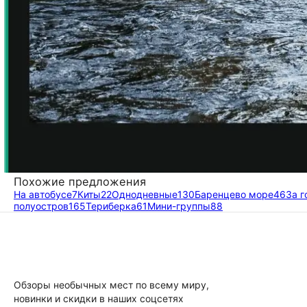
Похожие предложения
На автобусе
7
Киты
22
Однодневные
130
Баренцево море
46
За 
полуостров
165
Териберка
61
Мини-группы
88
Обзоры необычных мест по всему миру,
новинки и скидки в наших соцсетях