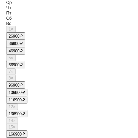
Ср
Чт
Пт
Сб
Вс
1
×
2
6900 ₽
3
6900 ₽
4
6900 ₽
5
×
6
6900 ₽
7
×
8
×
9
6900 ₽
10
6900 ₽
11
6900 ₽
12
×
13
6900 ₽
14
×
15
×
16
6900 ₽