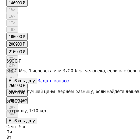
14
6900 ₽
15
×
16
×
17
×
18
×
19
6900 ₽
20
6900 ₽
21
6900 ₽
22
×
6900 ₽
23
×
6900 ₽ за 1 человека или 3700 ₽ за человека, если вас боль
24
×
25
×
Задать вопрос
Выбрать дату
26
6900 ₽
Гарантия лучшей цены: вернём разницу, если найдёте дешев
27
6900 ₽
от
28
6900 ₽
6900 ₽
29
×
за группу, 1-10 чел.
30
×
31
×
Выбрать дату
Сентябрь
Пн
Вт