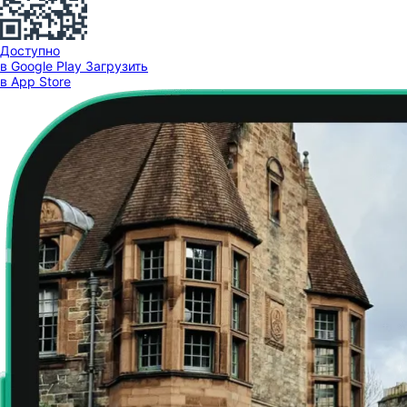
Доступно
в Google Play
Загрузить
в App Store