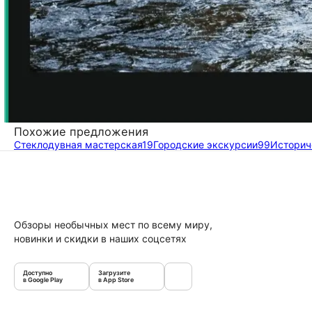
Похожие предложения
Стеклодувная мастерская
19
Городские экскурсии
99
Историч
Обзоры необычных мест по всему миру,
новинки и скидки в наших соцсетях
Доступно
Загрузите
в Google Play
в App Store