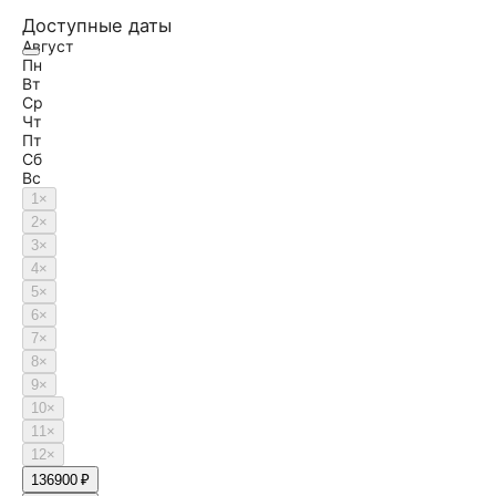
Доступные даты
Август
Пн
Вт
Ср
Чт
Пт
Сб
Вс
1
×
2
×
3
×
4
×
5
×
6
×
7
×
8
×
9
×
10
×
11
×
12
×
13
6900 ₽