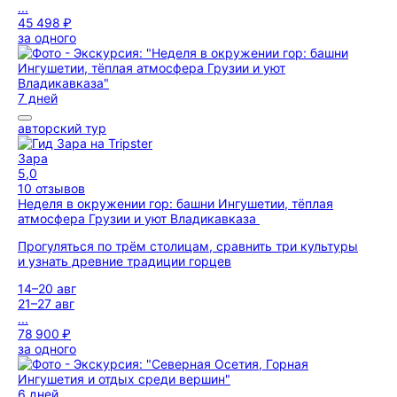
...
45 498 ₽
за одного
7 дней
авторский тур
Зара
5,0
10 отзывов
Неделя в окружении гор: башни Ингушетии, тёплая
атмосфера Грузии и уют Владикавказа
Прогуляться по трём столицам, сравнить три культуры
и узнать древние традиции горцев
14–20 авг
21–27 авг
...
78 900 ₽
за одного
6 дней