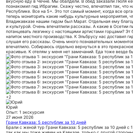
вкусную еду в Чечне. Мы обалдели. В обед заказали Люля ке
познакомил гид Ибрагим. Скажу честно, впечатлил так, что 
Республике. Все на 5+. Это тот самый момент, когда все орг
теперь мониторить какие нибудь культурные мероприятия, ч
Владикавказе нашим гидом был Марат. Отдельная ему благо
и культурой. Очень впечатлили рассказы. А какие в Осетии п
потанцевать лезгинку с настоящими артистами горцами? Эт
напиток местного производства. К Эльбрусу нас доставил ги
слушая его рассказы. Очень много познавательных моментов
впечатлило. Собираюсь отдельно вернуться в это прекрасное
красивые. К отелям у меня нет замечаний. Еда тоже везде б
+2
Юрий
Опыт: 1 экскурсия
27 июня 2026
Грани Кавказа: 5 республик за 10 дней
Брали с женой тур Грани Кавказа: 5 республик за 10 дней с 
так как мы тоже живем на Кавказе, только с другой стороны