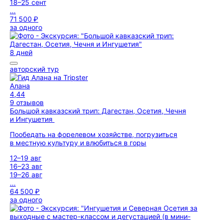
18–25 сент
...
71 500 ₽
за одного
8 дней
авторский тур
Алана
4,44
9 отзывов
Большой кавказский трип: Дагестан, Осетия, Чечня
и Ингушетия
Пообедать на форелевом хозяйстве, погрузиться
в местную культуру и влюбиться в горы
12–19 авг
16–23 авг
19–26 авг
...
64 500 ₽
за одного