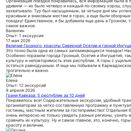
Организация поездки понравилась, вся информация была в п
удивили — их было четверо и каждый по-своему хорош, слуша
захватывало. Тур был насыщенным, за четыре дня мы успел
красивым и знаковым местам в горах, а еще были обзорные 
поездку! Единственное, я бы добавила еще день в Грозном, т
самое важное.
Валентин
Опыт: 1 экскурсия
17 мая 2026
Величие Грозного, красоты Северной Осетии и горной Ингуше
Это точно была одна из самых запоминающихся поездок! Наш
Особенно поразили города Грозный, Осетия и Ингушетия, та
культуру и неповторимость этих республик. А горы с ущель
остаться равнодушным. И еще мы побывали в Кармадонском у
трогательно и важно.
Елена
Опыт: 12 экскурсий
9 апреля 2026
Грани Кавказа: 5 республик за 10 дней
Понравилось все! Содержательные экскурсии, удобный тран
организаторам за четко составленную программу и пунктуа
гостиниц, местным жителям за гостеприимство! Отдельная б
очень интересно не только увидеть разные регионы, узнать 
сравнить их культуру. Ну и самое главное, это, конечно, го
красоту и величие.