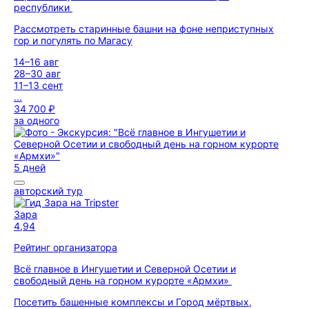
республики
Рассмотреть старинные башни на фоне неприступных
гор и погулять по Магасу
14–16 авг
28–30 авг
11–13 сент
...
34 700 ₽
за одного
5 дней
авторский тур
Зара
4,94
Рейтинг организатора
Всё главное в Ингушетии и Северной Осетии и
свободный день на горном курорте «Армхи»
Посетить башенные комплексы и Город мёртвых,