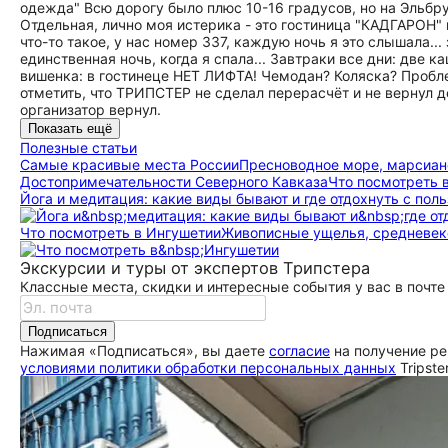
одежда" Всю дорогу было плюс 10-16 градусов, но на Эльбрусе
Отдельная, лично моя истерика - это гостиница "КАДГАРОН" 
что-то такое, у нас номер 337, каждую ночь я это слышала..
единственная ночь, когда я спала... Завтраки все дни: две ка
вишенка: в гостинеце НЕТ ЛИФТА! Чемодан? Коляска? Пробле
отметить, что ТРИПСТЕР не сделал перерасчëт и не вернул де
организатор вернул.
Показать ещё
Полезные статьи
Самые красивые места России
Пресноводное море, марсиан
До­сто­при­ме­ча­тель­но­сти Северного Кавказа
Что посмотреть 
Йога и медитация: какие виды бывают и где отдохнуть с поль
Что посмотреть в Ингушетии
Живописные ущелья, средневек
Экскурсии и туры от экспертов Трипстера
Классные места, скидки и интересные события у вас в почте
Подписаться
Нажимая «Подписаться», вы даете
согласие
на получение ре
условиями политики обработки персональных данных
Tripste