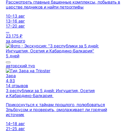
Рассмотреть главные башенные комплексы, побывать в
царстве ледников и найти петроглифы
10–13 авг
13–16 авг
17–20 авг
...
23 175 ₽
за одного
5 дней
авторский тур
Зара
4,93
14 отзывов
3 республики за 5 дней: Ингушетия, Осетия
и Кабардино-Балкария
Прикоснуться к тайнам прошлого, полюбоваться
Эльбрусом и проверить, омолаживает ли горячий
источник
14–18 авг
21–25 авг