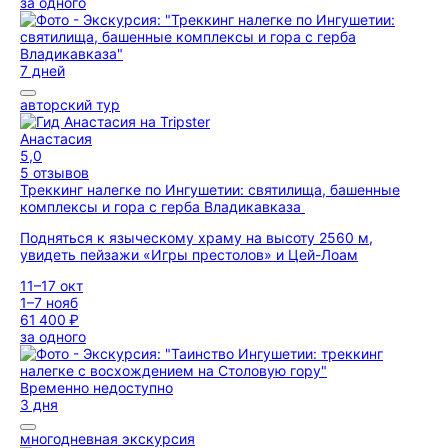
за одного
7 дней
авторский тур
Анастасия
5,0
5 отзывов
Треккинг налегке по Ингушетии: святилища, башенные
комплексы и гора с герба Владикавказа
Подняться к языческому храму на высоту 2560 м,
увидеть пейзажи «Игры престолов» и Цей-Лоам
11–17 окт
1–7 нояб
61 400 ₽
за одного
Временно недоступно
3 дня
многодневная экскурсия