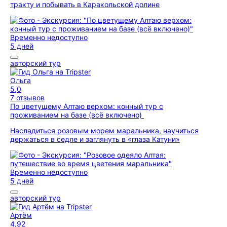
тракту и побывать в Каракольской долине
Временно недоступно
5 дней
авторский тур
Ольга
5,0
7 отзывов
По цветущему Алтаю верхом: конный тур с
проживанием на базе (всё включено)
Насладиться розовым морем маральника, научиться
держаться в седле и заглянуть в «глаза Катуни»
Временно недоступно
5 дней
авторский тур
Артём
4,92