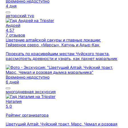
Временно недоступно
4 дня
авторский тур
Андрей
4,57
7 отзывов
Цветение алтайской сакуры и главные локации:
Гейзерное озеро, «Марсы», Катунь и Адыр-Кан
Проехать по красивейшим местам Чуйского тракта,
рассмотреть древности и узнать, как пахнет маральник
Временно недоступно
6 дней
многодневная экскурсия
Наталия
5,0
Рейтинг организатора
Цветущий Алтай: Чуйский тракт, Марс, Чемал и розовая