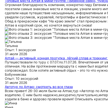
Топовые места Алтая в мини-группе: Гейзерное озеро, Чуйск
Огромная благодарность компании, конкретно гиду Евгении 
посетили самые знаковые места и локации, узнали много ин
сделали наше путешествие насыщенным, информативным и бе
увидели сусликов, журавлей, петроглифы и фантастическое г
Обед в прекрасном кафе "На краю земли" стал прекрасным
Алтае в короткий срок, но хочется вернуться снова!
Татьяна
Опыт: 1 экскурсия
31 июля 2026
Алтай — активный: конная прогулка, лёгкий сплав и треккин
Путешествовали по туру с 07.07.по.11.07.26. Впечатления от
отличная. На всём протяжении маршрута с нами был водитель
сопровождал. Если хотите активный отдых - это то что нужно
Бобунникова
Опыт: 10 экскурсий
31 июля 2026
Автотур по Алтаю: смотреть во все глаза
Всем привет! 26-30 июля были на Алтае,тур «Автотор по Алт
водителю. С ним было надежно,аккуратно,пунктуально,интер
ходили в баню и здорово провели время! Описывать красоты 
Инна