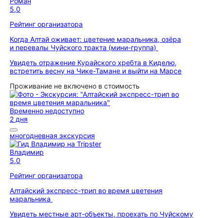
Роман
5,0
Рейтинг организатора
Когда Алтай оживает: цветение маральника, озёра
и перевалы Чуйского тракта (мини-группа)
Увидеть отражение Курайского хребта в Киделю,
встретить весну на Чике-Тамане и выйти на Марсе
Проживание не включено в стоимость
Временно недоступно
2 дня
многодневная экскурсия
Владимир
5,0
Рейтинг организатора
Алтайский экспресс-трип во время цветения
маральника
Увидеть местные арт-объекты, проехать по Чуйскому