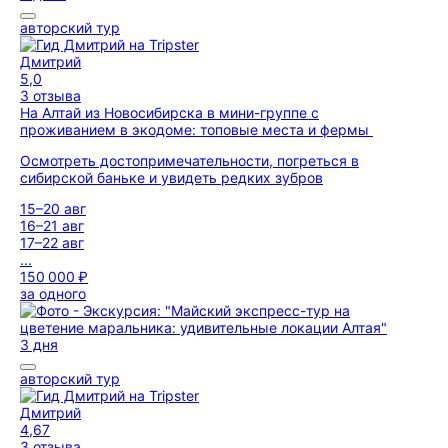
авторский тур
Дмитрий
5,0
3 отзыва
На Алтай из Новосибирска в мини-группе с
проживанием в экодоме: топовые места и фермы
Осмотреть достопримечательности, погреться в
сибирской баньке и увидеть редких зубров
15–20 авг
16–21 авг
17–22 авг
...
150 000 ₽
за одного
3 дня
авторский тур
Дмитрий
4,67
3 отзыва