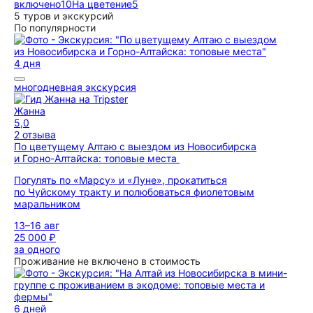
включено
10
На цветение
5
5 туров и экскурсий
По популярности
4 дня
многодневная экскурсия
Жанна
5,0
2 отзыва
По цветущему Алтаю с выездом из Новосибирска
и Горно-Алтайска: топовые места
Погулять по «Марсу» и «Луне», прокатиться
по Чуйскому тракту и полюбоваться фиолетовым
маральником
13–16 авг
25 000 ₽
за одного
Проживание не включено в стоимость
6 дней