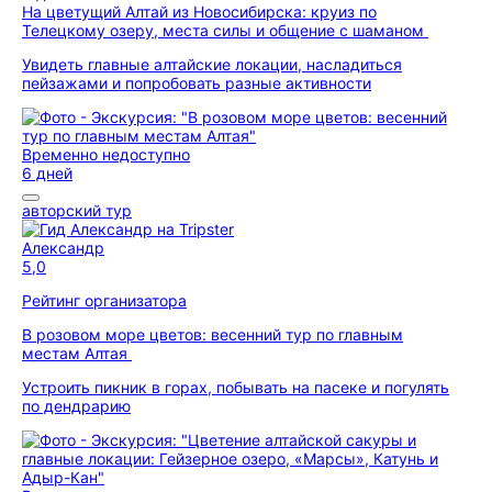
На цветущий Алтай из Новосибирска: круиз по
Телецкому озеру, места силы и общение с шаманом
Увидеть главные алтайские локации, насладиться
пейзажами и попробовать разные активности
Временно недоступно
6 дней
авторский тур
Александр
5,0
Рейтинг организатора
В розовом море цветов: весенний тур по главным
местам Алтая
Устроить пикник в горах, побывать на пасеке и погулять
по дендрарию