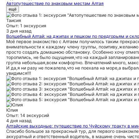
Автопутешествие по знаковым местам Алтая
Замечательное путешествие! Кроме красот Алтайской респуб
ещё
(страховки, договор, решение любых задач), очень безопасн
Таисия
Опыт: 1 экскурсия
3 дня назад
Волшебный Алтай: на джипах и пешком по предгорьям и скл
Моё первое знакомство с Алтаем получилось таким прекрасн
внимательности к каждому члену группы, позитиву,желанию 
просто создать домашнюю обстановку. Особенно хочу отмет
торопились, не было ощущения,что на каждый запланирован
группа небольшая,всем комфортно. Впечатлений много, максим
И да,я ни разу не пожалела,что не поехала на море,а выбр
увидимся!!!
Юлия
Опыт: 14 экскурсий
4 дня назад
Алтайские выходные: путешествие по Чуйскому тракту в ми
Спасибо большое за прекрасный тур, для первого ознакомлен
аккуратный и ответственный водитель, в машине очень чисто