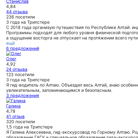
Станислав
4,84
44 отзыва
236 посетили
3 года на Трипстере
С 2018 года организую путешествия по Республике Алтай: ин
Программы подходят для любого уровня физической подготов
а ощущение восторга не отпускает на протяжении всего пути
ещё
6 предложений
Олег
4,92
24 отзыва
123 посетили
3 года на Трипстере
Я гид-водитель по Алтаю. Объездил весь Алтай, знаю особен
увлекательным, запоминающимся и безопасным.
3 предложения
Галина
4,78
41 отзыв
320 посетили
1,5 года на Трипстере
Я Галина Алексеевна, гид-экскурсовод по Горному Алтаю. Р
образование ГАГУ и специальное образование гида-экскурсов