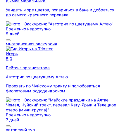
дымка маральника
Увидеть море цветов, попариться в бане и добраться
до самого красивого перевала
Временно недоступно
5 дней
многодневная экскурсия
Игорь
5,0
Рейтинг организатора
Автотрип по цветущему Алтаю
Проехать по Чуйскому тракту и полюбоваться
фиолетовым рододендроном
Временно недоступно
7 дней
авторский тур