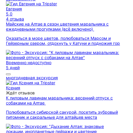
Евгения
5,0
4 отзыва
Майские на Алтае в сезон цветения маральника с
ежедневными прогулками (всё включено)
Оказаться в море цветов, полюбоваться Марсом и
Гейзерным озером, отдохнуть у Катуни и подножия гор
Временно недоступно
5 дней
многодневная экскурсия
Ксения
Ждёт отзывов
К лиловым лавинам маральника: весенний отпуск с
собаками на Алтае
Полюбоваться сибирской сакурой, посетить зубровый
питомник и сакральные для алтайцев места