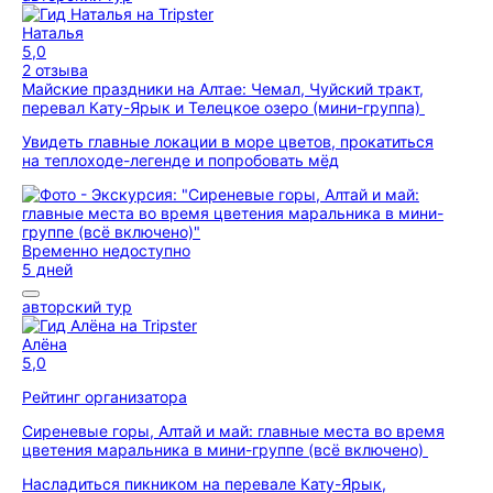
Наталья
5,0
2 отзыва
Майские праздники на Алтае: Чемал, Чуйский тракт,
перевал Кату-Ярык и Телецкое озеро (мини-группа)
Увидеть главные локации в море цветов, прокатиться
на теплоходе-легенде и попробовать мёд
Временно недоступно
5 дней
авторский тур
Алёна
5,0
Рейтинг организатора
Сиреневые горы, Алтай и май: главные места во время
цветения маральника в мини-группе (всё включено)
Насладиться пикником на перевале Кату-Ярык,