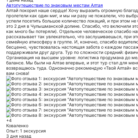
Автопутешествие по знаковым местам Алтая
Алтай покорил наше сердце! Хочу выразить огромную благод
пролетели как один миг, и мы ни разу не пожалели, что вы
успели посетить большое количество локаций, и при этом н
это 2 дня в Чулышманской долине. Спасибо, что включили это
как много бы потеряли). Отдельное человеческое спасибо н
рассказывает так увлекательно, что заслушиваешься, при эт
семейную атмосферу в группе. И, конечно, спасибо водителю
бесценно, чувствовалась настоящая забота о каждом пассаж
поддерживали друг друга. Тур по сложности средний: физиче
Организация на высшем уровне: логистика продумана до ме
балансе. Мы были на Алтае впервые, и этот тур стал для ме
возвращаюсь туда. Однозначно рекомендую «Твой Алтай» все
вам снова!
+4
Коваленко
Опыт: 1 экскурсия
3 дня назад