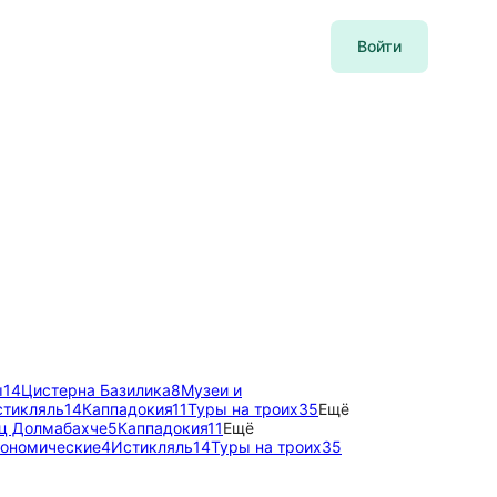
Войти
ы
14
Цистерна Базилика
8
Музеи и
стикляль
14
Каппадокия
11
Туры на троих
35
Ещё
ц Долмабахче
5
Каппадокия
11
Ещё
рономические
4
Истикляль
14
Туры на троих
35