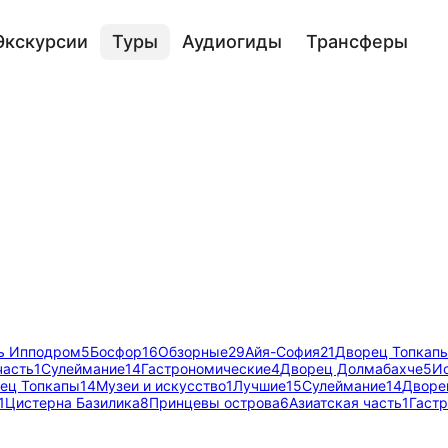
Экскурсии
Туры
Аудиогиды
Трансферы
ь Ипподром
5
Босфор
16
Обзорные
29
Айя-София
21
Дворец Топкап
часть
1
Сулеймание
14
Гастрономические
4
Дворец Долмабахче
5
И
ец Топкапы
14
Музеи и искусство
1
Лучшие
15
Сулеймание
14
Дворе
1
Цистерна Базилика
8
Принцевы острова
6
Азиатская часть
1
Гаст