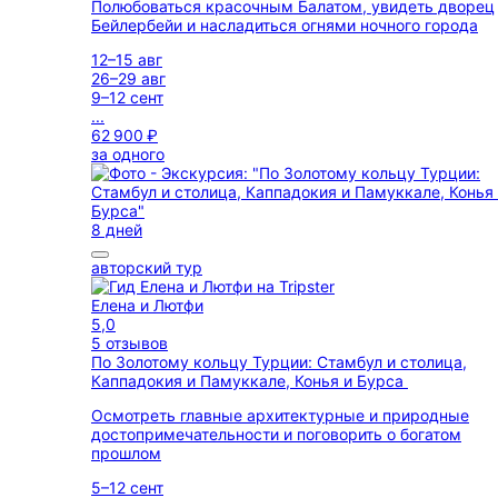
Полюбоваться красочным Балатом, увидеть дворец
Бейлербейи и насладиться огнями ночного города
12–15 авг
26–29 авг
9–12 сент
...
62 900 ₽
за одного
8 дней
авторский тур
Елена и Лютфи
5,0
5 отзывов
По Золотому кольцу Турции: Стамбул и столица,
Каппадокия и Памуккале, Конья и Бурса
Осмотреть главные архитектурные и природные
достопримечательности и поговорить о богатом
прошлом
5–12 сент