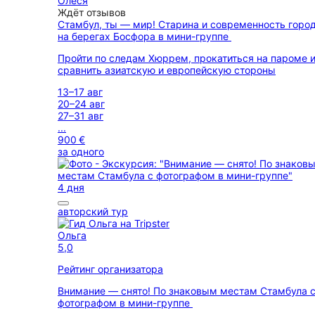
Олеся
Ждёт отзывов
Стамбул, ты — мир! Старина и современность горо
на берегах Босфора в мини-группе
Пройти по следам Хюррем, прокатиться на пароме 
сравнить азиатскую и европейскую стороны
13–17 авг
20–24 авг
27–31 авг
...
900 €
за одного
4 дня
авторский тур
Ольга
5,0
Рейтинг организатора
Внимание — снято! По знаковым местам Стамбула 
фотографом в мини-группе