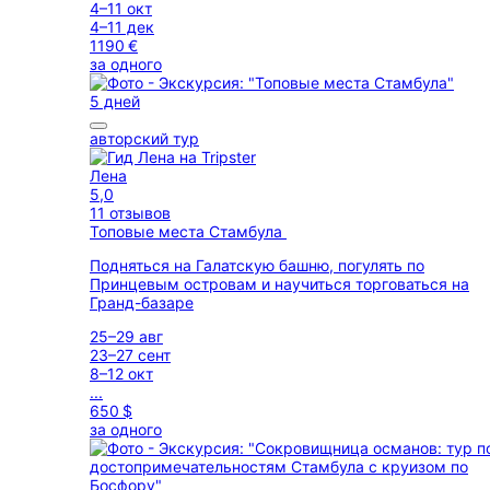
4–11 окт
4–11 дек
1190 €
за одного
5 дней
авторский тур
Лена
5,0
11 отзывов
Топовые места Стамбула
Подняться на Галатскую башню, погулять по
Принцевым островам и научиться торговаться на
Гранд-базаре
25–29 авг
23–27 сент
8–12 окт
...
650 $
за одного