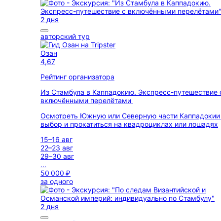
2 дня
авторский тур
Озан
4,67
Рейтинг организатора
Из Стамбула в Каппадокию. Экспресс-путешествие 
включёнными перелётами
Осмотреть Южную или Северную части Каппадокии
выбор и прокатиться на квадроциклах или лошадях
15–16 авг
22–23 авг
29–30 авг
...
50 000 ₽
за одного
2 дня