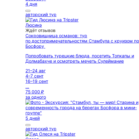
4 дня
авторский тур
Люсинэ
Ждёт отзывов
Сокровищница османов: тур
по достопримечательностям Стамбула с круизом по
Босфору
Попробовать турецкие блюда, посетить Топкапы и
Долмабахче и осмотреть мечеть Сулеймание
21–24 авг
4–7 сент
16–19 сент
...
75 000 ₽
за одного
5 дней
авторский тур