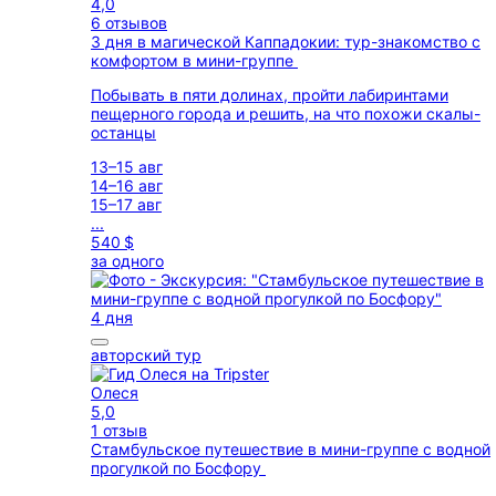
4,0
6 отзывов
3 дня в магической Каппадокии: тур-знакомство с
комфортом в мини-группе
Побывать в пяти долинах, пройти лабиринтами
пещерного города и решить, на что похожи скалы-
останцы
13–15 авг
14–16 авг
15–17 авг
...
540 $
за одного
4 дня
авторский тур
Олеся
5,0
1 отзыв
Стамбульское путешествие в мини-группе с водной
прогулкой по Босфору