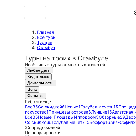
Главная
Все туры
Турция
Стамбул
Туры на троих в Стамбуле
Необычные туры от местных жителей
Любые даты
Вид отдыха
Длительность
Цена
Фильтры
Рубрики
Ещё
Все
35
Со скидкой
6
Новые
1
Голубая мечеть
15
Площад
искусство
1
Принцевы острова
6
Лучшие
15
Азиатская 
Все
35
Новые
1
Площадь Ипподром
5
Обзорные
29
Двор
Со скидкой
6
Голубая мечеть
15
Босфор
16
Айя-София
2
35 предложений
По популярности