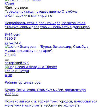
Юлия
Ждёт отзывов
Турецкая сказка: путешествие по Стамбулу
и Каппадокии в мини-группе
Попробовать себя в роли гончара, полакомиться
стамбульскими десертами и побывать в Деринкую
8–14 сент
1890 $
за одного
7 дней
авторский тур
Елена и Лютфи
4,98
Рейтинг организатора
Бурса, Эскишехир, Стамбул: музеи, архитектура
и парки
Познакомиться с историей трёх городов, полюбоваться
мечетями и осмотреть необычные экспонаты