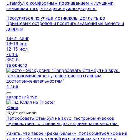
Стамбул с комфортным проживанием и лучшими
снимками того, что здесь нужно увидеть
Прогуляться по улице Истикляль, доплыть до
Принцевых островов и посетить знаменитые мечети и
дворцы
18–21 сент
16–19 апр
12–15 июл
764 €
650 €
за одного
4 дня
авторский тур
Юлия
Ждёт отзывов
Попробовать Стамбул на вкус: гастрономическое
путешествие по главным достопримечательностям
Узнать, что такое «ракы-балык», полакомиться кофе на
углях и побывать в одной из старейших кальянных