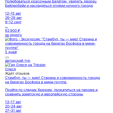
Полюбоваться красочным Балатом, увидеть дворец
Бейлербейи и насладиться огнями ночного города
12–15 авг
26–29 авг
9–12 сент
...
62 900 ₽
за одного
5 дней
авторский тур
Олеся
Ждёт отзывов
Стамбул, ты — мир! Старина и современность города
на берегах Босфора в мини-группе
Пройти по следам Хюррем, прокатиться на пароме и
сравнить азиатскую и европейскую стороны
13–17 авг
20–24 авг
27–31 авг