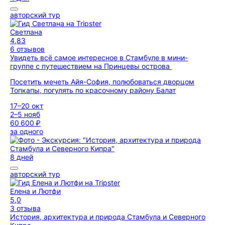
авторский тур
Светлана
4,83
6 отзывов
Увидеть всё самое интересное в Стамбуле в мини-
группе с путешествием на Принцевы острова
Посетить мечеть Айя-София, полюбоваться дворцом
Топкапы, погулять по красочному району Балат
17–20 окт
2–5 нояб
60 600 ₽
за одного
8 дней
авторский тур
Елена и Лютфи
5,0
3 отзыва
История, архитектура и природа Стамбула и Северного