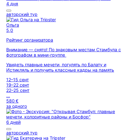
4 дня
авторский тур
Ольга
5,0
Рейтинг организатора
Внимание — снято! По знаковым местам Стамбула с
фотографом в мини-группе
Увидеть главные мечети, погулять по Балату и
Истикляль и получить классные кадры на память
12–15 сент
19–22 сент
22–25 сент
...
580 €
за одного
6 дней
авторский тур