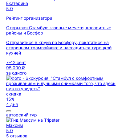
Екатерина
5,0
Рейтинг организатора
Открывая Стамбул: главные мечети, колоритные
районы и Босфор
Отправиться в круиз по Босфору, покататься на
старинном трамвайчике и насладиться турецкой
кухней
7–12 сент
95 000 ₽
за одного
скидка
15%
4 дня
авторский тур
Максим
5,0
5 отзывов