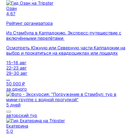
Озан
4,67
Рейтинг организатора
Из Стамбула в Каппадокию. Экспресс-путешествие с
включёнными перелётами
Осмотреть Южную или Северную части Каппадокии на
выбор и прокатиться на квадроциклах или лошадях
15–16 авг
22–23 авг
29–30 авг
...
50 000 ₽
за одного
5 дней
авторский тур
Екатерина
5,0