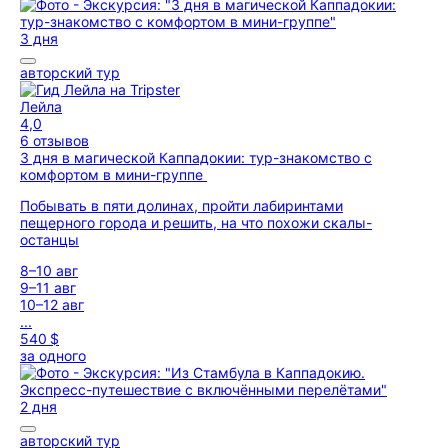
3 дня
авторский тур
Лейла
4,0
6 отзывов
3 дня в магической Каппадокии: тур-знакомство с
комфортом в мини-группе
Побывать в пяти долинах, пройти лабиринтами
пещерного города и решить, на что похожи скалы-
останцы
8–10 авг
9–11 авг
10–12 авг
...
540 $
за одного
2 дня
авторский тур