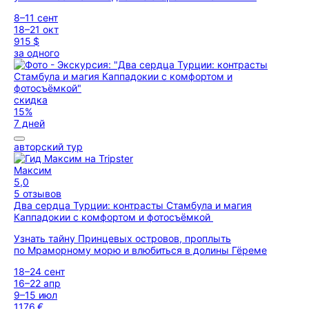
8–11 сент
18–21 окт
915 $
за одного
скидка
15%
7 дней
авторский тур
Максим
5,0
5 отзывов
Два сердца Турции: контрасты Стамбула и магия
Каппадокии с комфортом и фотосъёмкой
Узнать тайну Принцевых островов, проплыть
по Мраморному морю и влюбиться в долины Гёреме
18–24 сент
16–22 апр
9–15 июл
1176 €