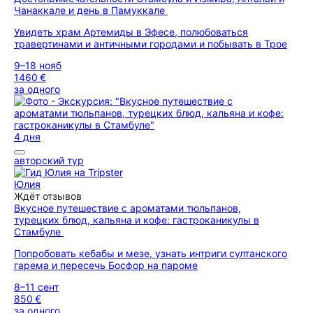
Чанаккале и день в Памуккале
Увидеть храм Артемиды в Эфесе, полюбоваться
травертинами и античными городами и побывать в Трое
9–18 нояб
1460 €
за одного
4 дня
авторский тур
Юлия
Ждёт отзывов
Вкусное путешествие с ароматами тюльпанов,
турецких блюд, кальяна и кофе: гастроканикулы в
Стамбуле
Попробовать кебабы и мезе, узнать интриги султанского
гарема и пересечь Босфор на пароме
8–11 сент
850 €
за одного