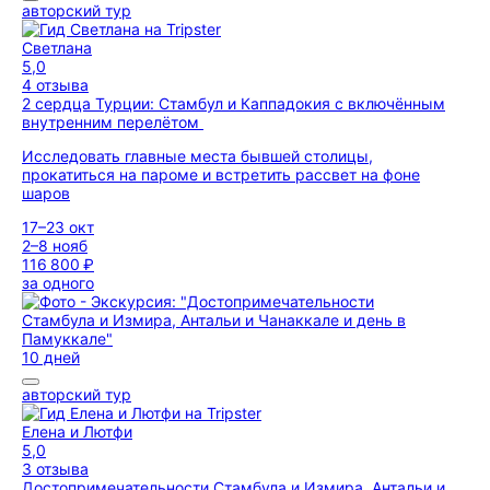
авторский тур
Светлана
5,0
4 отзыва
2 сердца Турции: Стамбул и Каппадокия с включённым
внутренним перелётом
Исследовать главные места бывшей столицы,
прокатиться на пароме и встретить рассвет на фоне
шаров
17–23 окт
2–8 нояб
116 800 ₽
за одного
10 дней
авторский тур
Елена и Лютфи
5,0
3 отзыва
Достопримечательности Стамбула и Измира, Антальи и