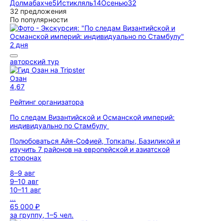
Долмабахче
5
Истикляль
14
Осенью
32
32 предложения
По популярности
2 дня
авторский тур
Озан
4,67
Рейтинг организатора
По следам Византийской и Османской империй:
индивидуально по Стамбулу
Полюбоваться Айя-Софией, Топкапы, Базиликой и
изучить 7 районов на европейской и азиатской
сторонах
8–9 авг
9–10 авг
10–11 авг
...
65 000 ₽
за группу, 1–5 чел.