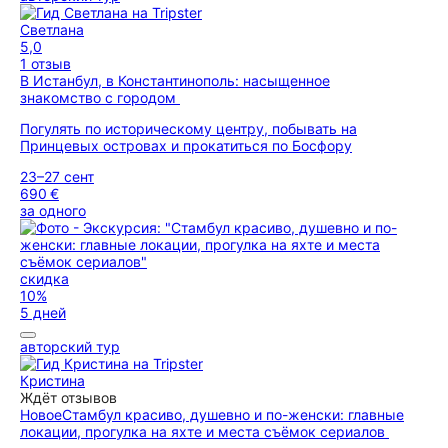
Светлана
5,0
1 отзыв
В Истанбул, в Константинополь: насыщенное
знакомство с городом
Погулять по историческому центру, побывать на
Принцевых островах и прокатиться по Босфору
23–27 сент
690 €
за одного
скидка
10%
5 дней
авторский тур
Кристина
Ждёт отзывов
Новое
Стамбул красиво, душевно и по-женски: главные
локации, прогулка на яхте и места съёмок сериалов