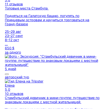
11 отзывов
Топовые места Стамбула
Подняться на Галатскую башню, погулять по
Принцевым островам и научиться торговаться на
Гранд-базаре
25–29 авг
23–27 сент
8–12 окт
...
650 $
за одного
5 дней
авторский тур
Елена
5,0
10 отзывов
Стамбульский девичник в мини-группе: путешествие по
знаковым локациям с местной жительницей