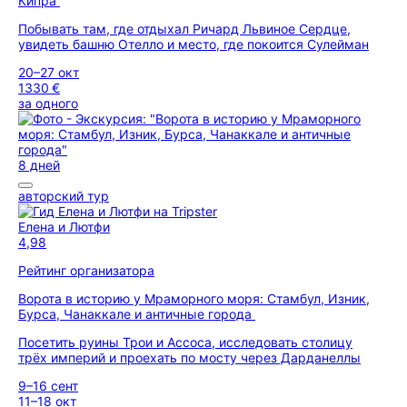
Кипра
Побывать там, где отдыхал Ричард Львиное Сердце,
увидеть башню Отелло и место, где покоится Сулейман
20–27 окт
1330 €
за одного
8 дней
авторский тур
Елена и Лютфи
4,98
Рейтинг организатора
Ворота в историю у Мраморного моря: Стамбул, Изник,
Бурса, Чанаккале и античные города
Посетить руины Трои и Ассоса, исследовать столицу
трёх империй и проехать по мосту через Дарданеллы
9–16 сент
11–18 окт