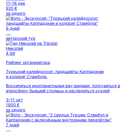
11–18 дек
920 €
за одного
9 дней
авторский тур
Николай
4,99
Рейтинг организатора
Турецкий калейдоскоп: ландшафты Каппадокии
и колорит Стамбула
Восхититься инопланетными вау-видами, погрузиться в
атмосферу бывшей столицы и насладиться кухней
3–11 окт
1900 €
за одного
7 дней