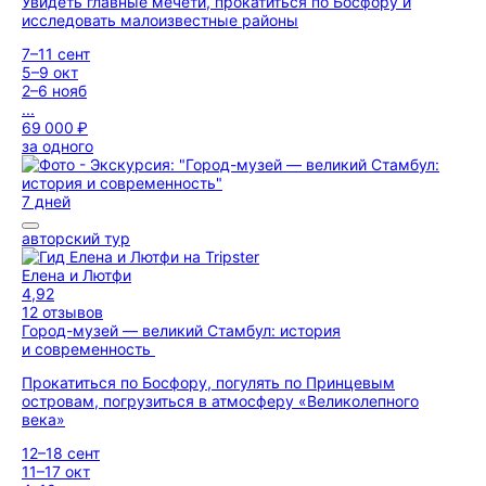
Увидеть главные мечети, прокатиться по Босфору и
исследовать малоизвестные районы
7–11 сент
5–9 окт
2–6 нояб
...
69 000 ₽
за одного
7 дней
авторский тур
Елена и Лютфи
4,92
12 отзывов
Город-музей — великий Стамбул: история
и современность
Прокатиться по Босфору, погулять по Принцевым
островам, погрузиться в атмосферу «Великолепного
века»
12–18 сент
11–17 окт