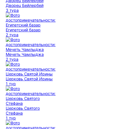
Дворец Бейлербей
3 тура
Египетский базар
2 тура
Мечеть Чамлыджа
2 тура
Церковь Святой Ирины
1 тур
Церковь Святого
Стефана
1 тур