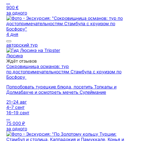
...
900 €
за одного
4 дня
авторский тур
Люсинэ
Ждёт отзывов
Сокровищница османов: тур
по достопримечательностям Стамбула с круизом по
Босфору
Попробовать турецкие блюда, посетить Топкапы и
Долмабахче и осмотреть мечеть Сулеймание
21–24 авг
4–7 сент
16–19 сент
...
75 000 ₽
за одного