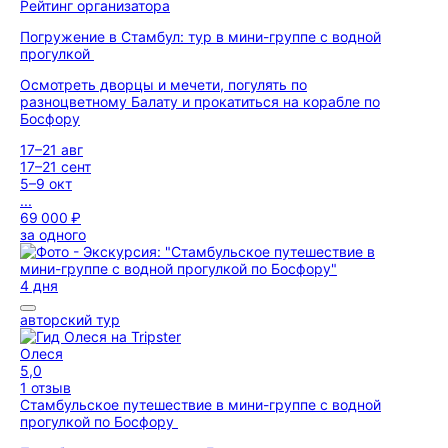
Рейтинг организатора
Погружение в Стамбул: тур в мини-группе с водной
прогулкой
Осмотреть дворцы и мечети, погулять по
разноцветному Балату и прокатиться на корабле по
Босфору
17–21 авг
17–21 сент
5–9 окт
...
69 000 ₽
за одного
4 дня
авторский тур
Олеся
5,0
1 отзыв
Стамбульское путешествие в мини-группе с водной
прогулкой по Босфору