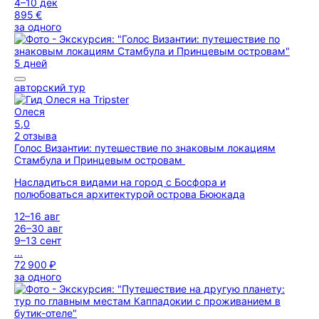
4–10 дек
895 €
за одного
5 дней
авторский тур
Олеся
5,0
2 отзыва
Голос Византии: путешествие по знаковым локациям
Стамбула и Принцевым островам
Насладиться видами на город с Босфора и
полюбоваться архитектурой острова Бююкада
12–16 авг
26–30 авг
9–13 сент
...
72 900 ₽
за одного