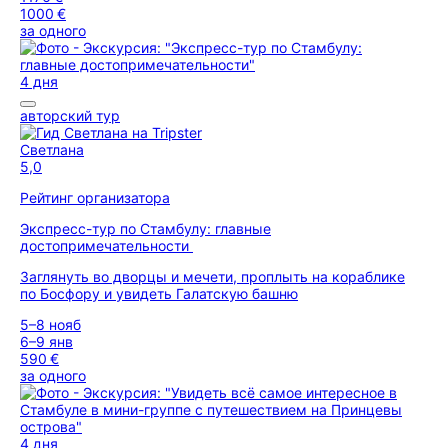
1000 €
за одного
4 дня
авторский тур
Светлана
5,0
Рейтинг организатора
Экспресс-тур по Стамбулу: главные
достопримечательности
Заглянуть во дворцы и мечети, проплыть на кораблике
по Босфору и увидеть Галатскую башню
5–8 нояб
6–9 янв
590 €
за одного
4 дня