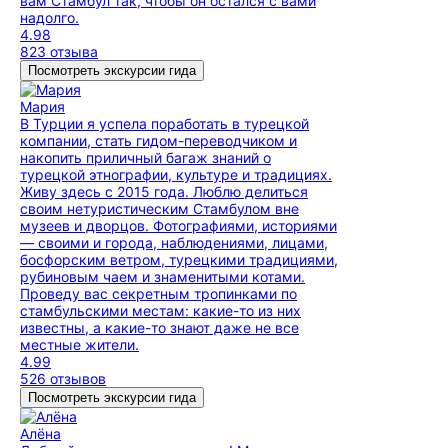
вам Стамбул так, чтобы он остался с вами
надолго.
4.98
823 отзыва
Посмотреть экскурсии гида
Мария
В Турции я успела поработать в турецкой
компании, стать гидом-переводчиком и
накопить приличный багаж знаний о
турецкой этнографии, культуре и традициях.
Живу здесь с 2015 года. Люблю делиться
своим нетуристическим Стамбулом вне
музеев и дворцов. Фотографиями, историями
— своими и города, наблюдениями, лицами,
босфорским ветром, турецкими традициями,
рубиновым чаем и знаменитыми котами.
Проведу вас секретным тропинками по
стамбульскими местам: какие-то из них
известны, а какие-то знают даже не все
местные жители.
4.99
526 отзывов
Посмотреть экскурсии гида
Алёна