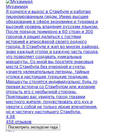
Мухаммед
Я родился и вырос в Стамбуле и работаю
лицензированным гидом. Имею высшее
образование в сфере экономики и туризма и
высокий уровень владения русским языком.
После поездок примерно в 60 стран и 300
городов я решил делиться с гостями
историей и атмосферой своего родного
города. В Стамбуле я жил во многих районах,
знаю каждый уголок и каждую часть города,
что позволяет создавать уникальные
маршруты. Со мной вы посетите знаковые
места Стамбула без очередей и суеты,
узнаете увлекательные легенды, тайные
уголки и настоящие турецкие традиции.
Маршруты строятся индивидуально: будь то
первая встреча со Стамбулом или желание
открыть его с необычной стороны.
Приглашаю вас увидеть город глазами
местного жителя, почувствовать его дух и
увезти с собой не только яркие впечатления,
но и частичку настоящего Стамбула.
4.98
456 отзывов
Посмотреть экскурсии гида