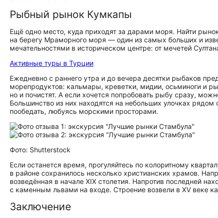
Рыбный рынок Кумкапы
Ещё одно место, куда приходят за дарами моря. Найти рын
на берегу Мраморного моря — один из самых больших и извес
ме­ча­тель­но­стя­ми в историческом центре: от мечетей Сул
Активные туры в Турции
Ежедневно с раннего утра и до вечера десятки рыбаков пре
морепродуктов: кальмары, креветки, мидии, осьминоги и ры
но и почистят. А если хочется попробовать рыбу сразу, мож
Большинство из них находятся на небольших улочках рядом 
пообедать, любуясь морскими просторами.
Фото: Shutterstock
Если останется время, прогуляйтесь по колоритному кварта
в районе сохранилось несколько христианских храмов. Напр
возведённая в начале XIX столетия. Напротив последней н
с каменным львами на входе. Строение возвели в XV веке ка
Заключение