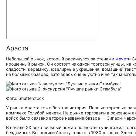
Араста
Небольшой рынок, который раскинулся за стенами
мечети
Су
крошечный рынок. Он состоит из одной торговой улицы, на 
сладости, керамику, ювелирные украшения, домашний тексти
на больших базарах, зато здесь очень уютно и не так многол
Фото: Shutterstock
У рынка Араста тоже богатая история. Первые торговые пави
комплекс Голубой мечети. На рынке торговали в основном 
войск было связано второе название базара — Сипахи-Чарси 
В начале XX века сильный пожар полностью уничтожил торгов
бездомные. Возродили Арасту только в 1980‑х годах. Здесь 