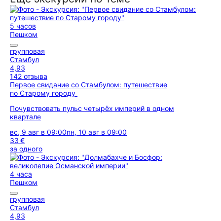
5 часов
Пешком
групповая
Стамбул
4,93
142 отзыва
Первое свидание со Стамбулом: путешествие
по Старому городу
Почувствовать пульс четырёх империй в одном
квартале
вс, 9 авг в 09:00
пн, 10 авг в 09:00
33 €
за одного
4 часа
Пешком
групповая
Стамбул
4,93