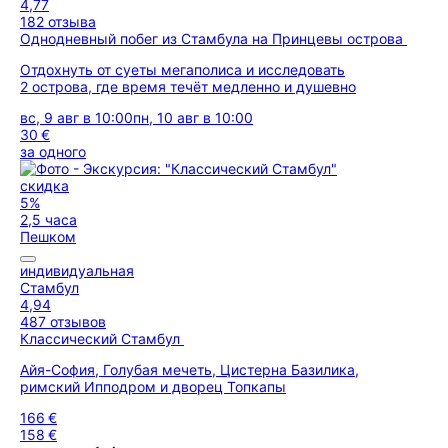
4,77
182 отзыва
Однодневный побег из Стамбула на Принцевы острова
Отдохнуть от суеты мегаполиса и исследовать
2 острова, где время течёт медленно и душевно
вс, 9 авг в 10:00
пн, 10 авг в 10:00
30 €
за одного
скидка
5%
2,5 часа
Пешком
индивидуальная
Стамбул
4,94
487 отзывов
Классический Стамбул
Айя-София, Голубая мечеть, Цистерна Базилика,
римский Ипподром и дворец Топкапы
166 €
158 €