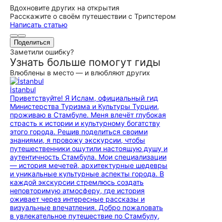
Вдохновите других на открытия
Расскажите о своём путешествии с Трипстером
Написать статью
Поделиться
Заметили ошибку?
Узнать больше помогут гиды
Влюблены в место — и влюбляют других
İstanbul
Приветствуйте! Я Ислам, официальный гид
Министерства Туризма и Культуры Турции,
проживаю в Стамбуле. Меня влечёт глубокая
страсть к истории и культурному богатству
этого города. Решив поделиться своими
знаниями, я провожу экскурсии, чтобы
путешественники ощутили настоящую душу и
аутентичность Стамбула. Мои специализации
— история мечетей, архитектурные шедевры
и уникальные культурные аспекты города. В
каждой экскурсии стремлюсь создать
неповторимую атмосферу, где история
оживает через интересные рассказы и
визуальные впечатления. Добро пожаловать
в увлекательное путешествие по Стамбулу,