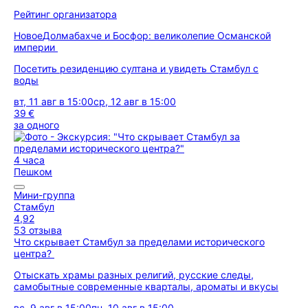
Рейтинг организатора
Новое
Долмабахче и Босфор: великолепие Османской
империи
Посетить резиденцию султана и увидеть Стамбул с
воды
вт, 11 авг в 15:00
ср, 12 авг в 15:00
39 €
за одного
4 часа
Пешком
Мини-группа
Стамбул
4,92
53 отзыва
Что скрывает Стамбул за пределами исторического
центра?
Отыскать храмы разных религий, русские следы,
самобытные современные кварталы, ароматы и вкусы
вс, 9 авг в 15:00
пн, 10 авг в 15:00