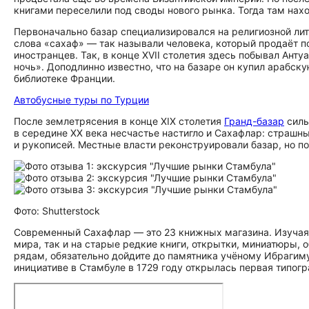
книгами переселили под своды нового рынка. Тогда там нах
Первоначально базар специализировался на религиозной лит
слова «сахаф» — так называли человека, который продаёт 
иностранцев. Так, в конце XVII столетия здесь побывал Анту
ночь». Доподлинно известно, что на базаре он купил арабс
библиотеке Франции.
Автобусные туры по Турции
После землетрясения в конце XIX столетия
Гранд-базар
силь
в середине XX века несчастье настигло и Сахафлар: страшн
и рукописей. Местные власти реконструировали базар, но п
Фото: Shutterstock
Современный Сахафлар — это 23 книжных магазина. Изучая 
мира, так и на старые редкие книги, открытки, миниатюры,
рядам, обязательно дойдите до памятника учёному Ибрагим
инициативе в Стамбуле в 1729 году открылась первая типогра