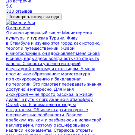
До встречи!
5.0
330 отзывов
Посмотреть экскурсии гида
Омер и Али
Я лицензированный гид от Министерства
культуры и туризма Турции. Живу
в Стамбуле и изучаю этот город как историк,
теолог и путешественник. Живой
и многослойный, он вдохновляет меня снова
и снова, ведь здесь всегда есть что открыть
заново. С юности увлечён историей
и культурой, поэтому и стал гидом. У меня
профильное образование: магистратура
по экскурсоведению и бакалавриат
по теологии. Это помогает передавать знания
доступно и интересно. Для меня
экскурсия — не просто рассказ, а живой
диалог и путь к погружению в атмосферу
Стамбула. Я внимателен к людям
и к деталям. Объясняю архитектурные
и религиозные особенности. Владею
арабским языком и разбираюсь в исламской
каллиграфии, поэтому расшифровываю
надписи и орнаменты. Стараюсь открыть