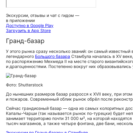
Экскурсии, отзывы и чат с гидом —
в приложении
Доступно в Google Play
Загрузить в App Store
Гранд-базар
У этого рынка сразу несколько званий: он самый известный 
легендарного
Большого базара
Стамбула началась в XV веке,
по распоряжению Мехмеда II на месте старого византийског
и драгоценностями. Постепенно вокруг них образовывались у
Фото: Shutterstock
До нынешних размеров базар разросся к XVII веку, при это
и пожаров. Современный облик рынок обрёл после реконстр
Сейчас грандиозный базар — одна из самых колоритных до­сто­
Капалы-Чарши (так называется рынок по-турецки) будет не
занимает территорию почти 31 000 м², на которой находятс
тысяч магазинов, а также четыре фонтана, две бани, нескол
Экскурсии по Гранд-базару в Стамбуле