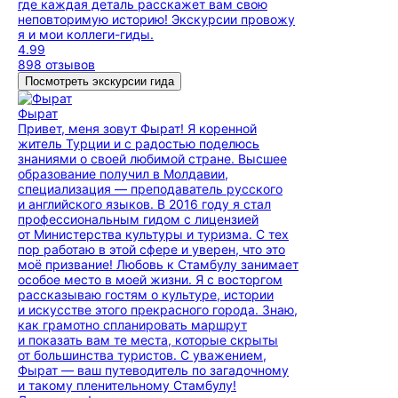
где каждая деталь расскажет вам свою
неповторимую историю! Экскурсии провожу
я и мои коллеги-гиды.
4.99
898 отзывов
Посмотреть экскурсии гида
Фырат
Привет, меня зовут Фырат! Я коренной
житель Турции и с радостью поделюсь
знаниями о своей любимой стране. Высшее
образование получил в Молдавии,
специализация — преподаватель русского
и английского языков. В 2016 году я стал
профессиональным гидом с лицензией
от Министерства культуры и туризма. С тех
пор работаю в этой сфере и уверен, что это
моё призвание! Любовь к Стамбулу занимает
особое место в моей жизни. Я с восторгом
рассказываю гостям о культуре, истории
и искусстве этого прекрасного города. Знаю,
как грамотно спланировать маршрут
и показать вам те места, которые скрыты
от большинства туристов. С уважением,
Фырат — ваш путеводитель по загадочному
и такому пленительному Стамбулу!