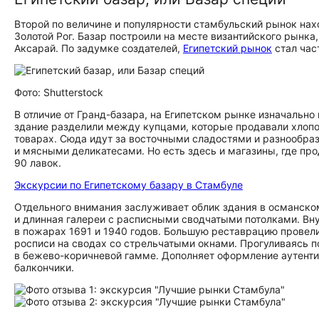
Второй по величине и популярности стамбульский рынок нах
Золотой Рог. Базар построили на месте византийского рынк
Аксарай. По задумке создателей,
Египетский рынок
стал час
Фото: Shutterstock
В отличие от Гранд-базара, на Египетском рынке изначально
здание разделили между купцами, которые продавали хлопо
товарах. Сюда идут за восточными сладостями и разнообр
и мясными деликатесами. Но есть здесь и магазины, где про
90 лавок.
Экскурсии по Египетскому базару в Стамбуле
Отдельного внимания заслуживает облик здания в османском
и длинная галереи с расписными сводчатыми потолками. Вну
в пожарах 1691 и 1940 годов. Большую реставрацию провели
росписи на сводах со стрельчатыми окнами. Прогуливаясь 
в бежево-коричневой гамме. Дополняет оформление аутентич
балкончики.