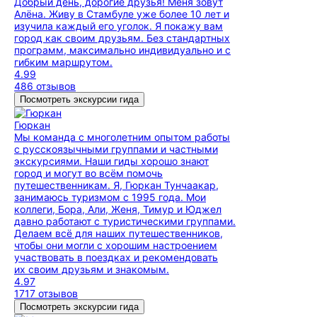
Добрый день, дорогие друзья! Меня зовут
Алёна. Живу в Стамбуле уже более 10 лет и
изучила каждый его уголок. Я покажу вам
город как своим друзьям. Без стандартных
программ, максимально индивидуально и с
гибким маршрутом.
4.99
486 отзывов
Посмотреть экскурсии гида
Гюркан
Мы команда с многолетним опытом работы
с русскоязычными группами и частными
экскурсиями. Наши гиды хорошо знают
город и могут во всём помочь
путешественникам. Я, Гюркан Тунчаакар,
занимаюсь туризмом с 1995 года. Мои
коллеги, Бора, Али, Женя, Тимур и Юджел
давно работают с туристическими группами.
Делаем всё для наших путешественников,
чтобы они могли с хорошим настроением
участвовать в поездках и рекомендовать
их своим друзьям и знакомым.
4.97
1717 отзывов
Посмотреть экскурсии гида