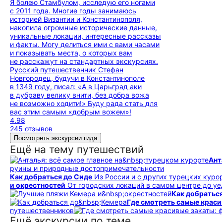
Я болею Стамбулом, исследую его ногами
с 2011 года. Многие годы занимаюсь
историей Византии и Константинополя,
накопила огромные исторические данные,
уникальные локации, интересные рассказы
и факты. Могу делиться ими с вами часами
и показывать места, о которых вам
не расскажут на стандартных экскурсиях.
Русский путешественник Стефан
Новгородец, будучи в Константинополе
в 1349 году, писал: «А в Царьград аки
в дубраву велику внити, без добра вожа
не возможно ходити!» Буду рада стать для
вас этим самым «добрым вожем»!
4.98
245 отзывов
Посмотреть экскурсии гида
Ещё на тему путешествий
Ант
руины и природные до­сто­при­ме­ча­тель­но­сти
Как добраться до Сиде
Из России и с других турецких куро
и окрестностей
От городских локаций в самом центре до у
Как добратьс
Где смотреть самые краси
путешественников
Ещё экскурсии по теме