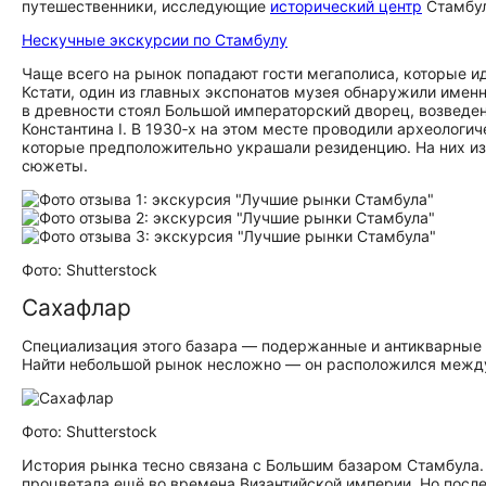
путешественники, исследующие
исторический центр
Стамбул
Нескучные экскурсии по Стамбулу
Чаще всего на рынок попадают гости мегаполиса, которые и
Кстати, один из главных экспонатов музея обнаружили именн
в древности стоял Большой императорский дворец, возведени
Константина I. В 1930‑х на этом месте проводили археологи
которые предположительно украшали резиденцию. На них и
сюжеты.
Фото: Shutterstock
Сахафлар
Специализация этого базара — подержанные и антикварные к
Найти небольшой рынок несложно — он расположился между
Фото: Shutterstock
История рынка тесно связана с Большим базаром Стамбула. 
процветала ещё во времена Византийской империи. Но после