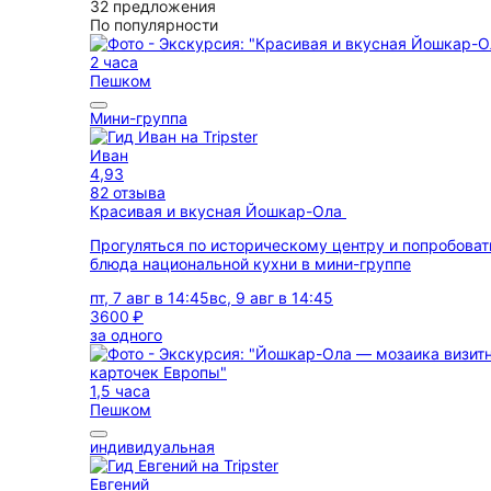
32 предложения
По популярности
2 часа
Пешком
Мини-группа
Иван
4,93
82 отзыва
Красивая и вкусная Йошкар-Ола
Прогуляться по историческому центру и попробоват
блюда национальной кухни в мини-группе
пт, 7 авг в 14:45
вс, 9 авг в 14:45
3600 ₽
за одного
1,5 часа
Пешком
индивидуальная
Евгений