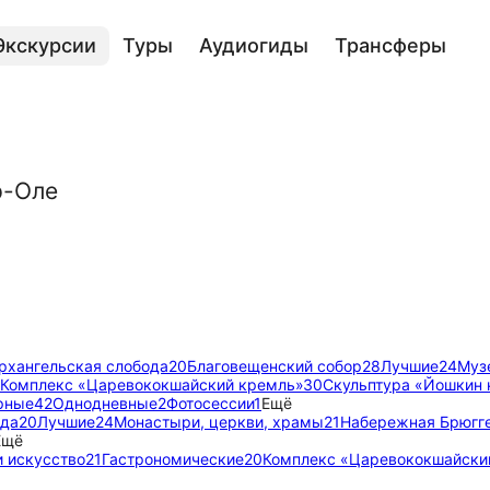
Экскурсии
Туры
Аудиогиды
Трансферы
р-Оле
рхангельская слобода
20
Благовещенский собор
28
Лучшие
24
Муз
Комплекс «Царевококшайский кремль»
30
Скульптура «Йошкин 
рные
42
Однодневные
2
Фотосессии
1
Ещё
ода
20
Лучшие
24
Монастыри, церкви, храмы
21
Набережная Брюгг
Ещё
и искусство
21
Гастрономические
20
Комплекс «Царевококшайски