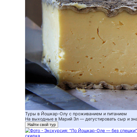
Туры в Йошкар-Олу с проживанием и питанием
На выходные в Марий Эл — дегустировать сыр и зн
Найти свой тур
скидка