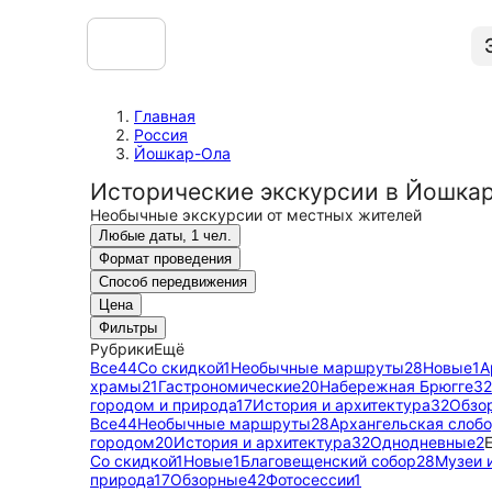
Главная
Россия
Йошкар-Ола
Исторические экскурсии в Йошка
Необычные экскурсии от местных жителей
Любые даты, 1 чел.
Формат проведения
Способ передвижения
Цена
Фильтры
Рубрики
Ещё
Все
44
Со скидкой
1
Необычные маршруты
28
Новые
1
А
храмы
21
Гастрономические
20
Набережная Брюгге
32
городом и природа
17
История и архитектура
32
Обзо
Все
44
Необычные маршруты
28
Архангельская слоб
городом
20
История и архитектура
32
Однодневные
2
Со скидкой
1
Новые
1
Благовещенский собор
28
Музеи 
природа
17
Обзорные
42
Фотосессии
1