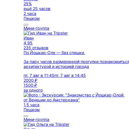
25%
ещё 25 часов
2 часа
Пешком
Мини-группа
Иван
4,95
235 отзывов
По Йошкар-Оле — без спешки
За пару часов размеренной прогулки познакомиться
архитектурой и историей города
пт, 7 авг в 11:45
пт, 7 авг в 14:45
2000 ₽
1500 ₽
за одного
1,5 часа
Пешком
Мини-группа