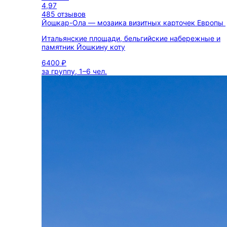
4,97
485 отзывов
Йошкар-Ола — мозаика визитных карточек Европы
Итальянские площади, бельгийские набережные и
памятник Йошкину коту
6400 ₽
за группу, 1–6 чел.