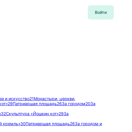
Войти
еи и искусство
21
Монастыри, церкви,
кот»
29
Патриаршая площадь
26
За городом
20
За
е
32
Скульптура «Йошкин кот»
29
За
й кремль»
30
Патриаршая площадь
26
За городом и