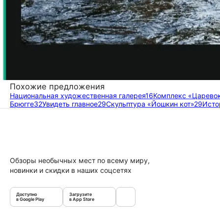
Похожие предложения
Национальная художественная галерея
16
Комплекс «Царево
Брюгге
32
Увидеть главное
29
Скульптура «Йошкин кот»
29
Исто
Обзоры необычных мест по всему миру,
новинки и скидки в наших соцсетях
Доступно
Загрузите
в Google Play
в App Store