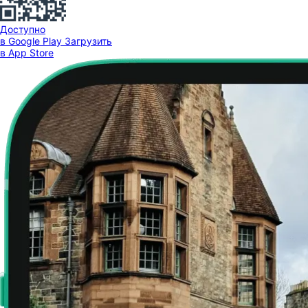
Доступно
в Google Play
Загрузить
в App Store