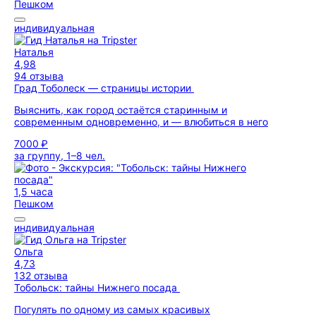
Пешком
индивидуальная
Наталья
4,98
94 отзыва
Град Тоболеск — страницы истории
Выяснить, как город остаётся старинным и
современным одновременно, и — влюбиться в него
7000 ₽
за группу, 1–8 чел.
1,5 часа
Пешком
индивидуальная
Ольга
4,73
132 отзыва
Тобольск: тайны Нижнего посада
Погулять по одному из самых красивых