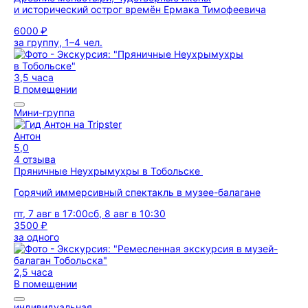
и исторический острог времён Ермака Тимофеевича
6000 ₽
за группу, 1–4 чел.
3,5 часа
В помещении
Мини-группа
Антон
5,0
4 отзыва
Пряничные Неухрымухры в Тобольске
Горячий иммерсивный спектакль в музее-балагане
пт, 7 авг в 17:00
сб, 8 авг в 10:30
3500 ₽
за одного
2,5 часа
В помещении
индивидуальная