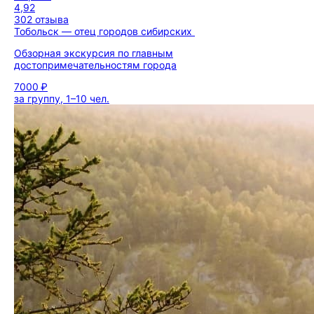
4,92
302 отзыва
Тобольск — отец городов сибирских
Обзорная экскурсия по главным
достопримечательностям города
7000 ₽
за группу, 1–10 чел.