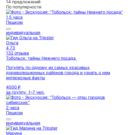
14 предложений
По популярности
1,5 часа
Пешком
индивидуальная
Ольга
4,73
132 отзыва
Тобольск: тайны Нижнего посада
Погулять по одному из самых красивых
дореволюционных районов города и узнать о нем
интересные факты
4000 ₽
за группу, 1–7 чел.
2 часа
Пешком
индивидуальная
Марина