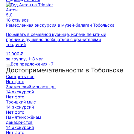
Антон
5,0
18 отзывов
Ремесленная экскурсия в музей-балаган Тобольска
Побывать в семейной кузнице, испечь печатный
пряник и душевно пообщаться с хранителями
традиций
12 000 ₽
за группу, 1–8 чел.
Все предложения · 7
Достопримечательности в Тобольске
Смотреть все
Нет фото
Знаменский монастырь
14 экскурсий
Нет фото
Троицкий мыс
14 экскурсий
Нет фото
Памятник жёнам
декабристов
14 экскурсий
Нет фото