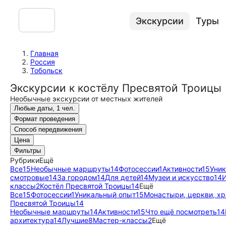
Экскурсии
Туры
Главная
Россия
Тобольск
Экскурсии к костёлу Пресвятой Троицы
Необычные экскурсии от местных жителей
Любые даты, 1 чел.
Формат проведения
Способ передвижения
Цена
Фильтры
Рубрики
Ещё
Все
15
Необычные маршруты
14
Фотосессии
1
Активности
15
Уни
смотровые
14
За городом
14
Для детей
14
Музеи и искусство
14
И
классы
2
Костёл Пресвятой Троицы
14
Ещё
Все
15
Фотосессии
1
Уникальный опыт
15
Монастыри, церкви, х
Пресвятой Троицы
14
Необычные маршруты
14
Активности
15
Что ещё посмотреть
14
архитектура
14
Лучшие
8
Мастер-классы
2
Ещё