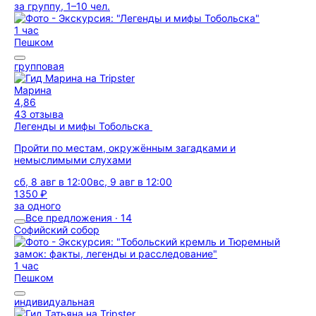
за группу, 1–10 чел.
1 час
Пешком
групповая
Марина
4,86
43 отзыва
Легенды и мифы Тобольска
Пройти по местам, окружённым загадками и
немыслимыми слухами
сб, 8 авг в 12:00
вс, 9 авг в 12:00
1350 ₽
за одного
Все предложения · 14
Софийский собор
1 час
Пешком
индивидуальная