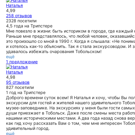
снова поучаствовал! Наталья, вам еще раз большое
радушие и заинтересованность и желание показать город
Наталья
спасибо! Можно немного усовершенствовать рассказ: в
во всем великолепии - отличительные черты данного
4,99
повествовании нужен "исторический календарь" - т.е.
экскурсовода. Старинные храмы, исторические здания,
258 отзывов
краткое перечисление ключевых дат и событий в
Кремль белокаменный и шикарные панорамные виды
2328 посетили
становлении здешних мест. Это поможет четкому
добавили впечатление и очаровали. Наталья любит свой
4,5 года на Трипстере
восприятию истории. В целом, 5+! Был бы рад участвовать
город всей душой и влюбляет в него туристов. Огромное
Мне повезло в жизни: быть историком в городе, где кажды
в ваших новых маршрутах!
спасибо за гостеприимство и чудесное знакомство с
Раньше мне представлялось, что любой человек, оказавшийс
Тобольском.
ещё
это произошло со мной в 1990 г. Когда я слышала: «Не пони
ещё
и хотелось как-то объяснить. Так я стала экскурсоводом. И
удавалось избежать очарования Тобольском!
ещё
1 предложение
Наталья
4,98
95 отзывов
827 посетили
1 год на Трипстере
Доброго времени суток всем! Я Наталья и хочу, чтобы Вы по
экскурсии для гостей и жителей нашего удивительного Тобол
музее-заповеднике. На экскурсиях у меня были гости самых
души приезжает в Тобольск. Даже после смены места работы
нашими историческими местами. А два года назад снова ве
как гид хочу рассказать Вам о том, чем мне интересен Тобо
удивительный город.
ещё