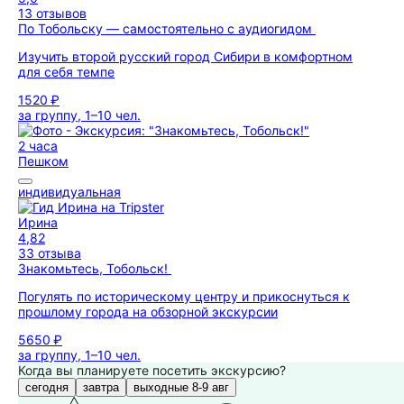
13 отзывов
По Тобольску — самостоятельно с аудиогидом
Изучить второй русский город Сибири в комфортном
для себя темпе
1520 ₽
за группу, 1–10 чел.
2 часа
Пешком
индивидуальная
Ирина
4,82
33 отзыва
Знакомьтесь, Тобольск!
Погулять по историческому центру и прикоснуться к
прошлому города на обзорной экскурсии
5650 ₽
за группу, 1–10 чел.
Когда вы планируете посетить экскурсию?
сегодня
завтра
выходные 8-9 авг