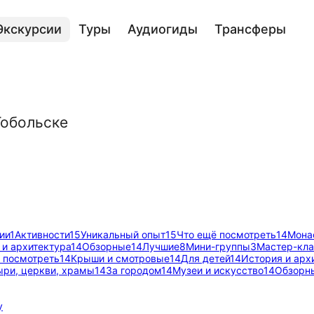
Экскурсии
Туры
Аудиогиды
Трансферы
Тобольске
ии
1
Активности
15
Уникальный опыт
15
Что ещё посмотреть
14
Мона
 и архитектура
14
Обзорные
14
Лучшие
8
Мини-группы
3
Мастер-кл
 посмотреть
14
Крыши и смотровые
14
Для детей
14
История и арх
ри, церкви, храмы
14
За городом
14
Музеи и искусство
14
Обзорн