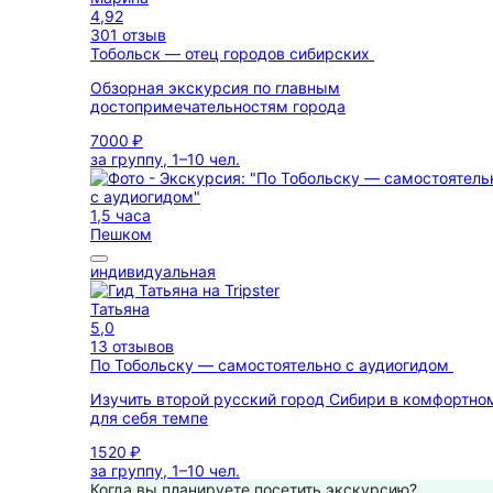
4,92
301 отзыв
Тобольск — отец городов сибирских
Обзорная экскурсия по главным
достопримечательностям города
7000 ₽
за группу, 1–10 чел.
1,5 часа
Пешком
индивидуальная
Татьяна
5,0
13 отзывов
По Тобольску — самостоятельно с аудиогидом
Изучить второй русский город Сибири в комфортно
для себя темпе
1520 ₽
за группу, 1–10 чел.
Когда вы планируете посетить экскурсию?