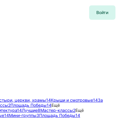
Войти
стыри, церкви, храмы
14
Крыши и смотровые
14
За
ассы
2
Площадь Победы
14
Ещё
итектура
14
Лучшие
8
Мастер-классы
2
Ещё
ые
14
Мини-группы
3
Площадь Победы
14