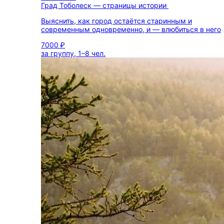
Град Тоболеск — страницы истории
Выяснить, как город остаётся старинным и
современным одновременно, и — влюбиться в него
7000 ₽
за группу, 1–8 чел.