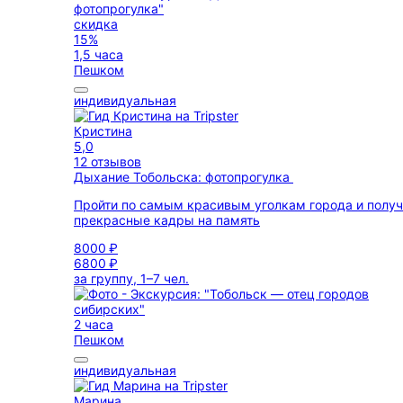
скидка
15%
1,5 часа
Пешком
индивидуальная
Кристина
5,0
12 отзывов
Дыхание Тобольска: фотопрогулка
Пройти по самым красивым уголкам города и получ
прекрасные кадры на память
8000 ₽
6800 ₽
за группу, 1–7 чел.
2 часа
Пешком
индивидуальная
Марина