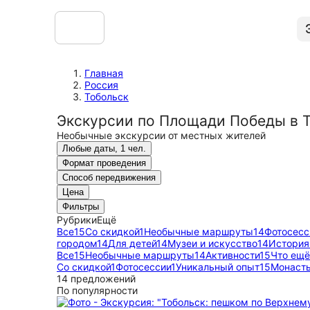
Главная
Россия
Тобольск
Экскурсии по Площади Победы в 
Необычные экскурсии от местных жителей
Любые даты, 1 чел.
Формат проведения
Способ передвижения
Цена
Фильтры
Рубрики
Ещё
Все
15
Со скидкой
1
Необычные маршруты
14
Фотосесс
городом
14
Для детей
14
Музеи и искусство
14
История
Все
15
Необычные маршруты
14
Активности
15
Что ещё
Со скидкой
1
Фотосессии
1
Уникальный опыт
15
Монасты
14 предложений
По популярности