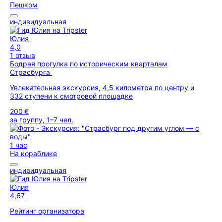
Пешком
индивидуальная
Юлия
4,0
1 отзыв
Бодрая прогулка по историческим кварталам
Страсбурга
Увлекательная экскурсия, 4,5 километра по центру и
332 ступени к смотровой площадке
200 €
за группу, 1–7 чел.
1 час
На кораблике
индивидуальная
Юлия
4,67
Рейтинг организатора