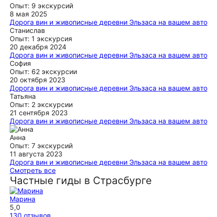
Опыт: 9 экскурсий
8 мая 2025
Дорога вин и живописные деревни Эльзаса на вашем авто
Все очень понравилось, свозили в Кольмар и красивые
Станислав
деревушки, поели сыра, выпили вина. Катерина
Опыт: 1 экскурсия
рассказывает все доступно и понятно. Экскурсию
20 декабря 2024
однозначно рекомендуем!
Дорога вин и живописные деревни Эльзаса на вашем авто
Очень понравился Колмар. Катя очень хороший гид. День
София
ещё
прошел замечательно. Кто хочет узнать больше об Эльзасе
Опыт: 62 экскурсии
и его традициях, однозначно рекомендую!
20 октября 2023
Дорога вин и живописные деревни Эльзаса на вашем авто
ещё
огромное спасибо Кате за проведенную экскурсию! Все
Татьяна
было очень хорошо организованно и интересно! Очень
Опыт: 2 экскурсии
красивые деревни дополненные интересным рассказом
21 сентября 2023
Дорога вин и живописные деревни Эльзаса на вашем авто
ещё
Гид Екатерина была прекрасна: эрудированна, интересна,
интеллигента, отзывчива, пунктуальна. Экскурсия была
Анна
очень познавательна и не утомительна. Не ожидали от
Опыт: 7 экскурсий
Эльзаса такой красоты! Стопроцентная рекомендация!
11 августа 2023
Дорога вин и живописные деревни Эльзаса на вашем авто
ещё
Отличная экскурсия! Хорошо продуман маршрут, проехали
Смотреть все
по нескольким деревням, посмотрели архитектуру,
Частные гиды в Страсбурге
Екатерина невероятно интересно рассказывает и очень
профессионально подготовлена. Очень вкусные
Марина
дегустации сыра, вина, и даже местных колбас. Огромное
5,0
удовольствие открывать для себя регион в сопровождении
130 отзывов