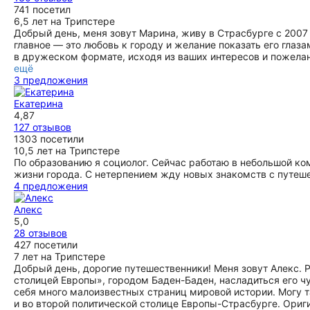
Екатерины!
741 посетил
ещё
6,5 лет на Трипстере
Добрый день, меня зовут Марина, живу в Страсбурге с 2007
главное — это любовь к городу и желание показать его гла
в дружеском формате, исходя из ваших интересов и пожелан
ещё
3 предложения
Екатерина
4,87
127 отзывов
1303 посетили
10,5 лет на Трипстере
По образованию я социолог. Сейчас работаю в небольшой ко
жизни города. С нетерпением жду новых знакомств с путеш
4 предложения
Алекс
5,0
28 отзывов
427 посетили
7 лет на Трипстере
Добрый день, дорогие путешественники! Меня зовут Алекс. 
столицей Европы», городом Баден-Баден, насладиться его ч
себя много малоизвестных страниц мировой истории. Могу т
и во второй политической столице Европы-Страсбурге. Ориг