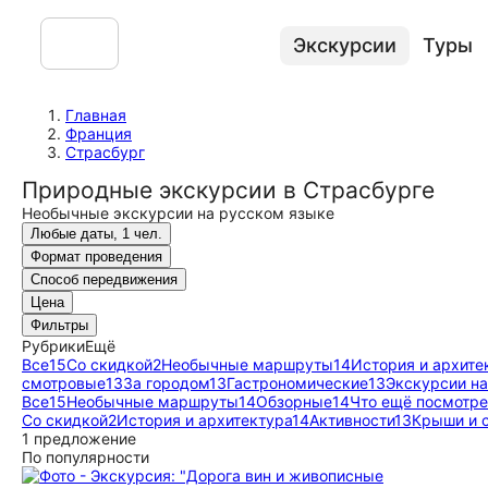
Экскурсии
Туры
Главная
Франция
Страсбург
Природные экскурсии в Страсбурге
Необычные экскурсии на русском языке
Любые даты, 1 чел.
Формат проведения
Способ передвижения
Цена
Фильтры
Рубрики
Ещё
Все
15
Со скидкой
2
Необычные маршруты
14
История и архите
смотровые
13
За городом
13
Гастрономические
13
Экскурсии н
Все
15
Необычные маршруты
14
Обзорные
14
Что ещё посмотре
Со скидкой
2
История и архитектура
14
Активности
13
Крыши и 
1 предложение
По популярности