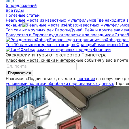
ещё
5 предложений
Все гиды
Полезные статьи
Реальные места из известных мультфильмов
Где находится з
локации
Топ самых крупных рек Европы
Дунай, Рейн и другие знаме
Рождество в Европе: куда отправиться за праздником
Страсб
Топ‑10 самых интересных городов Франции
Романтичный Пар
Экскурсии и туры от экспертов Трипстера
Классные места, скидки и интересные события у вас в почте
Подписаться
Нажимая «Подписаться», вы даете
согласие
на получение ре
условиями политики обработки персональных данных
Tripste