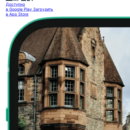
Доступно
в Google Play
Загрузить
в App Store