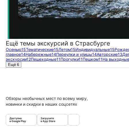
Ещё темы экскурсий в Страсбурге
Осенью
15
Тематические
15
Летом
15
Индивидуальные
15
Рожде
главное
14
Набережные
14
Переулки и улицы
14
Авторские
13
Де
экскурсии
12
Пешеходные
11
Прогулки
11
Пешком
11
На выходны
Ещё 6
Обзоры необычных мест по всему миру,
новинки и скидки в наших соцсетях
Доступно
Загрузите
в Google Play
в App Store