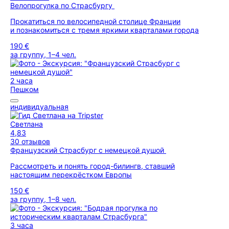
Велопрогулка по Страсбургу
Прокатиться по велосипедной столице Франции
и познакомиться с тремя яркими кварталами города
190 €
за группу, 1–4 чел.
2 часа
Пешком
индивидуальная
Светлана
4,83
30 отзывов
Французский Страсбург с немецкой душой
Рассмотреть и понять город-билингв, ставший
настоящим перекрёстком Европы
150 €
за группу, 1–8 чел.
3 часа