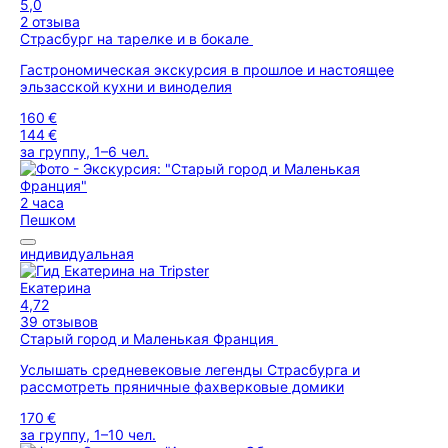
5,0
2 отзыва
Страсбург на тарелке и в бокале
Гастрономическая экскурсия в прошлое и настоящее
эльзасской кухни и виноделия
160 €
144 €
за группу, 1–6 чел.
2 часа
Пешком
индивидуальная
Екатерина
4,72
39 отзывов
Старый город и Маленькая Франция
Услышать средневековые легенды Страсбурга и
рассмотреть пряничные фахверковые домики
170 €
за группу, 1–10 чел.