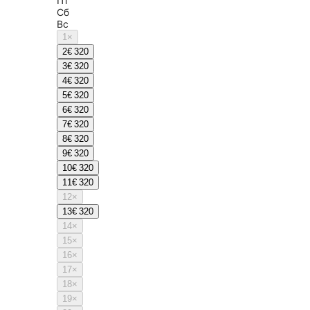
Пт
Сб
Вс
1
×
2
€ 320
3
€ 320
4
€ 320
5
€ 320
6
€ 320
7
€ 320
8
€ 320
9
€ 320
10
€ 320
11
€ 320
12
×
13
€ 320
14
×
15
×
16
×
17
×
18
×
19
×