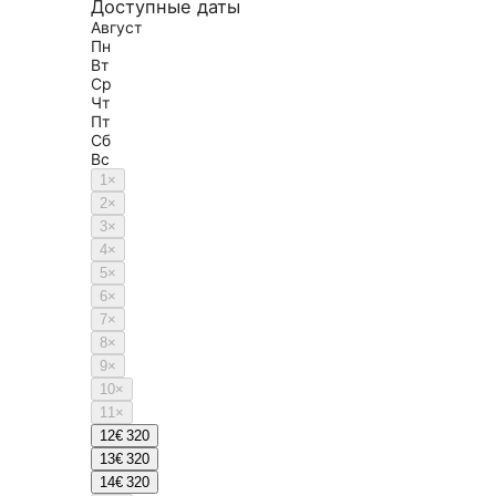
Доступные даты
Август
Пн
Вт
Ср
Чт
Пт
Сб
Вс
1
×
2
×
3
×
4
×
5
×
6
×
7
×
8
×
9
×
10
×
11
×
12
€ 320
13
€ 320
14
€ 320