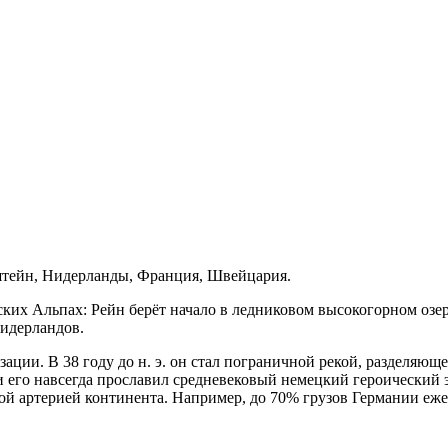
штейн, Нидерланды, Франция, Швейцария.
их Альпах: Рейн берёт начало в ледниковом высокогорном озере
Нидерландов.
зации. В 38 году до н. э. он стал пограничной рекой, разделя
и его навсегда прославил средневековый немецкий героический э
й артерией континента. Например, до 70% грузов Германии ежег