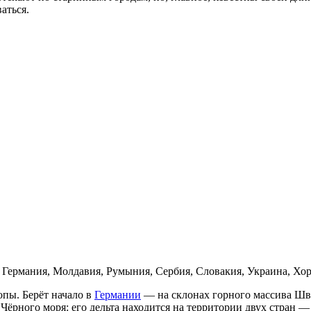
аться.
 Германия, Молдавия, Румыния, Сербия, Словакия, Украина, Хо
пы. Берёт начало в
Германии
— на склонах горного массива Шва
Чёрного моря: его дельта находится на территории двух стран 