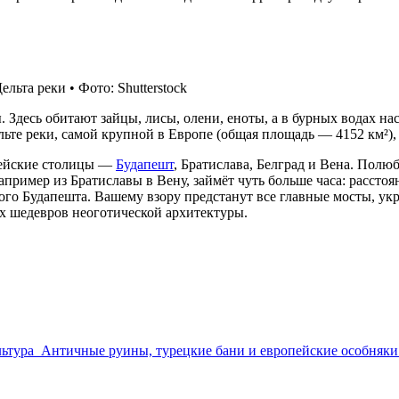
льта реки • Фото: Shutterstock
 Здесь обитают зайцы, лисы, олени, еноты, а в бурных водах н
ьте реки, самой крупной в Европе (общая площадь — 4152 км²), 
опейские столицы —
Будапешт
, Братислава, Белград и Вена. Пол
апример из Братиславы в Вену, займёт чуть больше часа: рассто
ного Будапешта. Вашему взору предстанут все главные мосты, ук
х шедевров неоготической архитектуры.
льтура
Античные руины, турецкие бани и европейские особняки