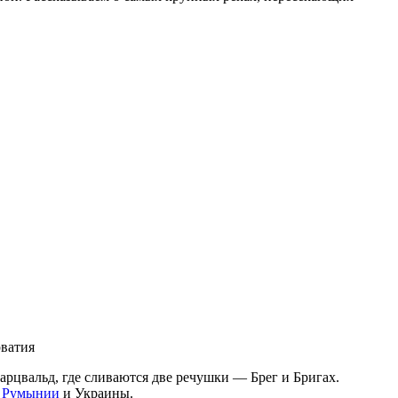
рватия
рцвальд, где сливаются две речушки — Брег и Бригах.
—
Румынии
и Украины.