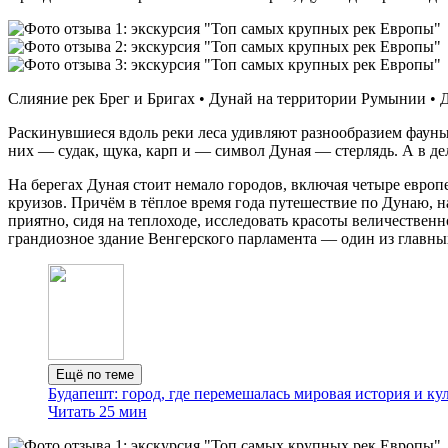
Слияние рек Брег и Бригах • Дунай на территории Румынии • Де
Раскинувшиеся вдоль реки леса удивляют разнообразием фауны.
них — судак, щука, карп и — символ Дуная — стерлядь. А в дел
На берегах Дуная стоит немало городов, включая четыре евр
круизов. Причём в тёплое время года путешествие по Дунаю, н
приятно, сидя на теплоходе, исследовать красоты величествен
грандиозное здание Венгерского парламента — один из главны
Ещё по теме
Будапешт: город, где перемешалась мировая история и ку
Читать 25 мин