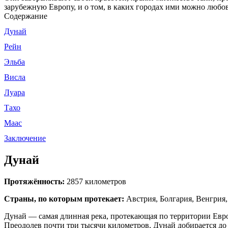
зарубежную Европу, и о том, в каких городах ими можно любов
Содержание
Дунай
Рейн
Эльба
Висла
Луара
Тахо
Маас
Заключение
Дунай
Протяжённость:
2857 километров
Страны, по которым протекает:
Австрия, Болгария, Венгрия,
Дунай — самая длинная река, протекающая по территории Евро
Преодолев почти три тысячи километров, Дунай добирается до 