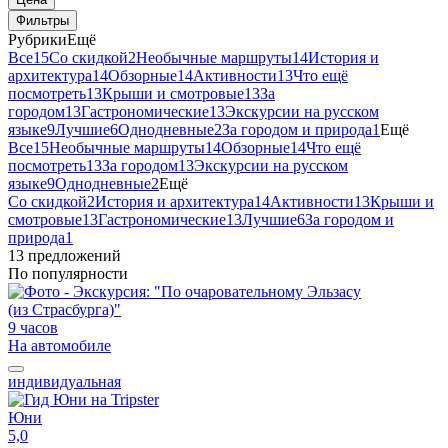
Фильтры
Рубрики
Ещё
Все
15
Со скидкой
2
Необычные маршруты
14
История и
архитектура
14
Обзорные
14
Активности
13
Что ещё
посмотреть
13
Крыши и смотровые
13
За
городом
13
Гастрономические
13
Экскурсии на русском
языке
9
Лучшие
6
Однодневные
2
За городом и природа
1
Ещё
Все
15
Необычные маршруты
14
Обзорные
14
Что ещё
посмотреть
13
За городом
13
Экскурсии на русском
языке
9
Однодневные
2
Ещё
Со скидкой
2
История и архитектура
14
Активности
13
Крыши и
смотровые
13
Гастрономические
13
Лучшие
6
За городом и
природа
1
13 предложений
По популярности
9 часов
На автомобиле
индивидуальная
Юни
5,0