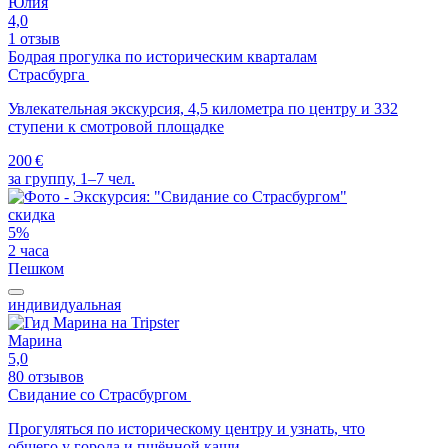
Юлия
4,0
1 отзыв
Бодрая прогулка по историческим кварталам
Страсбурга
Увлекательная экскурсия, 4,5 километра по центру и 332
ступени к смотровой площадке
200 €
за группу, 1–7 чел.
скидка
5%
2 часа
Пешком
индивидуальная
Марина
5,0
80 отзывов
Свидание со Страсбургом
Прогуляться по историческому центру и узнать, что
общего у города и пшённой каши