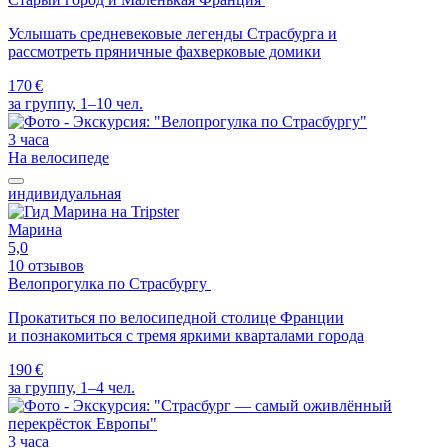
Услышать средневековые легенды Страсбурга и
рассмотреть пряничные фахверковые домики
170 €
за группу, 1–10 чел.
3 часа
На велосипеде
индивидуальная
Марина
5,0
10 отзывов
Велопрогулка по Страсбургу
Прокатиться по велосипедной столице Франции
и познакомиться с тремя яркими кварталами города
190 €
за группу, 1–4 чел.
3 часа