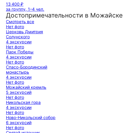
13 400 ₽
за группу, 1–4 чел.
Достопримечательности в Можайске
Смотреть все
Нет фото
Церковь Дмитрия
Солунского
4 экскурсии
Нет фото
Парк Победы
4 экскурсии
Нет фото
Спасо-Бородинский
монастырь
4 экскурсии
Нет фото
Можайский кремль
5 экскурсий
Нет фото
Никольская гора
4 экскурсии
Нет фото
Ново-Никольский собор
6 экскурсий
Нет фото
Святой источник