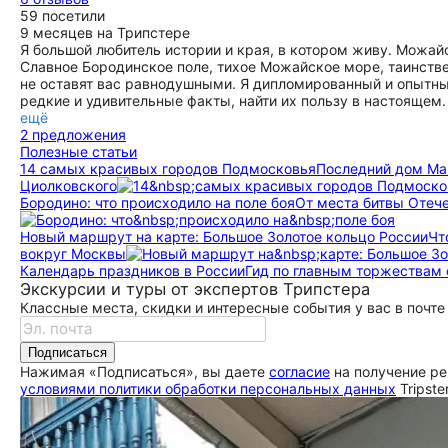
материалов подзорную трубу и прикинутся орлами, даже
59 посетили
двуглавыми. Самая главная благодарность Яну за "свободу
9 месяцев на Трипстере
во времени и пространстве"! Рекомендуем квест семьям и
Я большой любитель истории и края, в котором живу. Можай
компаниям, готовым к вдохновению и открытиям!
Славное Бородинское поле, тихое Можайское море, таинст
ещё
не оставят вас равнодушными. Я дипломированный и опытный
редкие и удивительные факты, найти их пользу в настоящем
ещё
2 предложения
Полезные статьи
14 самых красивых городов Подмосковья
Последний дом Мам
Циолковского
Бородино: что происходило на поле боя
От места битвы Отеч
Новый маршрут на карте: Большое Золотое кольцо России
Чт
вокруг Москвы
Календарь праздников в России
Гид по главным торжествам 
Экскурсии и туры от экспертов Трипстера
Классные места, скидки и интересные события у вас в почте
Подписаться
Нажимая «Подписаться», вы даете
согласие
на получение ре
условиями политики обработки персональных данных
Tripste