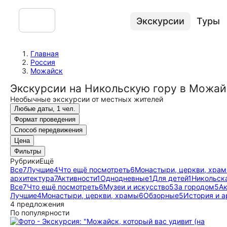
Экскурсии
Туры
Главная
Россия
Можайск
Экскурсии на Никольскую гору в Можай
Необычные экскурсии от местных жителей
Любые даты, 1 чел.
Формат проведения
Способ передвижения
Цена
Фильтры
Рубрики
Ещё
Все
7
Лучшие
4
Что ещё посмотреть
6
Монастыри, церкви, хра
архитектура
7
Активности
1
Однодневные
1
Для детей
1
Никольск
Все
7
Что ещё посмотреть
6
Музеи и искусство
5
За городом
5
Ак
Лучшие
4
Монастыри, церкви, храмы
6
Обзорные
5
История и а
4 предложения
По популярности