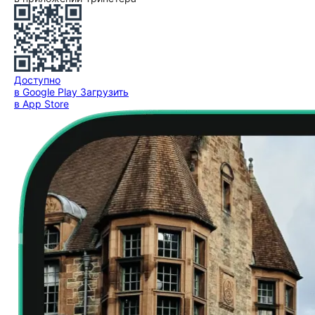
Доступно
в Google Play
Загрузить
в App Store