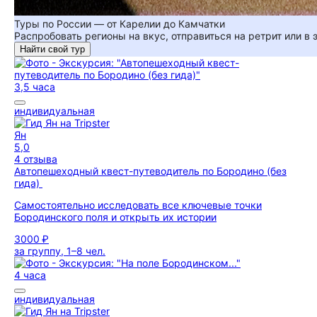
Туры по России — от Карелии до Камчатки
Распробовать регионы на вкус, отправиться на ретрит или в
Найти свой тур
3,5 часа
индивидуальная
Ян
5,0
4 отзыва
Автопешеходный квест-путеводитель по Бородино (без
гида)
Самостоятельно исследовать все ключевые точки
Бородинского поля и открыть их истории
3000 ₽
за группу, 1–8 чел.
4 часа
индивидуальная