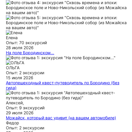
Елена
Опыт: 70 экскурсий
28 июля 2026
На поле Бородинском...
Если бы можно было поставить 10 звезд, я бы поставила! 4
часа экскурсии пролетели как одно мгновение! Ян
замечательный рассказчик, очень увлеченный историей и
ОЛЬГА
влюбленный в свое дело! Побольше бы таких гидов на
Опыт: 2 экскурсии
трипстере, однозначно рекомендую всем
15 июля 2026
интересующимся, но сомневающимся!
Автопешеходный квест-путеводитель по Бородино (без
гида)
ещё
Это было очень здорово. Мой первый опыт такой
экскурсии. Давно хотела попробовать и я рада, что все
прошло удачно. Не смотря на дождь. Такая экскурсия даёт
Алексей,
понять, что мы отвыкли думать без интернета. А некоторые
Опыт: 9 экскурсий
задания реально ответов в интернете нет. В конвертах
29 июля 2026
были подсказки, но мы решили сами. Всем друзьям уже
Можайск, который вас удивит (на вашем автомобиле)
посоветовала. Дополнительно к квесту можно взять
Поставил 4* только за то, что, к сожалению, в Можайске не
Федор
экскурсию в музее и посетить путевой дворец. Покушать в
особо на что можно посмотреть и экскурсия на нашем
Опыт: 2 экскурсии