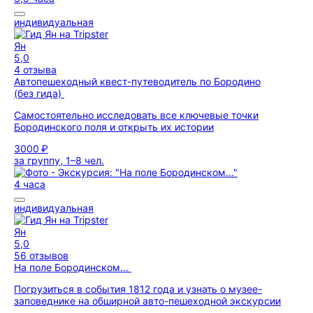
индивидуальная
Ян
5,0
4 отзыва
Автопешеходный квест-путеводитель по Бородино
(без гида)
Самостоятельно исследовать все ключевые точки
Бородинского поля и открыть их истории
3000 ₽
за группу, 1–8 чел.
4 часа
индивидуальная
Ян
5,0
56 отзывов
На поле Бородинском...
Погрузиться в события 1812 года и узнать о музее-
заповеднике на обширной авто-пешеходной экскурсии