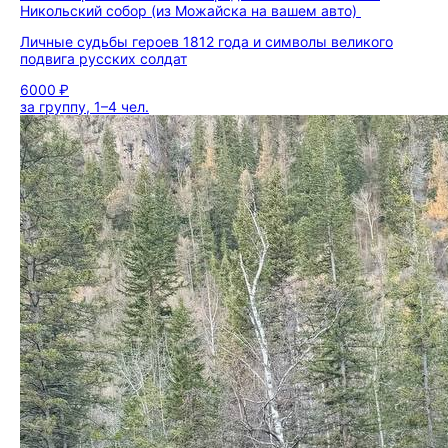
Никольский собор (из Можайска на вашем авто)
Личные судьбы героев 1812 года и символы великого
подвига русских солдат
6000 ₽
за группу, 1–4 чел.