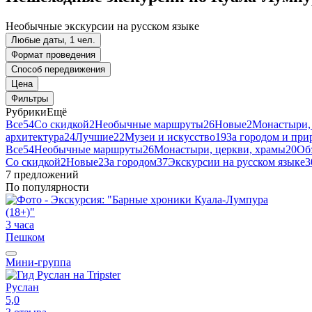
Необычные экскурсии на русском языке
Любые даты, 1 чел.
Формат проведения
Способ передвижения
Цена
Фильтры
Рубрики
Ещё
Все
54
Со скидкой
2
Необычные маршруты
26
Новые
2
Монастыри,
архитектура
24
Лучшие
22
Музеи и искусство
19
За городом и при
Все
54
Необычные маршруты
26
Монастыри, церкви, храмы
20
Об
Со скидкой
2
Новые
2
За городом
37
Экскурсии на русском языке
3
7 предложений
По популярности
3 часа
Пешком
Мини-группа
Руслан
5,0