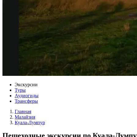
Экскурсии
Туры
Аудиогиды
Трансферы
Главная
Малайзия
Куала-Лумпур
Пешеходные экскурсии по Куала-Лумпу