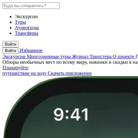
Экскурсии
Туры
Аудиогиды
Трансферы
Войти
Избранное
Войти
Экскурсии
Многодневные туры
Журнал Трипстера
О проекте
Обзоры необычных мест по всему миру, новинки и скидки в н
Планируйте
путешествие на ходу
Скачать приложение