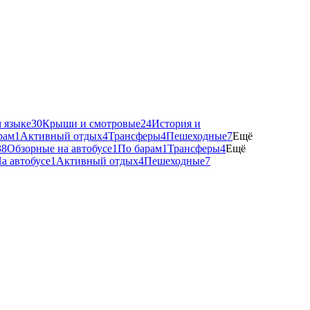
 языке
30
Крыши и смотровые
24
История и
рам
1
Активный отдых
4
Трансферы
4
Пешеходные
7
Ещё
38
Обзорные на автобусе
1
По барам
1
Трансферы
4
Ещё
а автобусе
1
Активный отдых
4
Пешеходные
7