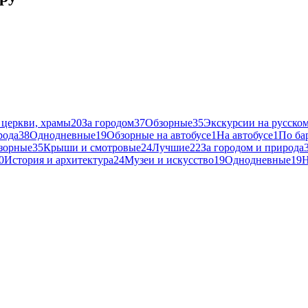
 церкви, храмы
20
За городом
37
Обзорные
35
Экскурсии на русском
рода
38
Однодневные
19
Обзорные на автобусе
1
На автобусе
1
По ба
зорные
35
Крыши и смотровые
24
Лучшие
22
За городом и природа
0
История и архитектура
24
Музеи и искусство
19
Однодневные
19
Н