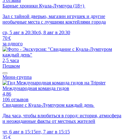
3 отзыва
Барные хроники Куала-Лумпура (18+)
Зал с тайной дверью, магазин игрушек и другие
необычные места с лучшими коктейлями города
ср, 5 авг в 20:30
сб, 8 авг в 20:30
70 €
за одного
2,5 часа
Пешком
Мини-группа
Международная команда гидов
4,86
106 отзывов
Свидание с Куала-Лумпуром каждый день
Два часа, чтобы влюбиться в город: история, атмосфера
и неожиданные факты от местных жителей
чт, 6 авг в 15:15
пт, 7 авг в 15:15
35 €