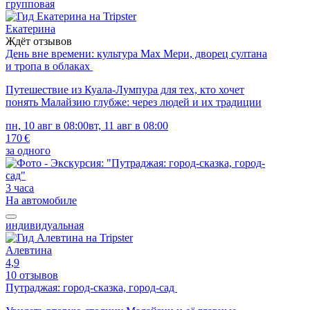
групповая
Екатерина
Ждёт отзывов
День вне времени: культура Мах Мери, дворец султана
и тропа в облаках
Путешествие из Куала-Лумпура для тех, кто хочет
понять Малайзию глубже: через людей и их традиции
пн, 10 авг в 08:00
вт, 11 авг в 08:00
170 €
за одного
3 часа
На автомобиле
индивидуальная
Алевтина
4,9
10 отзывов
Путраджая: город-сказка, город-сад