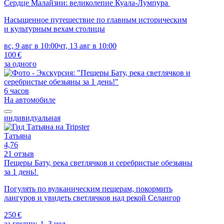
Сердце Малайзии: великолепие Куала-Лумпура
Насыщенное путешествие по главным историческим
и культурным вехам столицы
вс, 9 авг в 10:00
чт, 13 авг в 10:00
100 €
за одного
6 часов
На автомобиле
индивидуальная
Татьяна
4,76
21 отзыв
Пещеры Бату, река светлячков и серебристые обезьяны
за 1 день!
Погулять по вулканическим пещерам, покормить
лангуров и увидеть светлячков над рекой Селангор
250 €
за группу, 1–3 чел.