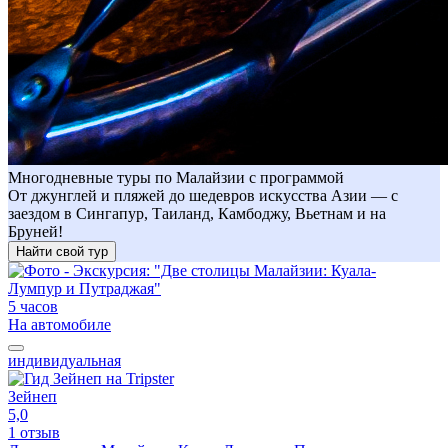
Многодневные туры по Малайзии с программой
От джунглей и пляжей до шедевров искусства Азии — с
заездом в Сингапур, Таиланд, Камбоджу, Вьетнам и на
Бруней!
Найти свой тур
5 часов
На автомобиле
индивидуальная
Зейнеп
5,0
1 отзыв