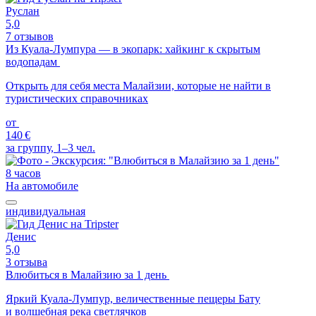
Руслан
5,0
7 отзывов
Из Куала-Лумпура — в экопарк: хайкинг к скрытым
водопадам
Открыть для себя места Малайзии, которые не найти в
туристических справочниках
от
140 €
за группу, 1–3 чел.
8 часов
На автомобиле
индивидуальная
Денис
5,0
3 отзыва
Влюбиться в Малайзию за 1 день
Яркий Куала-Лумпур, величественные пещеры Бату
и волшебная река светлячков