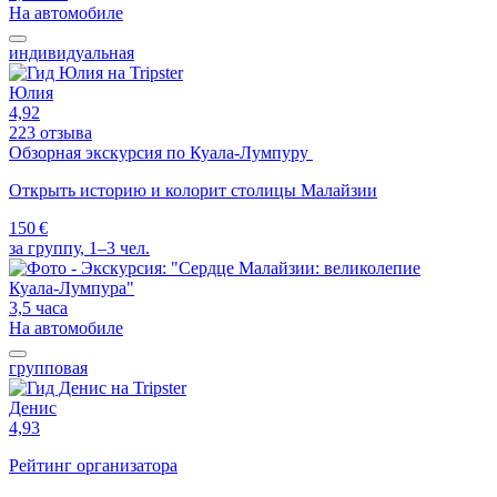
На автомобиле
индивидуальная
Юлия
4,92
223 отзыва
Обзорная экскурсия по Куала-Лумпуру
Открыть историю и колорит столицы Малайзии
150 €
за группу, 1–3 чел.
3,5 часа
На автомобиле
групповая
Денис
4,93
Рейтинг организатора