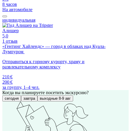
8 часов
На автомобиле
индивидуальная
Алишер
5,0
1 отзыв
«Гентинг Хайлендс» — город в облаках над Куала-
Лумпуром
Отправиться к горному курорту, храму и
развлекательному комплексу
210 €
200 €
за группу, 1–4 чел.
Когда вы планируете посетить экскурсию?
сегодня
завтра
выходные 8-9 авг