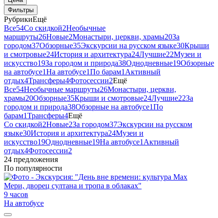
Фильтры
Рубрики
Ещё
Все
54
Со скидкой
2
Необычные
маршруты
26
Новые
2
Монастыри, церкви, храмы
20
За
городом
37
Обзорные
35
Экскурсии на русском языке
30
Крыши
и смотровые
24
История и архитектура
24
Лучшие
22
Музеи и
искусство
19
За городом и природа
38
Однодневные
19
Обзорные
на автобусе
1
На автобусе
1
По барам
1
Активный
отдых
4
Трансферы
4
Фотосессии
2
Ещё
Все
54
Необычные маршруты
26
Монастыри, церкви,
храмы
20
Обзорные
35
Крыши и смотровые
24
Лучшие
22
За
городом и природа
38
Обзорные на автобусе
1
По
барам
1
Трансферы
4
Ещё
Со скидкой
2
Новые
2
За городом
37
Экскурсии на русском
языке
30
История и архитектура
24
Музеи и
искусство
19
Однодневные
19
На автобусе
1
Активный
отдых
4
Фотосессии
2
24 предложения
По популярности
9 часов
На автобусе