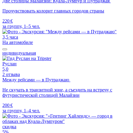
Две столицы Малайзии: Куала-Лумпур и Путраджая
Прочувствовать колорит главных городов страны
220 €
за группу, 1–5 чел.
3,5 часа
На автомобиле
индивидуальная
Руслан
5,0
2 отзыва
Между рейсами — в Путраджаю
Не скучать в транзитной зоне, а съездить на встречу с
футуристической столицей Малайзии
200 €
за группу, 1–4 чел.
скидка
5%