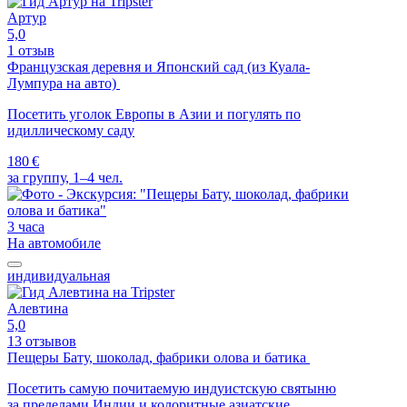
Артур
5,0
1 отзыв
Французская деревня и Японский сад (из Куала-
Лумпура на авто)
Посетить уголок Европы в Азии и погулять по
идиллическому саду
180 €
за группу, 1–4 чел.
3 часа
На автомобиле
индивидуальная
Алевтина
5,0
13 отзывов
Пещеры Бату, шоколад, фабрики олова и батика
Посетить самую почитаемую индуистскую святыню
за пределами Индии и колоритные азиатские