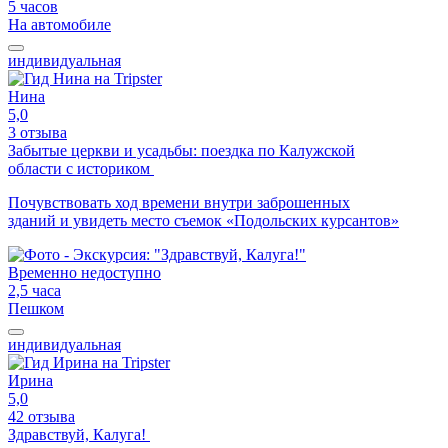
5 часов
На автомобиле
индивидуальная
Нина
5,0
3 отзыва
Забытые церкви и усадьбы: поездка по Калужской
области с историком
Почувствовать ход времени внутри заброшенных
зданий и увидеть место съемок «Подольских курсантов»
Временно недоступно
2,5 часа
Пешком
индивидуальная
Ирина
5,0
42 отзыва
Здравствуй, Калуга!