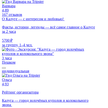
Варвара
4,89
167 отзывов
О Калуге — с интересом и любовью!
Факты, истории, легенды — всё самое главное о Калуге
за 2 часа
5700 ₽
за группу, 1–4 чел.
3 часа
Пешком
индивидуальная
Ольга
4,93
Рейтинг организатора
Калуга — город золочёных куполов и колокольного
звона