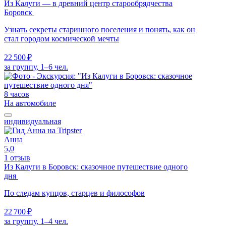
Из Калуги — в древний центр старообрядчества
Боровск
Узнать секреты старинного поселения и понять, как он
стал городом космической мечты
22 500 ₽
за группу, 1–6 чел.
8 часов
На автомобиле
индивидуальная
Анна
5,0
1 отзыв
Из Калуги в Боровск: сказочное путешествие одного
дня
По следам купцов, старцев и философов
22 700 ₽
за группу, 1–4 чел.