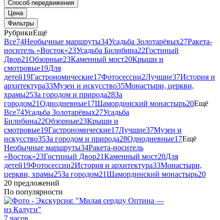
Способ передвижения
Цена
Фильтры
Рубрики
Ещё
Все
74
Необычные маршруты
34
Усадьба Золотарёвых
27
Ракета-
носитель «Восток»
23
Усадьба Билибина
22
Гостиный
Двор
21
Обзорные
23
Каменный мост
20
Крыши и
смотровые
19
Для
детей
19
Гастрономические
17
Фотосессии
2
Лучшие
37
История и
архитектура
33
Музеи и искусство
35
Монастыри, церкви,
храмы
25
За городом и природа
28
За
городом
21
Однодневные
17
Шамординский монастырь
20
Ещё
Все
74
Усадьба Золотарёвых
27
Усадьба
Билибина
22
Обзорные
23
Крыши и
смотровые
19
Гастрономические
17
Лучшие
37
Музеи и
искусство
35
За городом и природа
28
Однодневные
17
Ещё
Необычные маршруты
34
Ракета-носитель
«Восток»
23
Гостиный Двор
21
Каменный мост
20
Для
детей
19
Фотосессии
2
История и архитектура
33
Монастыри,
церкви, храмы
25
За городом
21
Шамординский монастырь
20
20 предложений
По популярности
7 часов