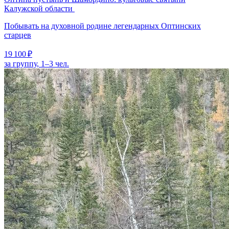
Калужской области
Побывать на духовной родине легендарных Оптинских
старцев
19 100 ₽
за группу, 1–3 чел.