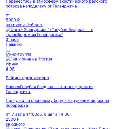
Перенестись в атмосферу экзотического райского
острова неподалёку от Геленджика
от
5000 ₽
за группу, 1–6 чел.
3 часа
Пешком
Мини-группа
Ирина
4,95
Рейтинг организатора
Новое
«Голубая бездна» — с трансфером из
Геленджика
Прогулка по сосновому бору к чарующим видам на
побережье
пт, 7 авг в 14:00
сб, 8 авг в 14:00
2500 ₽
за одного