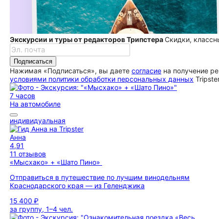
Экскурсии и туры от редакторов Трипстера
Скидки, классн
Подписаться
Нажимая «Подписаться», вы даете
согласие
на получение ре
условиями политики обработки персональных данных
Tripste
7 часов
На автомобиле
индивидуальная
Анна
4,91
11 отзывов
«Мысхако» + «Шато Пино»
Отправиться в путешествие по лучшим винодельням
Краснодарского края — из Геленджика
15 400 ₽
за группу, 1–4 чел.