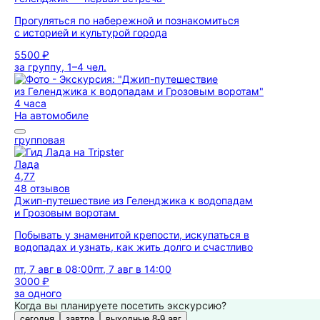
Прогуляться по набережной и познакомиться
с историей и культурой города
5500 ₽
за группу, 1–4 чел.
4 часа
На автомобиле
групповая
Лада
4,77
48 отзывов
Джип-путешествие из Геленджика к водопадам
и Грозовым воротам
Побывать у знаменитой крепости, искупаться в
водопадах и узнать, как жить долго и счастливо
пт, 7 авг в 08:00
пт, 7 авг в 14:00
3000 ₽
за одного
Когда вы планируете посетить экскурсию?
сегодня
завтра
выходные 8-9 авг