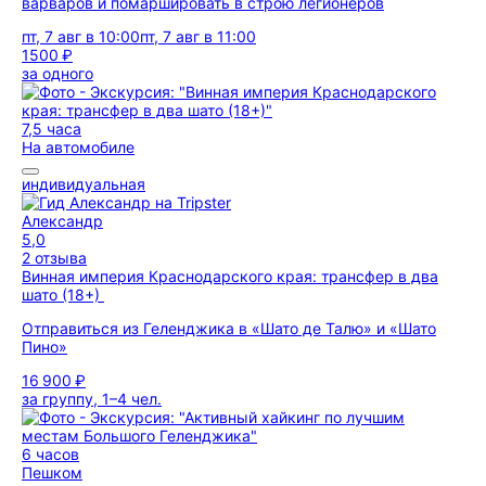
варваров и помаршировать в строю легионеров
пт, 7 авг в 10:00
пт, 7 авг в 11:00
1500 ₽
за одного
7,5 часа
На автомобиле
индивидуальная
Александр
5,0
2 отзыва
Винная империя Краснодарского края: трансфер в два
шато (18+)
Отправиться из Геленджика в «Шато де Талю» и «Шато
Пино»
16 900 ₽
за группу, 1–4 чел.
6 часов
Пешком