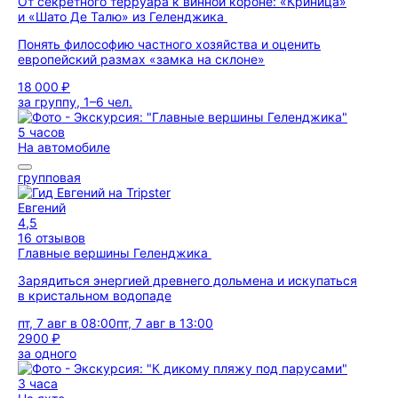
От секретного терруара к винной короне: «Криница»
и «Шато Де Талю» из Геленджика
Понять философию частного хозяйства и оценить
европейский размах «замка на склоне»
18 000 ₽
за группу, 1–6 чел.
5 часов
На автомобиле
групповая
Евгений
4,5
16 отзывов
Главные вершины Геленджика
Зарядиться энергией древнего дольмена и искупаться
в кристальном водопаде
пт, 7 авг в 08:00
пт, 7 авг в 13:00
2900 ₽
за одного
3 часа