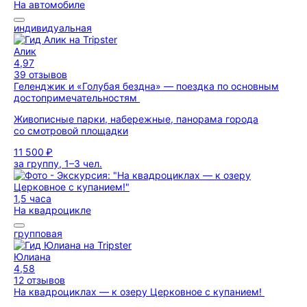
На автомобиле
индивидуальная
Алик
4,97
39 отзывов
Геленджик и «Голубая бездна» — поездка по основным
достопримечательностям
Живописные парки, набережные, панорама города
со смотровой площадки
11 500 ₽
за группу, 1–3 чел.
1,5 часа
На квадроцикле
групповая
Юлиана
4,58
12 отзывов
На квадроциклах — к озеру Церковное с купанием!