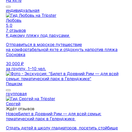
На яхте
индивидуальная
Любовь
5,0
7 отзывов
К дикому пляжу под парусами
Отправиться в морское путешествие
на комфортабельной яхте и отдохнуть напротив пляжа
Сосновка
30 000 ₽
за группу, 1–10 чел.
Пешком
групповая
Сергей
Ждёт отзывов
Новое
Билет в Древний Рим — для всей семьи:
тематический парк в Геленджике
Отдать детей в школу гладиаторов, посетить стойбище