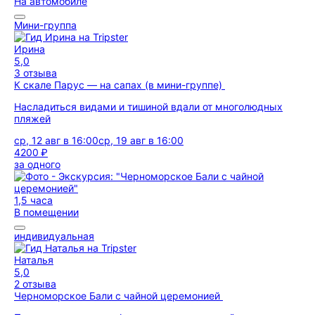
На автомобиле
Мини-группа
Ирина
5,0
3 отзыва
К скале Парус — на сапах (в мини-группе)
Насладиться видами и тишиной вдали от многолюдных
пляжей
ср, 12 авг в 16:00
ср, 19 авг в 16:00
4200 ₽
за одного
1,5 часа
В помещении
индивидуальная
Наталья
5,0
2 отзыва
Черноморское Бали с чайной церемонией