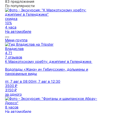
83 предложения
По популярности
скидка
10%
4 часа
На автомобиле
Мини-группа
Владислав
4,71
7 отзывов
К Маркотхскому хребту: джиппинг в Геленджике
Водопады «Жанэ» и« Гебиусские», дольмены и
панорамные виды
пт, 7 авг в 08:00
пт, 7 авг в 12:30
3500 ₽
3150 ₽
за одного
8 часов
На автомобиле