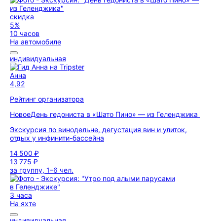
скидка
5%
10 часов
На автомобиле
индивидуальная
Анна
4,92
Рейтинг организатора
Новое
День гедониста в «Шато Пино» — из Геленджика
Экскурсия по винодельне, дегустация вин и улиток,
отдых у инфинити-бассейна
14 500 ₽
13 775 ₽
за группу, 1–6 чел.
3 часа
На яхте
индивидуальная