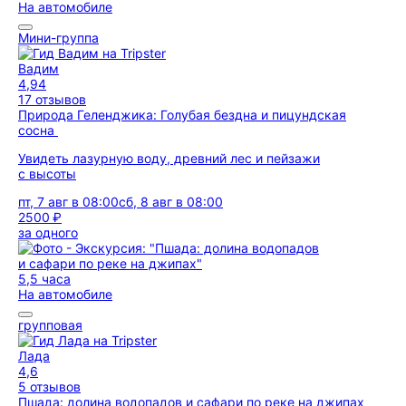
На автомобиле
Мини-группа
Вадим
4,94
17 отзывов
Природа Геленджика: Голубая бездна и пицундская
сосна
Увидеть лазурную воду, древний лес и пейзажи
с высоты
пт, 7 авг в 08:00
сб, 8 авг в 08:00
2500 ₽
за одного
5,5 часа
На автомобиле
групповая
Лада
4,6
5 отзывов
Пшада: долина водопадов и сафари по реке на джипах