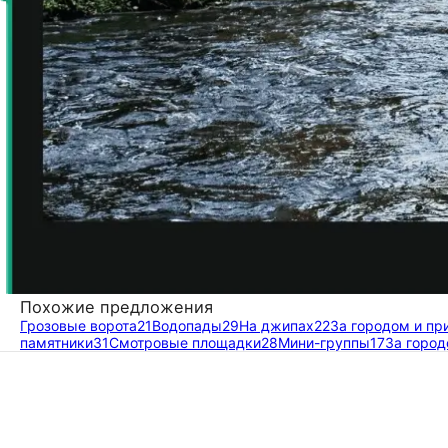
Похожие предложения
Грозовые ворота
21
Водопады
29
На джипах
22
За городом и пр
памятники
31
Смотровые площадки
28
Мини-группы
17
За горо