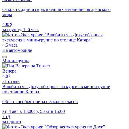
Открыть один из красивейших мегаполисов арабского
мира
400 $
за группу, 1–6 чел.
4,5 часа
На автомобиле
Мини-группа
Венера
4,87
31 отзыв
Влюбиться в Доху: обзорная экскурсия в мини-группе
по столице Катара
Объять необъятное за несколько часов
вт, 4 авг в 15:00
ср, 5 авг в 15:00
75 $
за одного