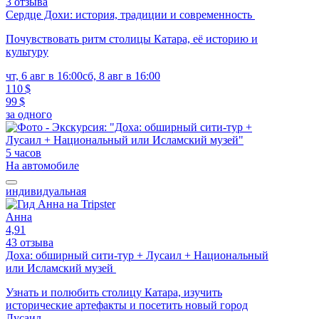
3 отзыва
Сердце Дохи: история, традиции и современность
Почувствовать ритм столицы Катара, её историю и
культуру
чт, 6 авг в 16:00
сб, 8 авг в 16:00
110 $
99 $
за одного
5 часов
На автомобиле
индивидуальная
Анна
4,91
43 отзыва
Доха: обширный сити-тур + Лусаил + Национальный
или Исламский музей
Узнать и полюбить столицу Катара, изучить
исторические артефакты и посетить новый город
Лусаил