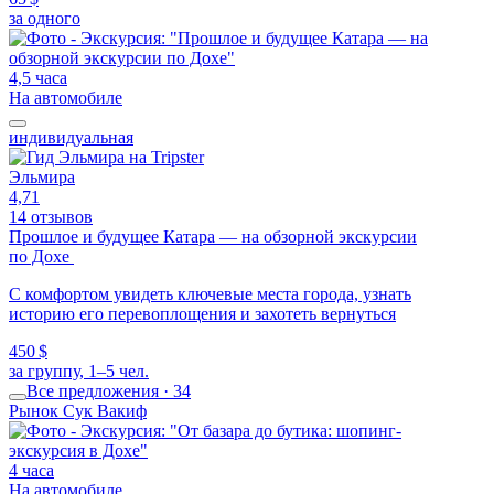
за одного
4,5 часа
На автомобиле
индивидуальная
Эльмира
4,71
14 отзывов
Прошлое и будущее Катара — на обзорной экскурсии
по Дохе
С комфортом увидеть ключевые места города, узнать
историю его перевоплощения и захотеть вернуться
450 $
за группу, 1–5 чел.
Все предложения · 34
Рынок Сук Вакиф
4 часа
На автомобиле