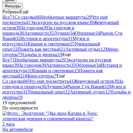
Фильтры
Рубрики
Ещё
Все
71
Со скидкой
6
Необычные маршруты
29
Что ещё
посмотреть
41
Экскурсии на русском языке
39
Жемчужный
остров
39
За городом
39
За городом и
природа
36
Активности
35
Лучшие
34
Обзорные
34
Рынок Сук
Вакиф
32
История и архитектура
31
Музеи и
искусство
31
Крыши и смотровые
25
Уникальный
опыт
22
Пожить как местный
21
Активный отдых
12
Мини-
группы
7
Усадьбы и дворцы
19
Ещё
Все
71
Необычные маршруты
29
Экскурсии на русском
языке
39
За городом
39
Активности
35
Обзорные
34
История и
архитектура
31
Крыши и смотровые
25
Пожить как
местный
21
Мини-группы
7
Ещё
Со скидкой
6
Что ещё посмотреть
41
Жемчужный остров
39
За
городом и природа
36
Лучшие
34
Рынок Сук Вакиф
32
Музеи и
искусство
31
Уникальный опыт
22
Активный отдых
12
Усадьбы и
дворцы
19
19 предложений
По популярности
2 часа
На автомобиле