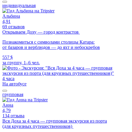
индивидуальная
Альбина
4,91
69 отзывов
Открываем Доху — город контрастов
Познакомиться с символами столицы Катара:
от базаров и верблюдов — до яхт и небоскребов
557 $
за группу, 1–6 чел.
4 часа
На автобусе
групповая
Анна
4,79
134 отзыва
Вся Доха за 4 часа — групповая экскурсия из порта
(для круизных путешественников)