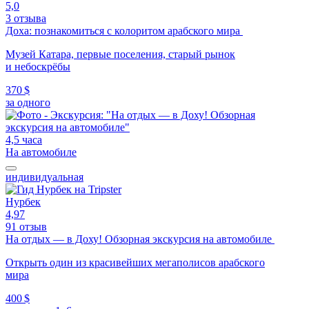
5,0
3 отзыва
Доха: познакомиться с колоритом арабского мира
Музей Катара, первые поселения, старый рынок
и небоскрёбы
370 $
за одного
4,5 часа
На автомобиле
индивидуальная
Нурбек
4,97
91 отзыв
На отдых — в Доху! Обзорная экскурсия на автомобиле
Открыть один из красивейших мегаполисов арабского
мира
400 $