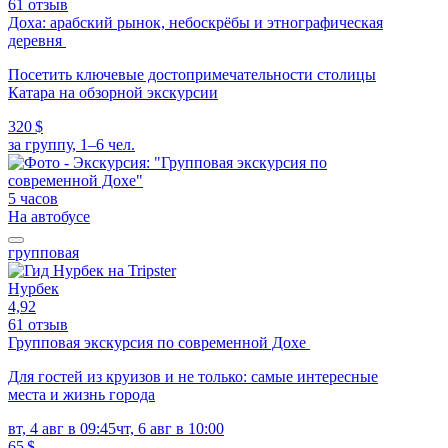
61 отзыв
Доха: арабский рынок, небоскрёбы и этнографическая
деревня
Посетить ключевые достопримечательности столицы
Катара на обзорной экскурсии
320 $
за группу, 1–6 чел.
5 часов
На автобусе
групповая
Нурбек
4,92
61 отзыв
Групповая экскурсия по современной Дохе
Для гостей из круизов и не только: самые интересные
места и жизнь города
вт, 4 авг в 09:45
чт, 6 авг в 10:00
65 $