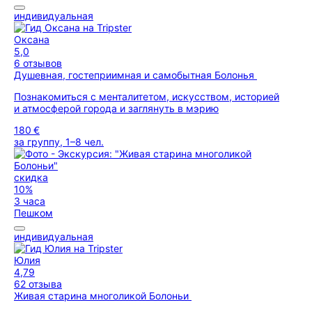
индивидуальная
Оксана
5,0
6 отзывов
Душевная, гостеприимная и самобытная Болонья
Познакомиться с менталитетом, искусством, историей
и атмосферой города и заглянуть в мэрию
180 €
за группу, 1–8 чел.
скидка
10%
3 часа
Пешком
индивидуальная
Юлия
4,79
62 отзыва
Живая старина многоликой Болоньи