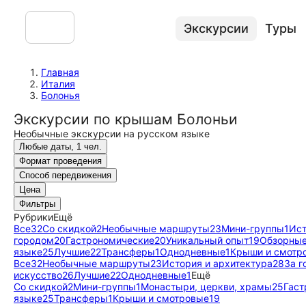
Экскурсии
Туры
Главная
Италия
Болонья
Экскурсии по крышам Болоньи
Необычные экскурсии на русском языке
Любые даты, 1 чел.
Формат проведения
Способ передвижения
Цена
Фильтры
Рубрики
Ещё
Все
32
Со скидкой
2
Необычные маршруты
23
Мини-группы
1
Ист
городом
20
Гастрономические
20
Уникальный опыт
19
Обзорны
языке
25
Лучшие
22
Трансферы
1
Однодневные
1
Крыши и смотр
Все
32
Необычные маршруты
23
История и архитектура
28
За г
искусство
26
Лучшие
22
Однодневные
1
Ещё
Со скидкой
2
Мини-группы
1
Монастыри, церкви, храмы
25
Гаст
языке
25
Трансферы
1
Крыши и смотровые
19