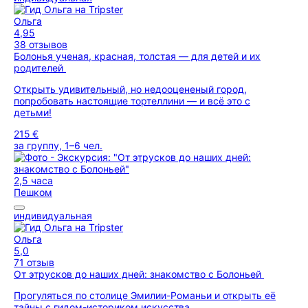
Ольга
4,95
38 отзывов
Болонья ученая, красная, толстая — для детей и их
родителей
Открыть удивительный, но недооцененый город,
попробовать настоящие тортеллини — и всё это с
детьми!
215 €
за группу, 1–6 чел.
2,5 часа
Пешком
индивидуальная
Ольга
5,0
71 отзыв
От этрусков до наших дней: знакомство с Болоньей
Прогуляться по столице Эмилии-Романьи и открыть её
тайны с гидом-историком искусства