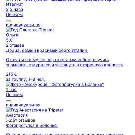
2,5 часа
Пешком
индивидуальная
Ольга
5,0
2 отзыва
Доцца: самый красивый борго Италии
Оказаться в музее под открытым небом, изучить
знаменитые муралес и заглянуть в старинную крепость
215 €
за группу, 1–8 чел.
1 час
Пешком
индивидуальная
Анастасия
Ждёт отзывов
Фотопрогулка в Болонье
Сохранить память о знакомстве с прекрасным городом