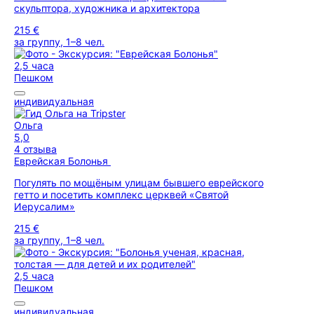
скульптора, художника и архитектора
215 €
за группу, 1–8 чел.
2,5 часа
Пешком
индивидуальная
Ольга
5,0
4 отзыва
Еврейская Болонья
Погулять по мощёным улицам бывшего еврейского
гетто и посетить комплекс церквей «Святой
Иерусалим»
215 €
за группу, 1–8 чел.
2,5 часа
Пешком
индивидуальная