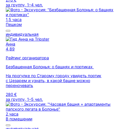
за группу, 1–4 чел.
1,5 часа
Пешком
индивидуальная
Анна
4,89
Рейтинг организатора
Безбашенная Болонья: о башнях и портиках
На прогулке по Старому городу увидеть портик
с Цезарем и узнать, в какой башне можно
переночевать
280 €
за группу, 1–5 чел.
2 часа
В помещении
индивидуальная