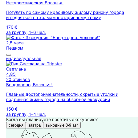
Нетуристическая Болонья
Погулять по самому красивому жилому району города
и подняться по холмам к старинному храму
170 €
за группу, 1–6 чел.
2,5 часа
Пешком
индивидуальная
Светлана
4,85
20 отзывов
Бонджорно, Болонья!
Главные достопримечательности, скрытые уголки и
подлинная жизнь города на обзорной экскурсии
150 €
за группу, 1–4 чел.
Когда вы планируете посетить экскурсию?
сегодня
завтра
выходные 8-9 авг