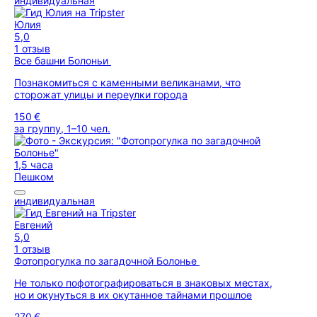
индивидуальная
Юлия
5,0
1 отзыв
Все башни Болоньи
Познакомиться с каменными великанами, что
сторожат улицы и переулки города
150 €
за группу, 1–10 чел.
1,5 часа
Пешком
индивидуальная
Евгений
5,0
1 отзыв
Фотопрогулка по загадочной Болонье
Не только пофотографироваться в знаковых местах,
но и окунуться в их окутанное тайнами прошлое
270 €