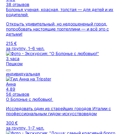
38 отзывов
Болонья ученая, красная, толстая — для детей и их
родителей
Открыть удивительный, но недооцененый город,
попробовать настоящие тортеллини — и всё это с
детьми!
215 €
за группу, 1–6 чел.
3 часа
Пешком
индивидуальная
Анна
4,89
56 отзывов
О Болонье с любовью!
Исследовать один из старейших городов Италии с
профессиональным гидом-искусствоведом
300 €
за группу, 1–7 чел.