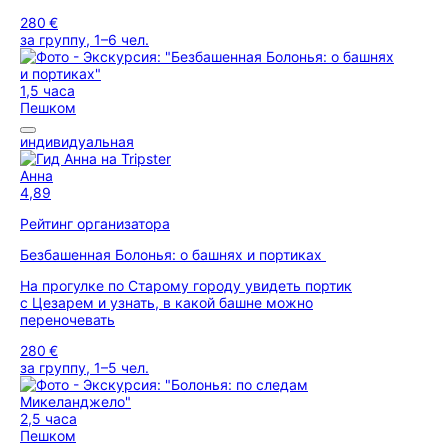
280 €
за группу, 1–6 чел.
1,5 часа
Пешком
индивидуальная
Анна
4,89
Рейтинг организатора
Безбашенная Болонья: о башнях и портиках
На прогулке по Старому городу увидеть портик
с Цезарем и узнать, в какой башне можно
переночевать
280 €
за группу, 1–5 чел.
2,5 часа
Пешком