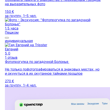
на выразительных фото
150 €
за группу, 1–5 чел.
1,5 часа
Пешком
индивидуальная
Евгений
5,0
1 отзыв
Фотопрогулка по загадочной Болонье
Не только пофотографироваться в знаковых местах, но
и окунуться в их окутанное тайнами прошлое
270 €
за группу, 1–4 чел.