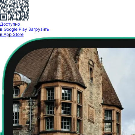
Доступно
в Google Play
Загрузить
в App Store