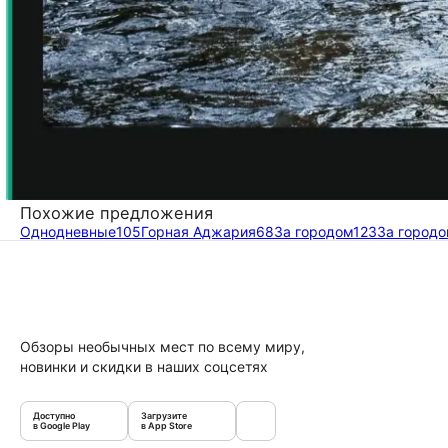
Похожие предложения
Однодневные
105
Горная Аджария
68
За городом
123
За городо
Обзоры необычных мест по всему миру,
новинки и скидки в наших соцсетях
Доступно
Загрузите
в Google Play
в App Store