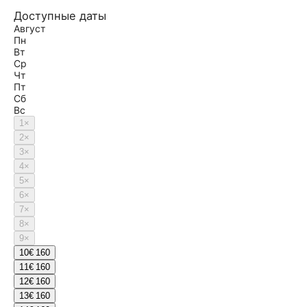
Доступные даты
Август
Пн
Вт
Ср
Чт
Пт
Сб
Вс
1
×
2
×
3
×
4
×
5
×
6
×
7
×
8
×
9
×
10
€ 160
11
€ 160
12
€ 160
13
€ 160