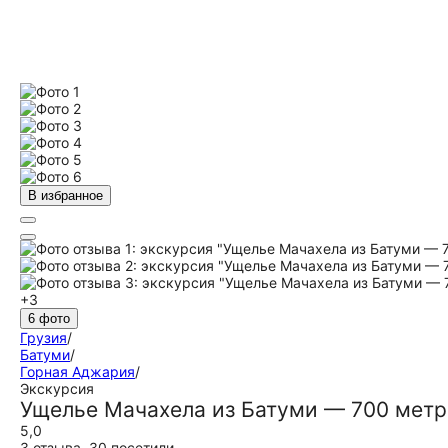
В избранное
+3
6 фото
Грузия
/
Батуми
/
Горная Аджария
/
Экскурсия
Ущелье Мачахела из Батуми — 700 метр
5,0
3 отзыва
,
30 посетили