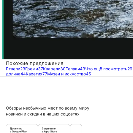
Похожие предложения
Ртвели
23
Греми
37
Кварели
30
Телави
43
Что ещё посмотреть
29
долина
44
Кахетия
77
Музеи и искусство
45
Обзоры необычных мест по всему миру,
новинки и скидки в наших соцсетях
Доступно
Загрузите
в Google Play
в App Store