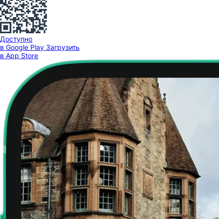
Доступно
в Google Play
Загрузить
в App Store